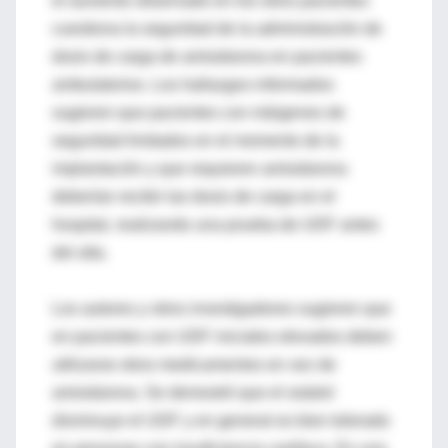
el aumento observado en los otros pacientes
cuestiona la seguridad de la administración de
dosis de carga de amiodarona en pacientes
ambulatorios. Los hallazgos informados
sugieren que pacientes con márgenes de
seguridad limitados en el momento de la
implantación y que requieren amiodarona
deberían recibir las dosis de carga en el
hospital, realizando una prueba de UDF antes
del alta.
Los autores y otros investigadores sugieren que
en pacientes con UDF iniciales elevados deben
utilizarse otros medicamentos en vez de
amiodarona. Se demostró que el sotalol
disminuye el UDF y en general es bien tolerado