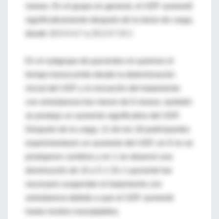
meses. En el grupo en general, el UDF aumentó
significativamente después de la dosis de carga,
desde 10.5 ñ 4.7 a 15.2 ñ 7.8 J.
En el subgrupo de pacientes en quienes el
tiempo transcurrido desde la determinación
inicial del UDF y la iniciación del tratamiento
con amiodarona fue menor de 6 meses, también
se produjo un aumento significativo del UDF.
Después de la carga, 11 de los 18 participantes
experimentaron un aumento del UDF, en 6 no se
produjeron cambios y en 1 se observó una
disminución de 10 a 5 J. En 1 paciente fue
necesario suspender el tratamiento con
amiodarona debido a que el UDF aumentó
hasta niveles inaceptables.