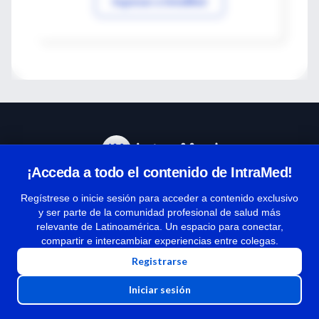
Ingresar a IntraMed
¡Acceda a todo el contenido de IntraMed!
Centro de Ayuda
Regístrese o inicie sesión para acceder a contenido exclusivo
y ser parte de la comunidad profesional de salud más
relevante de Latinoamérica. Un espacio para conectar,
Términos y condiciones
compartir e intercambiar experiencias entre colegas.
| Políticas de privacidad
Registrarse
| Todos los derechos reservados | Copyright 1997-2026
Iniciar sesión