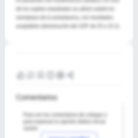
en personas con insuficiencia cardíaca. En uno
de los sujetos estudiados se utilizó sotalol en
reemplazo de la amiodarona, con resultados
aceptables (disminución del UDF de 25 a 10 J).
Comentarios
Para ver los comentarios de colegas o
para expresar tu opinión debes iniciar
sesión