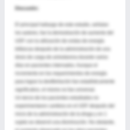
Discusión:
El principal hallazgo de este estudio, señalan
los autores, fue la demostración de aumento del
UDF con la utilización de ondas de energía
bifásicas después de la administración de una
dosis de carga de amiodarona durante varios
días en pacientes internados. Aunque el
incremento en los requerimientos de energía
para lograr la desfibrilación fue estadísticamente
significativo, el mismo no fue universal.
Un tercio de los pacientes estudiados no
experimentaron cambios en el UDF después del
inicio de la administración de la droga y en 1
sujeto se observó una disminución. No obstante,