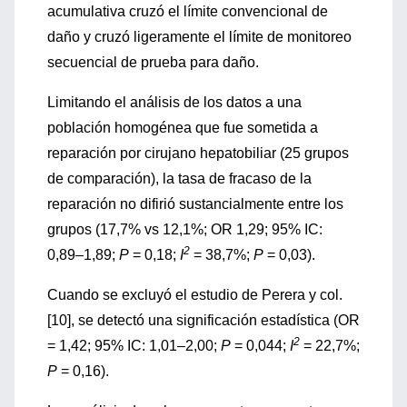
acumulativa cruzó el límite convencional de
daño y cruzó ligeramente el límite de monitoreo
secuencial de prueba para daño.
Limitando el análisis de los datos a una
población homogénea que fue sometida a
reparación por cirujano hepatobiliar (25 grupos
de comparación), la tasa de fracaso de la
reparación no difirió sustancialmente entre los
grupos (17,7% vs 12,1%; OR 1,29; 95% IC:
2
0,89–1,89;
P
= 0,18;
I
= 38,7%;
P
= 0,03).
Cuando se excluyó el estudio de Perera y col.
[10], se detectó una significación estadística (OR
2
= 1,42; 95% IC: 1,01–2,00;
P
= 0,044;
I
= 22,7%;
P
= 0,16).