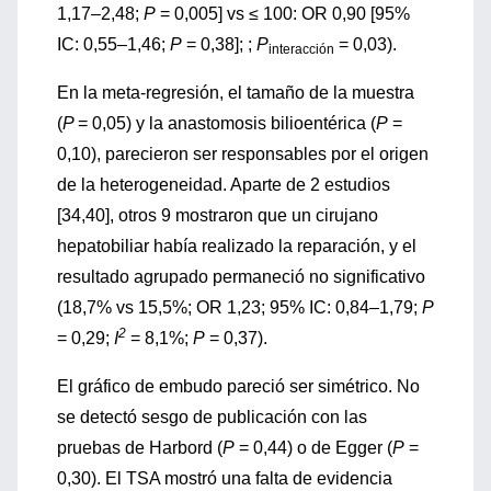
1,17–2,48;
P
= 0,005] vs ≤ 100: OR 0,90 [95%
IC: 0,55–1,46;
P
= 0,38]; ;
P
= 0,03).
interacción
En la meta-regresión, el tamaño de la muestra
(
P
= 0,05) y la anastomosis bilioentérica (
P
=
0,10), parecieron ser responsables por el origen
de la heterogeneidad. Aparte de 2 estudios
[34,40], otros 9 mostraron que un cirujano
hepatobiliar había realizado la reparación, y el
resultado agrupado permaneció no significativo
(18,7% vs 15,5%; OR 1,23; 95% IC: 0,84–1,79;
P
2
= 0,29;
I
= 8,1%;
P
= 0,37).
El gráfico de embudo pareció ser simétrico. No
se detectó sesgo de publicación con las
pruebas de Harbord (
P
= 0,44) o de Egger (
P
=
0,30). El TSA mostró una falta de evidencia