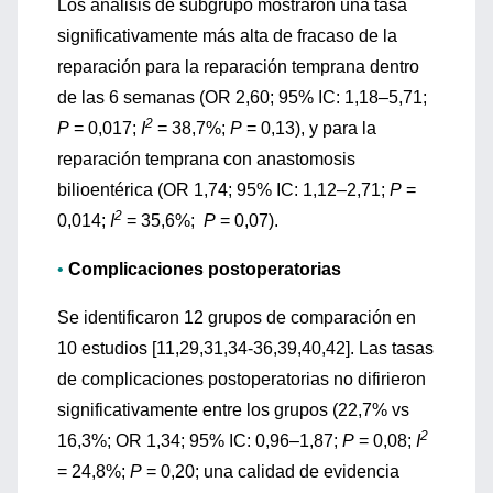
Los análisis de subgrupo mostraron una tasa
significativamente más alta de fracaso de la
reparación para la reparación temprana dentro
de las 6 semanas (OR 2,60; 95% IC: 1,18–5,71;
2
P
= 0,017;
I
= 38,7%;
P
= 0,13), y para la
reparación temprana con anastomosis
bilioentérica (OR 1,74; 95% IC: 1,12–2,71;
P
=
2
0,014;
I
= 35,6%;
P
= 0,07).
•
Complicaciones postoperatorias
Se identificaron 12 grupos de comparación en
10 estudios [11,29,31,34-36,39,40,42]. Las tasas
de complicaciones postoperatorias no difirieron
significativamente entre los grupos (22,7% vs
2
16,3%; OR 1,34; 95% IC: 0,96–1,87;
P
= 0,08;
I
= 24,8%;
P
= 0,20; una calidad de evidencia