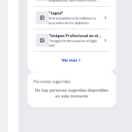
angioplastia; hace siete meses
Kirchner
había sido operado de la carótida.
"Jagua"
Ni la estupidez ni la nobleza no
proceden de los diplomas.
“Imágen Profesional en el
“Imágen Profesional en el Siglo
Siglo XXI”
XXI”
Ver más
Personas sugeridas
No hay personas sugeridas disponibles
en este momento