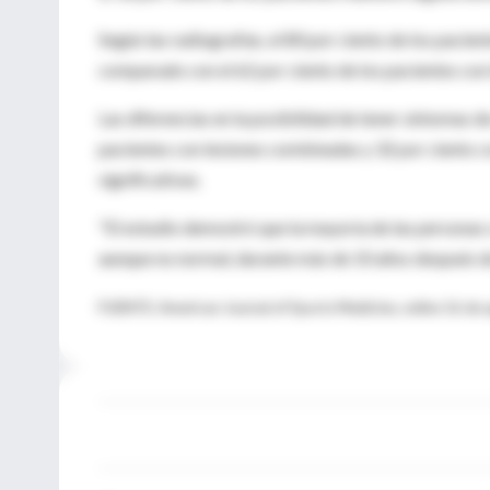
Según las radiografías, el 80 por ciento de los pacien
comparado con el 62 por ciento de los pacientes con
Las diferencias en la posibilidad de tener síntomas de 
pacientes con lesiones combinadas y 32 por ciento c
significativas.
"El estudio demostró que la mayoría de las personas
aunque no normal, durante más de 10 años después de
FUENTE: American Journal of Sports Medicine, online 16 de 