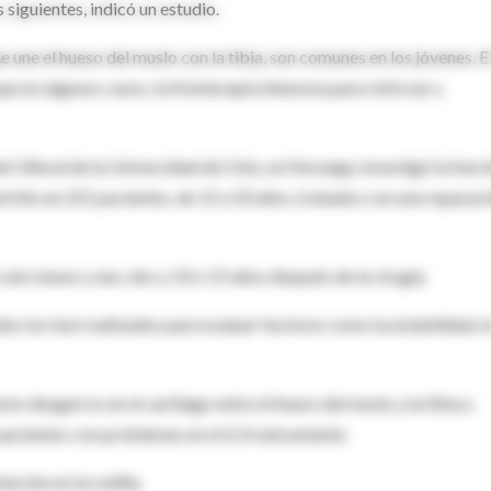
 siguientes, indicó un estudio.
 une el hueso del muslo con la tibia, son comunes en los jóvenes. E
e en algunos casos, la fisioterapia intensiva para reforzar y
al Ulleval de la Universidad de Oslo, en Noruega, investigó la func
oartritis en 221 pacientes, de 15 a 50 años, tratados con una reparac
 seis meses y uno, dos y 10 o 15 años después de la cirugía.
dos los test realizados para evaluar factores como la estabilidad, l
omo desgarros en el cartílago entre el hueso del muslo y la tibia a
 pacientes con problemas en el LCA únicamente.
nción en la rodilla.