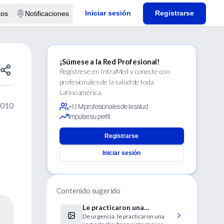
Iniciar sesión
Registrarse
tos
Notificaciones
¡Súmese a la Red Profesional!
Regístrese en IntraMed y conecte con
profesionales de la salud de toda
Latinoamérica.
2010
+1.1 M profesionales de la salud
Impulse su perfil
Registrarse
Iniciar sesión
Contenido sugerido
Le practicaron una
De urgencia, le practicaron una
angioplastia a Néstor