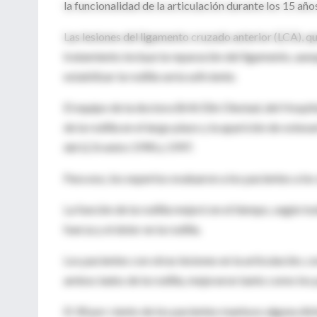
la funcionalidad de la articulación durante los 15 años
Las lesiones del ligamento cruzado anterior (LCA), que
tratamiento incluye la reparación del ligamento, aunqu
estabilizar la rodilla sería suficiente.
El equipo de la doctora Britt Elin Olestad, del Hospit
de la rodilla en el largo plazo y la aparición de oste
del LCA entre 1990 y 1997.
Para eso, los expertos evaluaron a los pacientes a los
La función de la rodilla mejoró en el tiempo, según to
fuerza y el dolor en la rodilla.
Los pacientes con otras lesiones en la articulación, c
ambos lados de la rodilla, mejoraron tanto como los
El 30 por ciento de los pacientes mantuvo alguna disfu