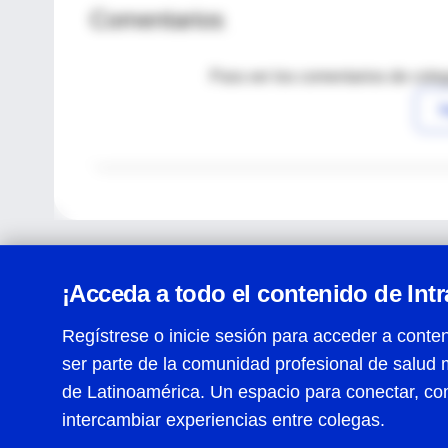
Comentarios
Para ver los comentarios de coleg
I
¡Acceda a todo el contenido de Int
Regístrese o inicie sesión para acceder a conten
ser parte de la comunidad profesional de salud 
Centro de Ayuda
de Latinoamérica. Un espacio para conectar, co
Términos y condiciones
| Políticas de privacidad
| Todos
intercambiar experiencias entre colegas.