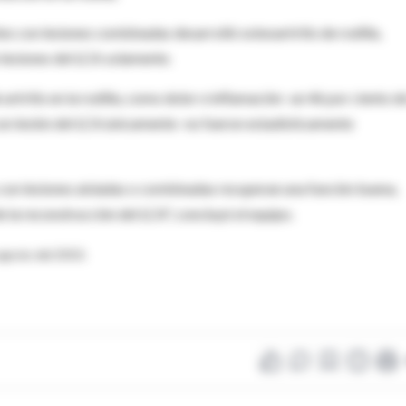
tes con lesiones combinadas desarrolló osteoartritis de rodilla,
 lesiones del LCA solamente.
artritis en la rodilla, como dolor e inflamación -un 46 por ciento de
on lesión del LCA únicamente- no fueron estadísticamente
 con lesiones aisladas o combinadas recuperan una función buena,
 la reconstrucción del LCA", concluyó el equipo.
agosto del 2010.