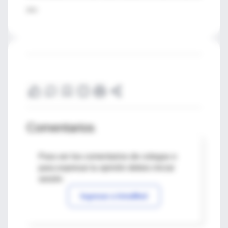
2012
Comentarios
Para ver los comentarios de colegas o
para expresar tu opinión debes iniciar
sesión
Ingresar a IntraMed