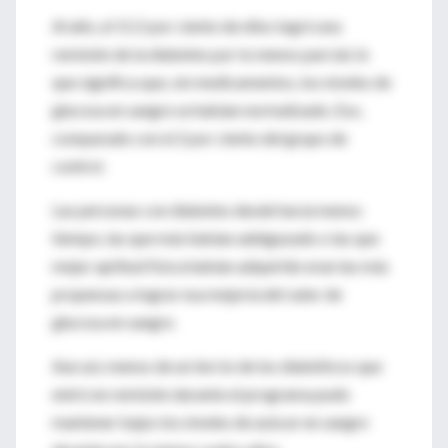
Al año, el 11,5 por ciento de ellos logró una
remisión de la diabetes por lo menos parcial, lo
que significa que, sin medicamentos, los niveles de
glucosa en sangre se habían normalizado. Eso,
comparado con el 2 por ciento del grupo de
control.
Las personas con diabetes desde hacía menos
tiempo, las que más habían adelgazado o las que
mejor aptitud física habían adquirido eran las más
propensas a lograr esa mejoría del valor de
glucosa en sangre.
Aun así, menos de un tercio de los diabéticos que
entró en remisión durante el programa pudo
mantener bajos los niveles de azúcar en sangre