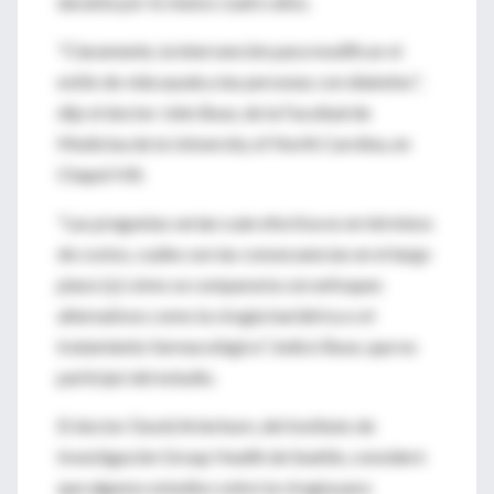
durante por lo menos cuatro años.
"Claramente, la intervención para modificar el
estilo de vida ayuda a las personas con diabetes",
dijo el doctor John Buse, de la Facultad de
Medicina de la University of North Carolina, en
Chapel Hill.
"Las preguntas serían cuán efectiva es en términos
de costos, cuáles son las consecuencias en el largo
plazo (y) cómo se compararía con enfoques
alternativos como la cirugía bariátrica o el
tratamiento farmacológico", indicó Buse, que no
participó del estudio.
El doctor David Arterburn, del Instituto de
Investigación Group Health de Seattle, consideró
que algunos estudios sobre la cirugía para