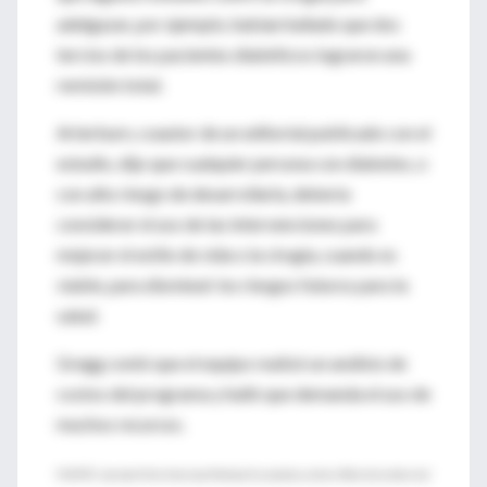
adelgazar, por ejemplo, habían hallado que dos
tercios de los pacientes diabéticos lograron una
remisión total.
Arterburn, coautor de un editorial publicado con el
estudio, dijo que cualquier persona con diabetes, o
con alto riesgo de desarrollarla, debería
considerar el uso de las intervenciones para
mejorar el estilo de vida o la cirugía, cuando es
viable, para disminuir los riesgos futuros para la
salud.
Gregg contó que el equipo realizó un análisis de
costos del programa y halló que demanda el uso de
muchos recursos.
FUENTE: Journal of the American Medical Association, online 18 de diciembre del