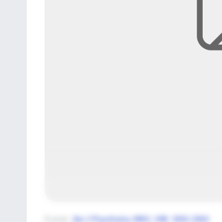
Fuente
:
Am J Psychiatry 2001; 158: 1521-1524