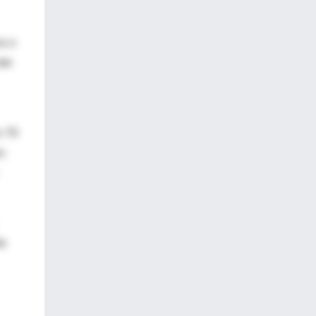
no o
ste
n 79
s
de