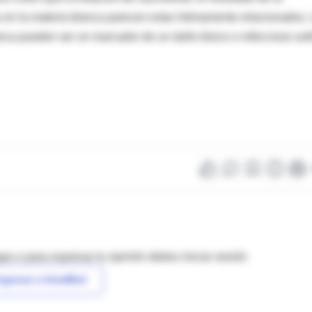
 en la materia blanca parecen estar íntimamente relacionados.
anca pueden ser un marcador de un daño tóxico o infeccioso suf
as o para expresar tu opinión debes iniciar sesión
ngresar a IntraMed