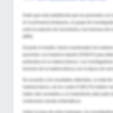
Dado que está establecido que los pacientes con t
en la primavera temprana, un grupo de investigador
entre la estación de nacimiento y las lesiones de
(MRI).
Durante el estudio, fueron examinados los rastre
pacientes con trastorno bipolar (DSM-IV) para dete
profundas en la materia blanca. Los investigadore
lesiones de la materia blanca con la época de nac
De acuerdo a los resultados obtenidos, un total de
material blanca, de los cuales 9 (69.2%) habían n
haber sido sometidos a un tratamiento adecuado d
continuaron siendo sintomáticos.
Sobre la base de estos hallazgos, los investigador