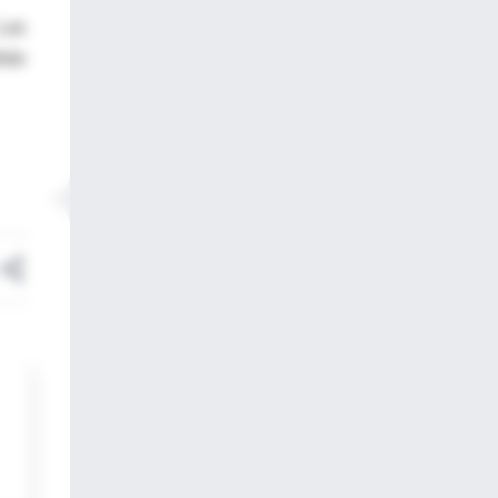
 Las
rido