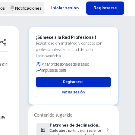
Iniciar sesión
Registrarse
tos
Notificaciones
¡Súmese a la Red Profesional!
Regístrese en IntraMed y conecte con
profesionales de la salud de toda
Latinoamérica.
2001
+1.1 M profesionales de la salud
Impulse su perfil
Registrarse
Iniciar sesión
Contenido sugerido
ue
Patrones de declinación
Dado que a partir de un reciente
cognitiva en la enfermedad