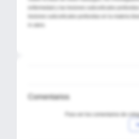
enfermedad y las lesiones subcorticales profundas
lesiones subcorticales profundas en la materia bl
in utero.
Comentarios
Para ver los comentarios de coleg
I