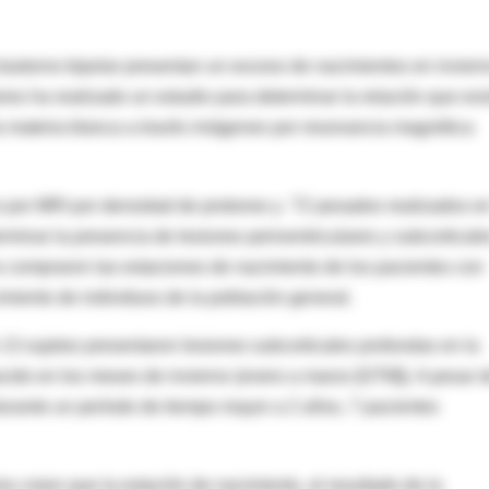
rastorno bipolar presentan un exceso de nacimientos en invier
es ha realizado un estudio para determinar la relación que exi
 la materia blanca a través imágenes por resonancia magnética
os por MRI por densidad de protones y T2 pesados realizados e
rminar la presencia de lesiones periventriculares y subcorticale
s compraron las estaciones de nacimiento de los pacientes con
imiento de individuos de la población general.
 13 sujetos presentaron lesiones subcorticales profundas en la
acido en los meses de invierno (enero a marzo [GTM]). A pesar 
urante un período de tiempo mayor a 2 años, 7 pacientes
es creen que la estación de nacimiento, el resultado de la