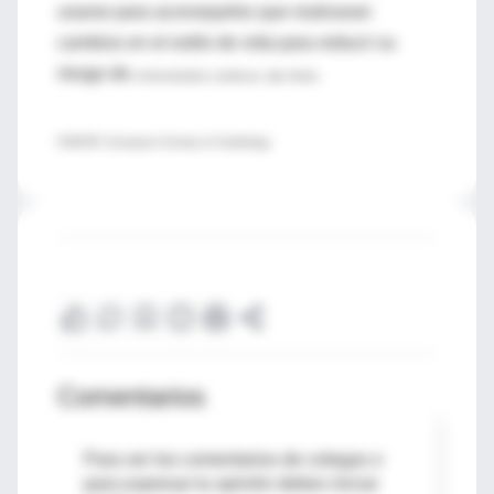
usarse para aconsejarles que realizaran
cambios en el estilo de vida para reducir su
riesgo de
enfermedades cardiacas, dijo Heida.
FUENTE: European Society of Cardiology
Comentarios
Para ver los comentarios de colegas o
para expresar tu opinión debes iniciar