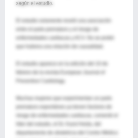
según el estudio.
El estudio solamente reveló una asociación
entre el parto prematuro y el riesgo de
enfermedades cardiacas y ACV. No se probó
que hubiera una relación de causalidad.
El estudio aparece en la edición del 10 de
febrero de la revista European Journal of
Preventive Cardiology.
Muchas mujeres que experimentan un parto
prematuro espontáneo ya tienen factores de
riesgo de enfermedades cardiacas, comentó el
líder del estudio, el Dr. Karst Heida, del
departamento de obstetricia del Centro Médico