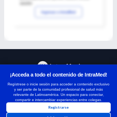
sesión
Ingresar a IntraMed
¡Acceda a todo el contenido de IntraMed!
Centro de Ayuda
Regístrese o inicie sesión para acceder a contenido exclusivo
y ser parte de la comunidad profesional de salud más
relevante de Latinoamérica. Un espacio para conectar,
Términos y condiciones
compartir e intercambiar experiencias entre colegas.
| Políticas de privacidad
Registrarse
| Todos los derechos reservados | Copyright 1997-2026