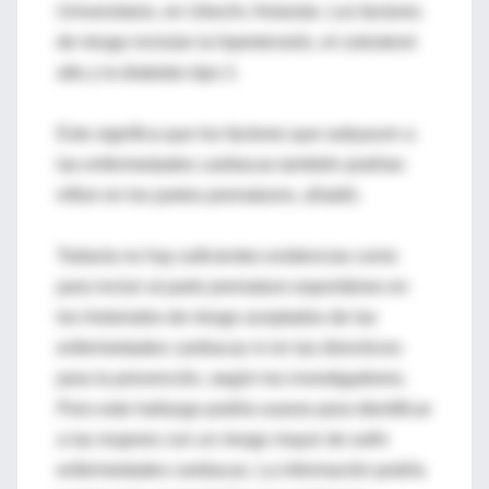
Universitario, en Utrecht, Holanda. Los factores
de riesgo incluían la hipertensión, el colesterol
alto y la diabetes tipo 2.
Esto significa que los factores que subyacen a
las enfermedades cardiacas también podrían
influir en los partos prematuros, añadió.
Todavía no hay suficientes evidencias como
para incluir al parto prematuro espontáneo en
los historiales de riesgo aceptados de las
enfermedades cardiacas ni en las directrices
para la prevención, según los investigadores.
Pero este hallazgo podría usarse para identificar
a las mujeres con un riesgo mayor de sufrir
enfermedades cardiacas. La información podría