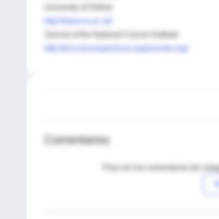
University of Oxford
http://www.ox.ac.uk/
Journal of the National Cancer Institute
http://jncicancerspectrum.oupjournals.org/
Comentarios
Para ver los comentarios de coleg
I