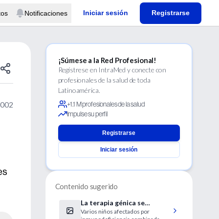
Iniciar sesión
Registrarse
tos
Notificaciones
¡Súmese a la Red Profesional!
Regístrese en IntraMed y conecte con
profesionales de la salud de toda
Latinoamérica.
2002
+1.1 M profesionales de la salud
Impulse su perfil
Registrarse
Iniciar sesión
es
Contenido sugerido
La terapia génica se
Varios niños afectados por
muestra eficaz como