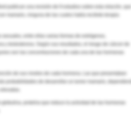
ord publican una revisión de 9 estudios sobre esta relación, qu
er mamario, ninguna de las cuales había recibido terapia
 sexuales, entre ellas varias formas de estrógenos,
a y testosterona. Según sus resultados, el riesgo de cáncer de
res son las concentraciones de cada una de las hormonas
función de sus niveles de cada hormona. Las que presentaban
ás probabilidades de desarrollar un tumor mamario, dependien
 elevadas.
 globulina, proteína que reduce la actividad de las hormonas