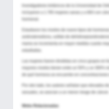
Investigadores británicos de la Universidad de Oxf
incluyeron a 1.765 mujeres sanas y a 663 con cánc
hormonal.
Estudiaron los niveles de nueve tipos de hormonas
androstenediona, sulfato de dehidroepiandrosteron
mama se incrementa en mayor medida cuanto mayo
estudiadas.
Las mujeres fueron divididas en cinco grupos en 
mayores niveles tienen entre un 50% y un 300% m
de qué hormona se encuentre en concentraciones
Por otro lado, los autores señalan que elevados de
sexuales, se asocian a un menor riesgo de cáncer.
Webs Relacionadas