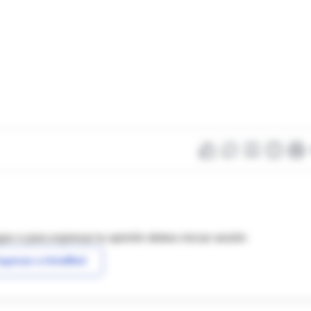
as o para expresar tu opinión debes iniciar sesión
ngresar a IntraMed