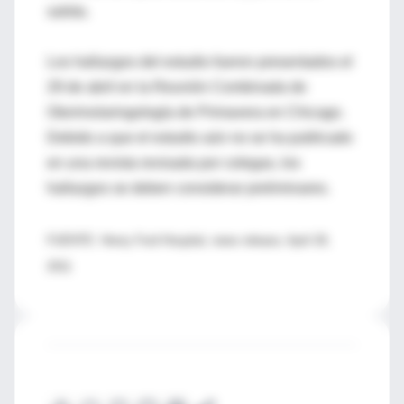
salida.
Los hallazgos del estudio fueron presentados el
29 de abril en la Reunión Combinada de
Otorrinolaringología de Primavera en Chicago.
Debido a que el estudio aún no se ha publicado
en una revista revisada por colegas, los
hallazgos se deben considerar preliminares.
FUENTE: Henry Ford Hospital, news release, April 28,
2011