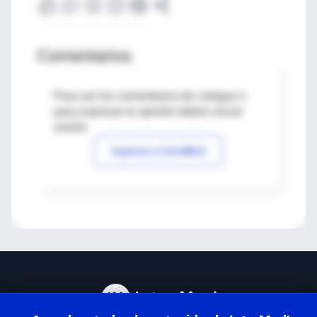
Comentarios
Para ver los comentarios de colegas o
para expresar tu opinión debes iniciar
sesión
Ingresar a IntraMed