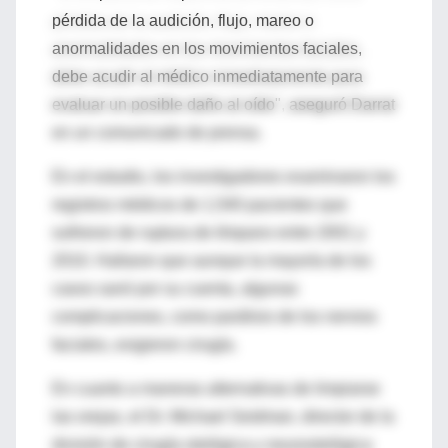
pérdida de la audición, flujo, mareo o
anormalidades en los movimientos faciales,
debe acudir al médico inmediatamente para
evaluar un posible daño al oído", aseguró Darrat
en un comunicado de prensa.
En el estudio, los investigadores examinaron los
registros médicos de 1,540 pacientes que
sufrieron de ruptura de tímpano entre 2001 y
2010. Hallaron que aunque la mayoría de los
casos sanó por su cuenta, algunas
complicaciones, como parálisis de los nervios
faciales, exigieron cirugía.
En cuanto a maneras alternativas de limpiarse
las orejas, el Dr. Michael Seidman, director de la
división de cirugía otológica y neurootológica