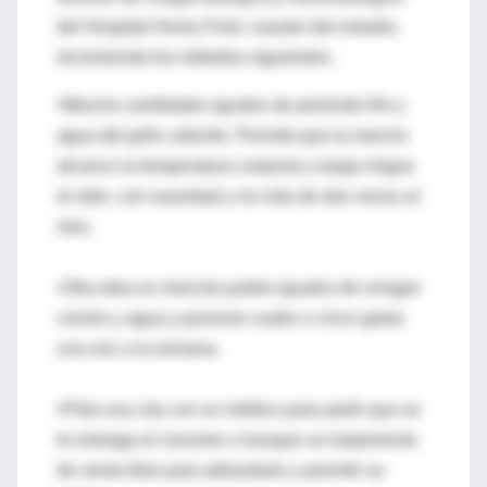
del Hospital Henry Ford, coautor del estudio,
recomienda los métodos siguientes:
•Mezcle cantidades iguales de peróxido frío y
agua del grifo caliente. Permita que la mezcla
alcance la temperatura corporal y luego irrigue
el oído, con suavidad y no más de dos veces al
mes.
•Otra idea es mezclar partes iguales de vinagre
común y agua y ponerse cuatro o cinco gotas
una vez a la semana.
•Pida una cita con un médico para pedir que se
le extraiga el cerumen o busque un tratamiento
de venta libre para ablandarlo y permitir su