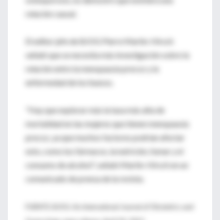
relación causal.
El editor jefe de BJOG Pierre Martin-Hirsch
señaló que se necesita más investigación sobre la
relación entre la menopausia precoz y la
enfermedad de los huesos.
"Hay que explorar más la tasa más alta de
mortalidad en las mujeres que tienen menopausia
precoz, ya que muchos factores podrían afectar
esto, como los fármacos, la nutrición, fumar y el
consumo de alcohol", señaló Martin-Hirsch en un
comunicado de prensa de la revista.
FUENTE: BJOG: An International Journal of Obstetrics and