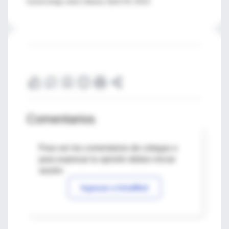
Gynecology, news release, April 24, 2012
Comentarios
Para ver los comentarios de colegas o
para expresar tu opinión debes iniciar
sesión
Ingresar a IntraMed