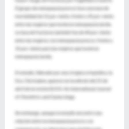
El grupo de menopausia precoz tuvo una tasa de
mortalidad de 52 por ciento, frente a 35 por ciento
entre las mujeres que tuvieron menopausia tardía.
La tasa de fracturas también fue de 44 por ciento
entre las mujeres con menopausia precoz, frente a
31 por ciento para las mujeres que tuvieron
menopausia tardía.
El estudio, liderado por una cirujana ortopédica, la
Dra. Ola Svejme, aparece en la edición del 25 de
abril de la revista BJOG: An International Journal
of Obstetrics and Gynecology.
Sin embargo, aunque el estudio encontró una
relación entre la menopausia precoz y la
osteoporosis, no demostró que existiera una