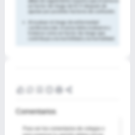
años
de seguimiento muestra que el asma es
un factor de riesgo de ECV después de
ajustar por posibles factores de confusión.
Al evaluar el riesgo de enfermedad
cardiovascular, el asma debe evaluarse y
tratarse como un factor de riesgo que
contribuye a la morbilidad y la mortalidad.
Comentarios
Para ver los comentarios de colegas o