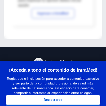
para expresar tu opinión debes iniciar
sesión
Ingresar a IntraMed
¡Acceda a todo el contenido de IntraMed!
Centro de Ayuda
Regístrese o inicie sesión para acceder a contenido exclusivo
y ser parte de la comunidad profesional de salud más
relevante de Latinoamérica. Un espacio para conectar,
Términos y condiciones
compartir e intercambiar experiencias entre colegas.
| Políticas de privacidad
Registrarse
| Todos los derechos reservados | Copyright 1997-2026