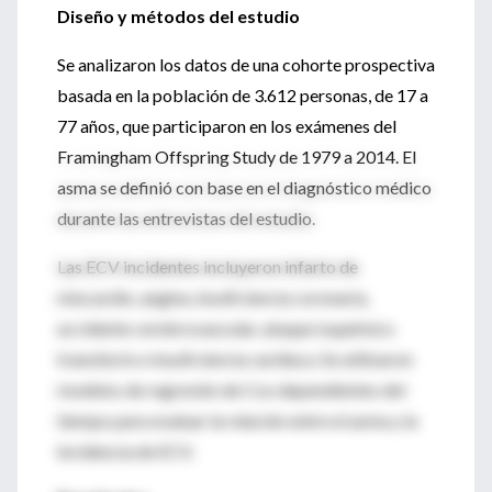
Diseño y métodos del estudio
Se analizaron los datos de una cohorte prospectiva
basada en la población de 3.612 personas, de 17 a
77 años, que participaron en los exámenes del
Framingham Offspring Study de 1979 a 2014. El
asma se definió con base en el diagnóstico médico
durante las entrevistas del estudio.
Las ECV incidentes incluyeron infarto de
miocardio, angina, insuficiencia coronaria,
accidente cerebrovascular, ataque isquémico
transitorio e insuficiencia cardíaca. Se utilizaron
modelos de regresión de Cox dependientes del
tiempo para evaluar la relación entre el asma y la
incidencia de ECV.