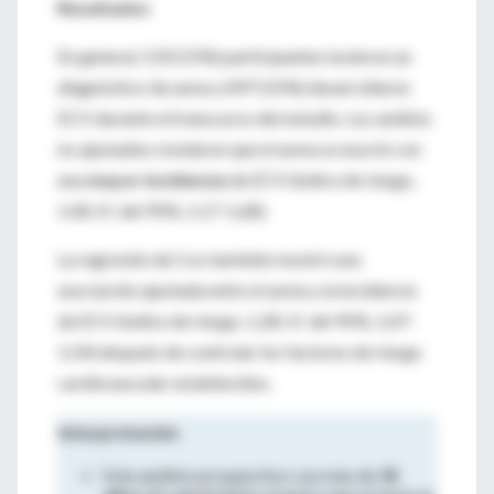
Resultados
En general, 533 (15%) participantes tuvieron un
diagnóstico de asma y 897 (25%) desarrollaron
ECV durante el transcurso del estudio. Los análisis
no ajustados revelaron que el asma se asoció con
una
mayor incidencia
de ECV (índice de riesgo,
1,40; IC del 95%, 1,17-1,68).
La regresión de Cox también mostró una
asociación ajustada entre el asma y la incidencia
de ECV (índice de riesgo, 1,28; IC del 95%, 1,07-
1,54) después de controlar los factores de riesgo
cardiovascular establecidos.
Interpretación
Este análisis prospectivo con más de
35