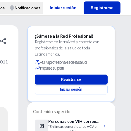
Iniciar sesión
Registrarse
tos
Notificaciones
¡Súmese a la Red Profesional!
Regístrese en IntraMed y conecte con
profesionales de la salud de toda
Latinoamérica.
2011
+1.1 M profesionales de la salud
Impulse su perfil
Registrarse
Iniciar sesión
Contenido sugerido
Personas con VIH corren
"En líneas generales, los ACV en
alto riesgo de sufrir un ACV