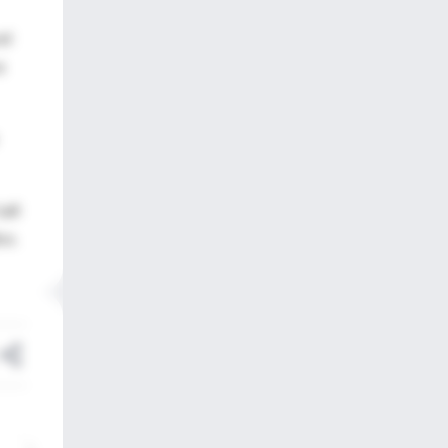
el
a
all
co.