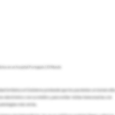
cina en un hospital Portugués.| El Mundo
idad británica el Gobierno pretende que los pacientes se tomen ell
 electrónico con su médico, para evitar visitas innecesarias a la
patologías más serias.