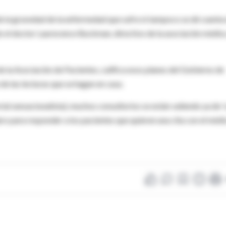
e la gravedad de la enfermedad que sufre ni tampoco se dé cuenta 
ado el doctor Laurecence Buckman, directivo de la asociación médic
e la Asociación de Pacientes, califica esos planes del Gobierno de
e las lecturas que se hagan en casa.
rial sensacionalista), muchos consultorios se están valiendo ya de 'c
ero para responder a los pacientes que quieren una cita con el médi