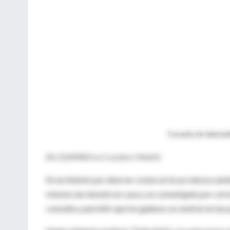
Consulta de telemedi
Efe | ELMUNDO.es | Londres | Madrid
En un intento por ahorrar costes en la ya ruinosa san
mismos las tensión en casa y se comuniquen por correo
consulta y permitir que los galenos se centren en las 