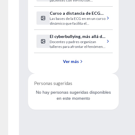
pacientes con VIH no son
comunes, por lo que el
incremento es notable"
Curso a distancia de ECG
Las bases de la ECG en en un curso
Clínica 2011
dinámico que facilita el
aprendizaje. Lo que siempre quiso
aprender en el formato didáctico
El cyberbullying, más allá de
que estaba esperando.
Docentes y padres organizan
la escuela
talleres para afrontar el fenómeno
de acoso entre niños y
adolescentes por medios
electrónicos.
Ver más
Personas sugeridas
No hay personas sugeridas disponibles
en este momento