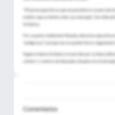
"Mi preocupación es que un paciente no se percate d
médico que se limite a leer sus mensajes", ha reiter
británica.
Por su parte, Katherine Murphy, directora ejecutiva d
"peligrosos" porque uno no puede fiarse ciegamente d
Según el diario británico (conocido por su línea edito
centers' o centros de llamadas situados en el extranj
Comentarios