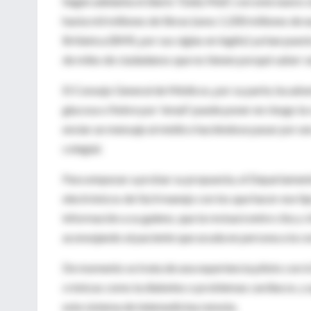
Según adelanta el diario 'Daily Mail', con este nuevo 
hasta mil millones de libras (unos 1.200 millones de
Británica (BMS, por sus siglas en inglés) ya han puest
de miles de ciudadanos que no tienen porqué saber va
El Consejo General de Médicos, por su parte, ha adve
glucosa o fiebre por 'email' puede poner en riesgo la
enviar un mensaje al médico haciéndose pasar por un
colegial.
Para empezar a probar su propuesta, el Departament
electrónicos de fácil manejo con los que hacer ese tip
información a su galeno, que la revisará entre cita y ci
aconsejando al paciente que acuda en persona a la con
De momento se trata de una experiencia piloto con 
crónicas como la diabetes o problemas cardiacos, y q
este sistema de telemedicina remota.