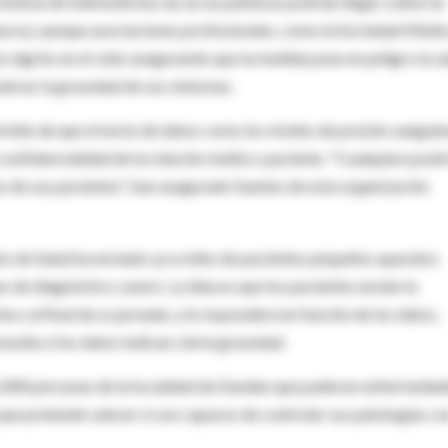
sistema de telemedicina, las arcas públicas podrían llegar a ahorrar
 euros), aunque asociaciones profesionales, como la Sociedad Médi
o elgrito en el cielo asegurando que la medida pone en peligro la s
lorar la gravedad de sus síntomas.
rtido de que el envío de datos como los niveles de presión sanguín
 confidencialidad de la relación médico-paciente. "Cualquiera podr
o de sus pacientes", han asegurado fuentes de esta organización
o de Salud ha enviado ya a miles de pacientes pequeños aparatos
o de diagnóstico casero. La idea es que los pacientes envíen la
ta o al final de su jornada, y le responderá en función de los datos,
sulta si los datos indican cierta gravedad.
6.000 personas de la localidad de Dundee que padecen enfermedad
ue pretende valorar si son capaces de controlar sus patologías co