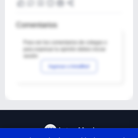
Comentarios
Para ver los comentarios de colegas o
para expresar tu opinión debes iniciar
sesión
Ingresar a IntraMed