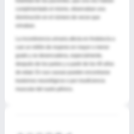
totalidad de las pacientes, que una vez habían
cumplimentado el mismo, observaban una
disminución en el número de veces que
orinaban.
La incontinencia urinaria afecta en Andalucía a
casi un millón de mujeres en mayor o menor
grado y se desencadena, especialmente,
después de los partos y a partir de los 40 años
de edad. En sus causas pueden encontrarse
trastornos neurológicos o por insuficiencia
muscular del suelo pélvico.