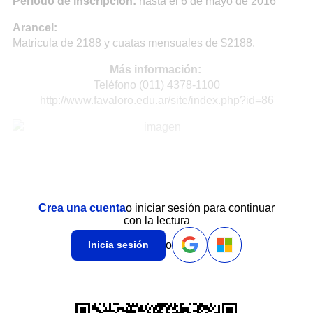
Período de inscripción:
hasta el 6 de mayo de 2016
Arancel:
Matricula de 2188 y cuatas mensuales de $2188.
Más información:
Teléfono (011) 4378-1100
http://www.favaloro.edu.ar/site/index.php?id=86
Crea una cuenta
o iniciar sesión para continuar
con la lectura
o
Inicia sesión