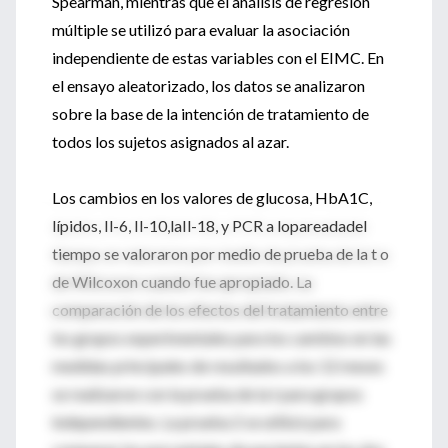
Spearman, mientras que el análisis de regresión
múltiple se utilizó para evaluar la asociación
independiente de estas variables con el EIMC. En
el ensayo aleatorizado, los datos se analizaron
sobre la base de la intención de tratamiento de
todos los sujetos asignados al azar.
Los cambios en los valores de glucosa, HbA1C,
lípidos, Il-6, Il-10,laIl-18, y PCR a lopareadadel
tiempo se valoraron por medio de prueba de la t o
de Wilcoxon cuando fue apropiado. La
comparación de los efectos del tratamiento entre
los grupos experimentales para los cambios en las
medidas principales de resultados a los 12 meses
se realizaron con la prueba de la t para grupos
independientes. La prueba 2 se utilizó para