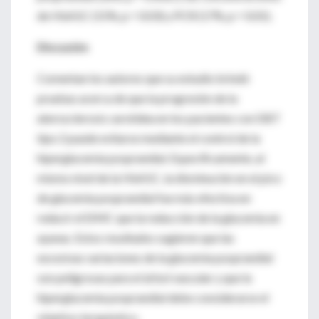
de HbA1C (15%, p = 0.03) y PCR (17%, p = 0.01).
Discusión
Comentan los autores que su estudio brindó
pruebas acerca de que la progresión de la
aterosclerosis carotídea en los pacientes con DBT
tipo 2 puede evitarse mediante el control de la
hiperglucemia posprandial. Específicamente, al
mismo nivel de la HbA1C, la disminución en el pico
de glucemia posprandial fue más efectiva en
reducir el EIMC que la reducción de la glucemia en
ayunas. Estos resultados sugieren que las
excesivas variaciones de la glucemia posprandial
son peligrosas para el árbol vascular y que la
hiperglucemia posprandial debe considerarse el
objetivo terapéutico.