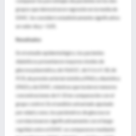
comparar los porcentajes de pacientes en los dos
grupos que demostraron regresión en la media de
EIMC. Se consideró estadísticamente significativo
un valor de p < 0.05.
Resultados
En el estudio epidemiológico, los pacientes
diabéticos presentaron mayores niveles de
glucosa plasmática, de HbA1C, de Il-6 e Il-18, de
PCR, de presión arterial sistólica (PAS) y diastólica
(PAD) y de EIMC, mientras que tuvieron menores
concentraciones de Il-10 en comparación con el
grupo control. En el análisis univariado ajustado
por edad y sexo, los parámetros de glucosa se
correlacionaron significativamente con el largo
mg/día) sobre el EIMC se compararon mediante