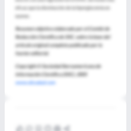
eficaz que la disminución de la hiperglucemia en
ayunas.
Resumen objetivo elaborado por el Comité de
Redacción Científica de SIIC, sobre la base del
artículo original completo publicado por la
fuente editorial.
Copyright © Sociedad Iberoamericana de
Información Científica (SIIC), 2005
www.siicsalud.com