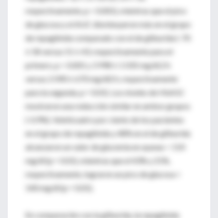
respectivamente, p < 0.001), mientras que el pico
de glucosa y el AUC disminuyeron más en el grupo
de repaglinida comparado con el de gliburida (-70
± 58 versus 51 ± 43, respectivamente para el
primero, p < 0.001 y 3 998 ± 1 035 mg/dl.2 h
versus 2 090 ± 670 mg/dl2 h, respectivamente
para la segunda, p = 0.01). Los niveles de HbA1C
mostraron una reducción similar en ambos grupos
(-0.9%). Veinticuatro por ciento de los pacientes
en el grupo de repaglinida y 48% en el de gliburida
alcanzaron un valor de glucemia en ayunas < 110
mg/dl (p = 0.01), mientras que el 43% y 21%,
respectivamente, lograron un pico de glucosa <
140 mg/dl (p = 0.01).
En comparación con la gliburida, la repaglinida