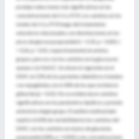
produjo reducciones más significativas en las
concentraciones de Il-6 y PCR. Los cambios en los
niveles de Il-6 y PCR luego del tratamiento
estuvieron relacionados con disminuciones en los
picos de glucosa posprandial (r = 0.35, p < 0.001; r
= 0.26, p = 0.01, respectivamente) en ambos
grupos, pero no con los cambios en la glucosa en
ayunas o la HbA1C. Se observó regresión en el
EIMC en 52% de los pacientes diabéticos tratados
con repaglinida y en el 18% de los que recibieron
gliburida (p = 0.01). No se evidenciaron cambios
significativos en los parámetros lipídicos y presión
arterial en ningún grupo. El análisis multivariado
explicó el 60% de variabilidad en los cambios del
EIMC con los cambios en el pico de glucemia
posprandial (28%, p = 0.002) y las concentraciones