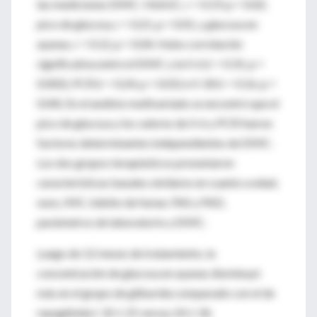
las mediciones EIMC: HbA1C, r = 0.19, p = 0.02;
pico de glucosa, r = 0.21, p = 0.01, y glucosa en
ayunas, r = 0.12, p = 0.04. Hubo correlación
significativa entre el EIMC y la Il-6 (r = 0.31, p =
0.002), PCR (r = 0.24, p = 0.01) e Il-18 (r = 0.16, p =
0.04). En el análisis multivariado se encontró que el
pico de glucosa y los valores de Il-6 y PCR fueron
factores determinantes independientes de EIMC.
Los dos grupos terapéuticos presentaron
características basales similares en cuanto a edad,
sexo, IMC, hábito de fumar, PAS y PAD,
parámetros de laboratorio y EIMC.
Luego de 12 meses de tratamiento, la
concentración de glucosa en ayunas disminuyó
más en el grupo de gliburida comparado con el de
repaglinida (-32 ± 25 versus 24 ± 18,