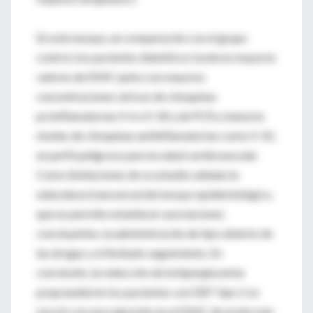
En este ensayo, en comparación con el grupo
control, los pacientes diabéticos tuvieron mayores
valores de EIMC junto con mayores
concentraciones séricas de citoquinas
proinflamatorias Il-6 e Il-18 y de PCR y menores
niveles de citoquinas antiinflamatorias como Il-10,
un perfil peligroso para la salud cardiovascular.
Como limitaciones de su estudio señalan la
naturaleza transversal del ensayo epidemiológico,
que no permite establecer asociaciones
concluyentes, la administración de tipo abierto de
las drogas y el limitado seguimiento. En
conclusión, la reducción de la hiperglucemia
posprandial en los pacientes con DBT tipo 2 se
asoció con una regresión en el EIMC de modo más