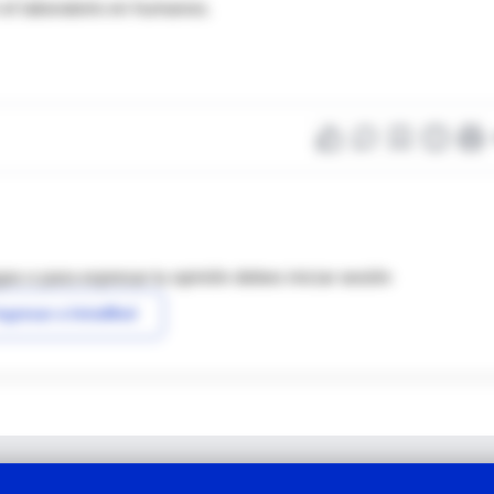
el laboratorio en humanos.
as o para expresar tu opinión debes iniciar sesión
ngresar a IntraMed