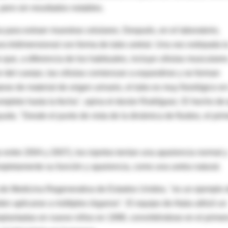
 pero sin resultados notables.
a para extraer muestras celulares. Después, en el laboratorio,
ra tridimensional con forma de tubo uretral. Una vez extirpada l
 que, a diferencia de los habituales, incluye células musculares
rior del cuerpo, las células comienzan a expandirse y se forman
arse de material de origen urinario, el tubo es muy fisiológico e
mpleto hasta la fecha", opina el doctor Rodríguez. El hecho de
da. "Desde el punto de vista de la dinámica de fluidos, el pri
 entre 2004 y 2007), los injertos tenían una apariencia normal y
mpletamente su función y apariencia, como una uretra natural.
to de Medicina Regenerativa de Estados Unidos, "es un ejemplo 
n aplicarse a múltiples órganos". El equipo de Atala utilizó un
implantadas en nueve niños en 1998, convirtiéndose en el prime