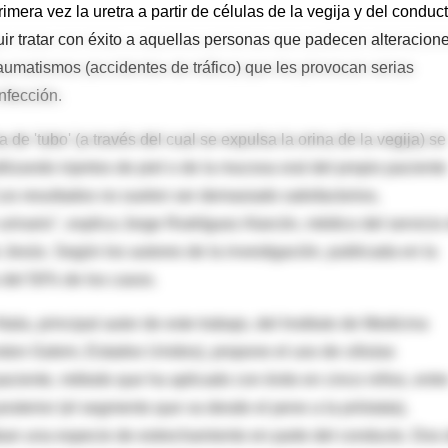
imera vez la uretra a partir de células de la vegija y del conduc
guir tratar con éxito a aquellas personas que padecen alteracion
raumatismos (accidentes de tráfico) que les provocan serias
infección.
de 'tubo' (a través del cual se expulsa la orina de la vegija) se
ilizando injertos de piel o de la mucosa oral del propio paciente
Los resultados no suelen ser demasiado satisfactorios,
rinario", explica Jorge Rodríguez Alarcón, médico del servicio
o Jesús. Según los autores de la investigación, publicada en la
s del 50% de los casos.
ala, principal autor de este trabajo, del Instituto de Medicina
ton-Salem, Estados Unidos), propone el uso de células
 paciente, método que ha aplicado con éxito en cinco niños, entr
posterior (el segmento que va desde el pene a la próstata),
taban una especie de estrechamiento en parte del conducto. Dos