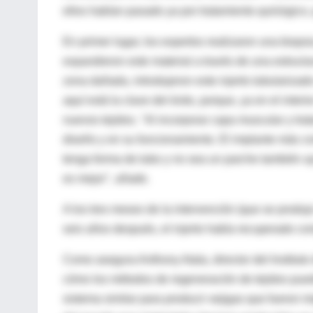
ellos habían pasado ya por tratamiento quirúrgico,
En primer lugar, los expertos realizaron una biopsi
expandieron este material a través de una estructu
zona dañada, introdujeron este injerto tubularizado
aquí está la clave del éxito, porque, ya en el inte
nuevos tejidos. "Al incorporar capa muscular y trat
diseño y en su funcionamiento. El implante más co
tenga forma de tubo y no sea un parche también ayu
es mejor", añade.
A los tres meses de la intervención (que se produjo
seis años después, el injerto había recuperado co
Como asegura Anthony Atala, director del Institu
cómo los métodos de regeneración de tejidos puede
sistema similar para producir vejigas que fueron 