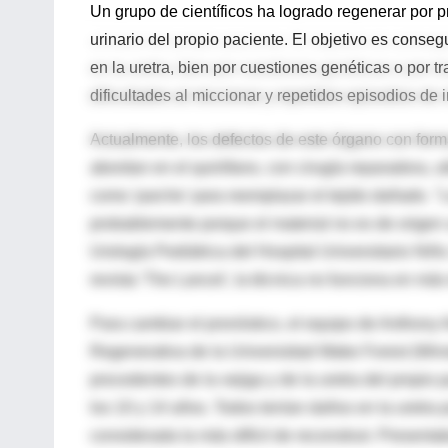
Un grupo de científicos ha logrado regenerar por pr
urinario del propio paciente. El objetivo es conse
en la uretra, bien por cuestiones genéticas o por t
dificultades al miccionar y repetidos episodios de 
Actualmente, los defectos de este órgano con forma 
abordan en el quirófano, con cirugía reparadora, ut
como 'parche' para reemplazar el tejido dañado. "
probablemente porque el material no es de origen u
Urología Pediátrica del Hospital Universitario Niñ
revista 'The Lancet', la técnica no funciona en má
Para cambiar el pronóstico, el equipo de Anthony At
Regenerativa de la Universidad Wake Forest (Wins
procedentes de la vejiga y de la uretra del propio
los 10 y 14 años. Todos tenían daños en la uretra 
considerada la más difícil de reconstruir. Presen