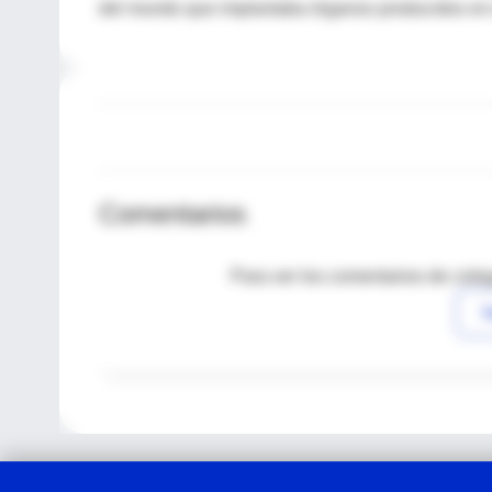
del mundo que implantaba órganos producidos en 
Comentarios
Para ver los comentarios de coleg
I