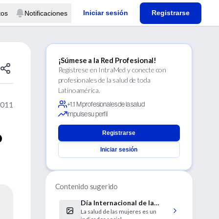
Iniciar sesión
Registrarse
tos
Notificaciones
¡Súmese a la Red Profesional!
Regístrese en IntraMed y conecte con
profesionales de la salud de toda
Latinoamérica.
2011
+1.1 M profesionales de la salud
Impulse su perfil
o
Registrarse
Iniciar sesión
Contenido sugerido
Día Internacional de la
La salud de las mujeres es un
Mujer