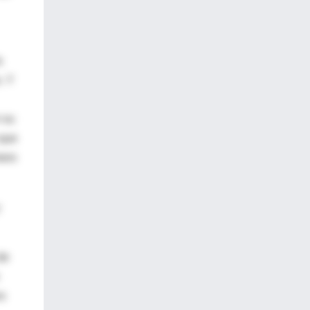
a
. Y
n su
 que
mero
de
ro