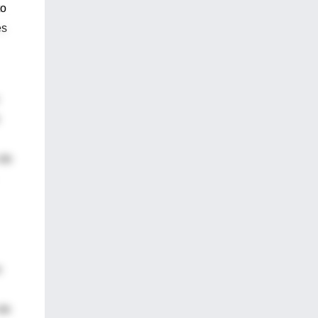
to
es
 de
e
 de