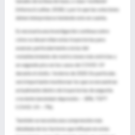
tamaño de la línea de base, o clase 'resiliente'
(Infurna & Luthar, 2018). ), por lo que las soluciones
deben interpretarse teniendo esto en cuenta.
Es necesaria una investigación continua sobre
cómo se desarrollan estas trayectorias para
avanzar, particularmente a la luz del
restablecimiento de restricciones más estrictas y
un segundo pico en los casos de COVID-19
durante el otoño / invierno de 2020. En particular,
será importante monitorear los que se encuentran
actualmente dentro de trayectorias de angustia
creciente (ansiedad-depresión: ~ 30%; TEPT
COVID-19: ~ 7%).
También se necesita una comprensión más
detallada de los factores que influyen en estas