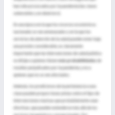
han sido provocados por la pandemia (las clases
vulnerables y en deterioro).
En una época en la que los recursos económicos
nacionales se ven amenazados y en la que los
servicios de atención de la salud pueden estar bajo
una presión considerable, es claramente
importante que las intervenciones de salud pública
se dirijan a quienes tienen
más probabilidades
de
resultar perjudicados por la pandemia, y no a
quienes que no se ven afectados.
Además, los predictores de la pertenencia a una
clase pueden proporcionar pistas sobre el tipo de
intervenciones masivas que probablemente sean
efectivas, que pueden extenderse más allá de los
servicios terapéuticos convencionales. Por