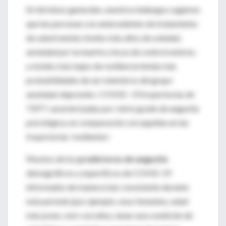
En términos generales, nuestros hallazgos sugieren
que las personas con antecedentes de tratamiento
de salud mental, niveles más altos de soledad,
ansiedad por la muerte y locus de control externo,
y niveles más bajos de resiliencia tenían más
probabilidades de ser miembros del grupo
ansiedad-depresión / COVID- 19 trayectorias de
TEPT caracterizadas por cierto grado de angustia
psicológica, en comparación con aquellas en las
trayectorias 'resilientes'.
Muchos de los
predictores de angustia
demográficos y específicos de COVID-19
informados de manera más consistente durante
este período (por ejemplo, sexo femenino, edad
más joven, vivir con niños, tener una condición de