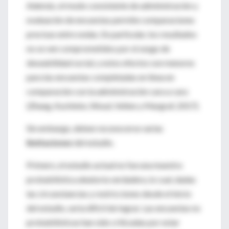
Además, el modo consistente de administración y
evaluación de encuestas permite comparaciones
precisas entre ondas. En particular, los resultados
no se ven comprometidos por el sesgo de
deseabilidad social, y estos efectos son menores
para las encuestas completadas en línea en
comparación con la administración cara a cara
(Zhang, Kuchinke, Woud, Velten y Margraf, 2017).
Sin embargo, deben reconocerse varias
limitaciones
del estudio.
Primero, el estudio actual no fue una muestra
probabilística aleatoria verdadera, lo cual, dadas
las circunstancias y restricciones desde el inicio
del estudio, sería difícil de lograr. Las encuestas no
probabilísticas han sido criticadas por estar