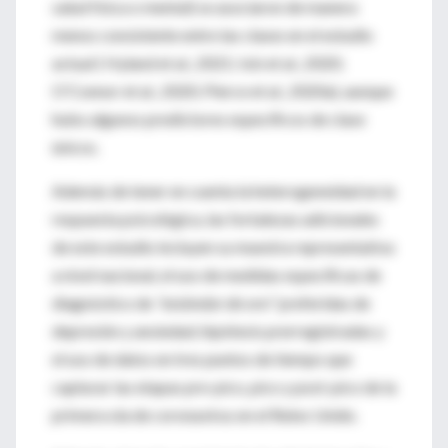
salud física o mental) se asociaron de manera
menos consistente entre las clases en el estudio
actual ( Hyland et al., 2021; Iob et al., 2020;
O'Connor et al., 2020; Pierce et al., 2020a), aunque
hubo algunos predictores específicos de clase
únicos.
Además de tener en cuenta la heterogeneidad en la
respuesta psicológica, las fortalezas adicionales
de este estudio incluyen su muestra representativa
a nivel nacional, el uso de medidas específicas de
diagnóstico de
"estándar de oro''
preferidas de
depresión y ansiedad, hipótesis prerregistradas y
el uso de datos en tres puntos de tiempo que
capturar las etapas pre-pico, pico y post-pico de la
primera ola de coronavirus en el Reino Unido.