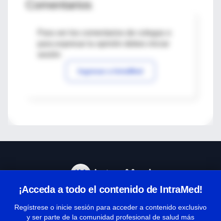
Comentarios
Para ver los comentarios de colegas o
para expresar tu opinión debes iniciar
sesión
Ingresar a IntraMed
¡Acceda a todo el contenido de IntraMed!
Centro de Ayuda
Regístrese o inicie sesión para acceder a contenido exclusivo
y ser parte de la comunidad profesional de salud más