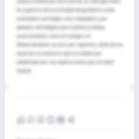
salud y el bienestar de la nación, es vital que todos
los aspectos de la actividad del gobierno estén
orientados a proteger a los ciudadanos, por
ejemplo, estrategias para realizar pruebas,
asesoramiento sobre el trabajo y el
distanciamiento social y, por supuesto, alivio de los
aspectos económicos que se evalúan por
adelantado por sus implicaciones para la salud
mental.