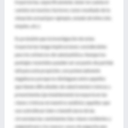
trayectorias, específicamente, tener en cuenta el
cambio en muchos factores como resultado de la
situación actual (por ejemplo, estado de infección,
empleo, etc.).
Es probable que la investigación de estas
trayectorias tenga implicaciones considerables
para los esfuerzos de salud pública; Aunque los
puntajes resumidos pueden ser un punto de partida
útil para este propósito, son potencialmente
engañosos porque no distinguen entre aquellos
que tienen dificultades de salud mental crónicas y
preexistentes (probablemente la mayoría en las
clases crónicas en nuestros análisis), aquellos que
son sobrellevar bien o beneficiarse de las
circunstancias cambiantes (las clases resilientes y
adaptativas) y los nuevos casos de angustia que