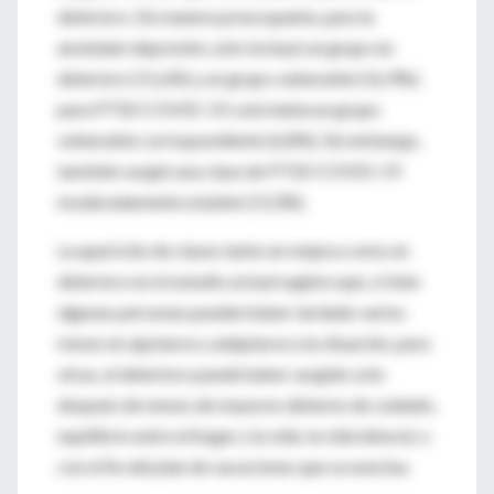
deterioro. De manera preocupante, para la
ansiedad-depresión, esto incluyó un grupo en
deterioro (11,6%) y un grupo vulnerable (16,9%);
para PTSD COVID-19, solo había un grupo
vulnerable correspondiente (6,8%). Sin embargo,
también surgió una clase de PTSD COVID-19
moderadamente estable (13,3%).
La aparición de clases tanto en mejora como en
deterioro en el estudio actual sugiere que, si bien
algunas personas pueden haber tardado varios
meses en ajustarse y adaptarse a la situación, para
otras, el deterioro puede haber surgido solo
después de meses de mayores deberes de cuidado,
equilibrio entre el hogar y la vida. la vida laboral, o
con el fin del plan de vacaciones que se avecina.