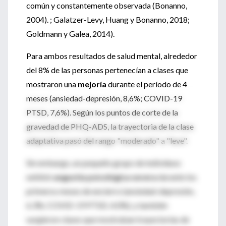
común y constantemente observada (Bonanno,
2004). ; Galatzer-Levy, Huang y Bonanno, 2018;
Goldmann y Galea, 2014).
Para ambos resultados de salud mental, alrededor
del 8% de las personas pertenecían a clases que
mostraron una
mejoría
durante el período de 4
meses (ansiedad-depresión, 8,6%; COVID-19
PTSD, 7,6%). Según los puntos de corte de la
gravedad de PHQ-ADS, la trayectoria de la clase
adaptativa pasó del rango "moderado" a "leve".
Sin embargo, un pequeño grupo de individuos
exhibió
angustia psicológica severa
durante los
primeros meses de encierro (ansiedad-depresión,
6.3%; COVID-19 PTSD, 4.0%), y también
surgieron clases que mostraban trayectorias de