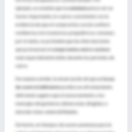
ejemplo, es notable que la
soledad
parece ser un
factor importante, lo cual es consistente con la
evidencia de que el compromiso social confiere
resiliencia a los trastornos psiquiátricos comunes;
por lo tanto, es probable que las intervenciones
que promuevan el
compromiso entre vecinos
sean especialmente útiles durante los períodos de
cierre.
De manera similar, la observación de que un
locus
de control deficiente
predice un afrontamiento
deficiente sugiere que el asesoramiento y los
mensajes del gobierno deben estar dirigidos a
abordar estas vulnerabilidades.
De hecho, en tiempos de severa amenaza para la