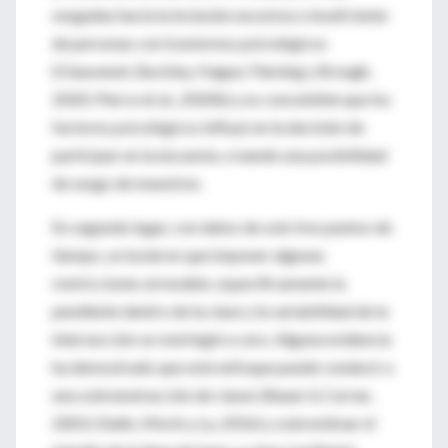
sesgadas hacia la inclusión excesiva o insuficiente
de personas con trastornos psicológicos
(Chauvenet, Buckley, Hague, Fleming y Brough,
2020; Pierce et al., 2020b) y es concebible que los
factores psicológicos influyó en la decisión de
participar en la encuesta, creando una posibilidad
de sesgo de muestreo.
En segundo lugar, con datos de solo tres puntos de
tiempo, se tuvieron que imponer algunas
restricciones al modelo, específicamente la
pendiente dentro de la clase y la variabilidad de la
intersección se restringió a cero. Alguna evidencia
ha demostrado que este enfoque puede conducir a
una sobreextracción de clases (Bauer & Curran,
2003; Diallo, Morin y Lu, 2016) y sobrestimar el