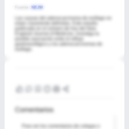
Fuente
:
NEJM
Las causas del adenocarcinoma de esófago no
estan claramente definidas. Este estudio
publicado en el número de hoy del New
England Journal of Medicine, investiga la
posible asociación entre el reflujo
gastroesofágico y los adenocarcinomas de
esófago.
Comentarios
Para ver los comentarios de colegas o