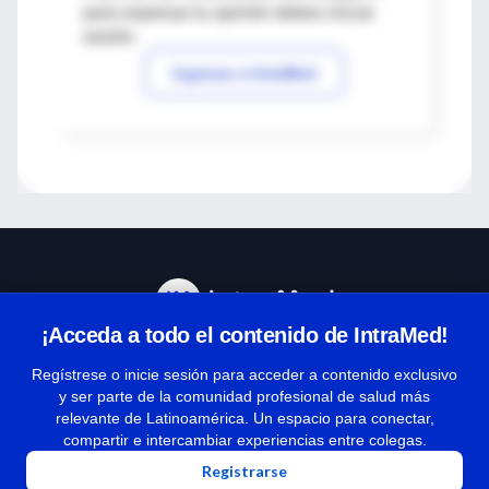
para expresar tu opinión debes iniciar
sesión
Ingresar a IntraMed
¡Acceda a todo el contenido de IntraMed!
Centro de Ayuda
Regístrese o inicie sesión para acceder a contenido exclusivo
y ser parte de la comunidad profesional de salud más
relevante de Latinoamérica. Un espacio para conectar,
Términos y condiciones
compartir e intercambiar experiencias entre colegas.
| Políticas de privacidad
Registrarse
| Todos los derechos reservados | Copyright 1997-2026