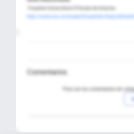
Hospital Universitario Príncipe de Asturias
http://www.msc.es/insalud/hospitales/hupa/default
Comentarios
Para ver los comentarios de coleg
I