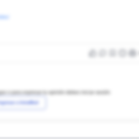
.htm/
as o para expresar tu opinión debes iniciar sesión
ngresar a IntraMed