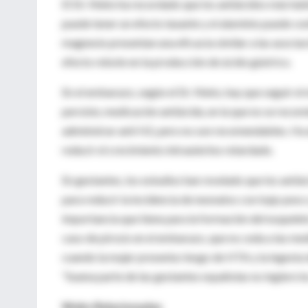
El Dr. Nieto ha recordado que los antiácidos más hab
puede tener un efecto laxante y el aluminio puede co
magnesio presentan una eficacia similar a las asocia
efecto rebote en la producción de ácido gástrico.
En el embarazo, según el Dr. Nieto, hay que seguir el
persiste, medicación antiácida, en la que no se rec
administrar anti H2, pero no son recomendables. Ha
reducir el crecimiento intrauterino retardado.
En gestantes, los estudios han revelado que los antiá
para reducir la incidencia de neonatos con bajo peso y
importancia que tiene para la formación del esqueleto 
caso de pirosis en el embarazo, que no ceda a las me
cuando la mujer presenta riesgo de HTA y la ingesta d
"buena parte de las gestantes españolas no ingiere lo
Webs Relacionadas