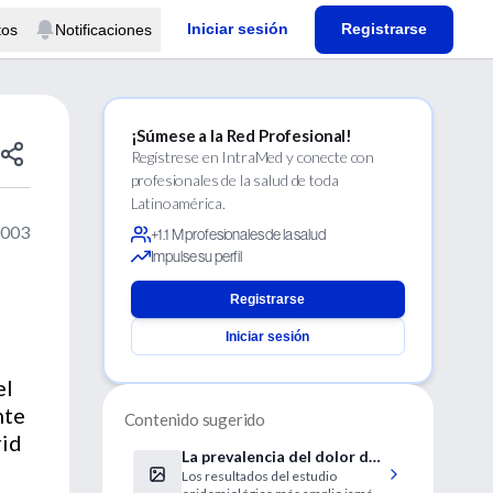
Iniciar sesión
Registrarse
tos
Notificaciones
¡Súmese a la Red Profesional!
Regístrese en IntraMed y conecte con
profesionales de la salud de toda
Latinoamérica.
2003
+1.1 M profesionales de la salud
Impulse su perfil
Registrarse
Iniciar sesión
el
nte
Contenido sugerido
rid
La prevalencia del dolor de
Los resultados del estudio
espalda a los 15 años ya es