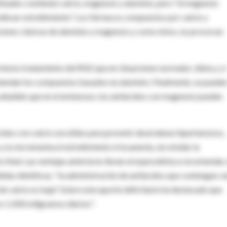
ituales contienen calcio, magnesio y aluminio, pero "el magnesio
nllevar estreñimiento". Los fármacos compuestos por calcio y
ciones clásicas de aluminio y magnesio y, como éstos, no provocan
 mismo tratamiento del RGE que en situaciones normales: dieta y, si
omiendan los compuestos basados en aluminio. Finalmente, se puede
 añadido que en el embarazo, los antiácidos con magnesio pueden
cidos con calcio son útiles para prevenir desórdenes hipertensivos,
 no incrementa el estreñimiento ni la anemia, sin olvidar la
fetal. Las ventajas anteriores llevan al especialista a recomendar,
didas dietéticas, "la administración de antiácidos que contengan ca
e calcio es baja". Sobre este aporte deficitario ha destacado que
s 1.200 miligramos diarios".