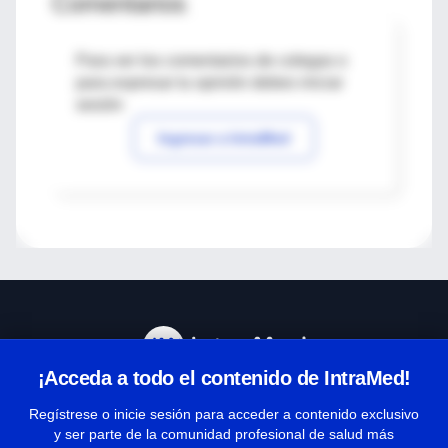
Comentarios
Para ver los comentarios de colegas o
para expresar tu opinión debes iniciar
sesión
Ingresar a IntraMed
¡Acceda a todo el contenido de IntraMed!
Centro de Ayuda
Regístrese o inicie sesión para acceder a contenido exclusivo
y ser parte de la comunidad profesional de salud más