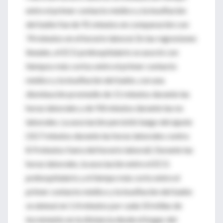
entre el primer contacto médico y la insuflación
del balón fue de 91 minutos en comparación con
74 minutos en el horario laboral. En las regresiones
lineales, el ECG prehospitalario se asoció con
tiempos más cortos entre el primer contacto
médico y la insuflación del balón, con una
disminución promedio de 11 minutos durante las
horas laborales y de 9.8 minutos durante las no
laborales. La asociación persistió luego del ajuste
(10.7 minutos durante las horas laborales contra
8.9 minutos fuera del horario laboral). Durante las
horas laborales, la asociación entre el ECG
prehospitalario y el tiempo más corto entre el
primer contacto médico y la insuflación del balón
se atenuó en 1.4 minutos por cada 10 millas de
incremento en la distancia desde el hogar del