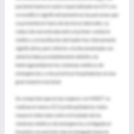
paciente hasta el centro especializado en ICP y no
se modificó significativamente en las personas que
se presentaron fuera de las horas laborales. La
reducción encontrada entre el primer contacto
médico y la insuflación del balón fue clínicamente
significativa, pero inferior a la documentada con
anterioridad, probablemente debido a la
heterogeneidad en los sistemas médicos de
emergencias y a las prácticas hospitalarias en una
gran muestra nacional.
Se comprobó que en las mujeres con IMEST se
realizaron menos ECG prehospitalarios, hubo
mayores intervalos entre el traslado de los
sistemas médicos de emergencia y la llegada al
hospital y un período más prolongado hasta la