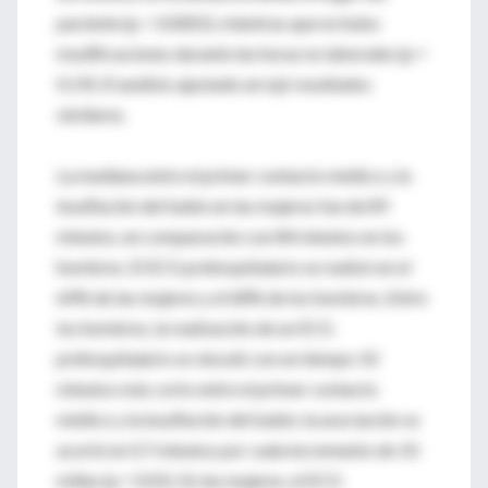
paciente (p < 0.0001); mientras que no hubo
modificaciones durante las horas no laborales (p =
0.19). El análisis ajustado arrojó resultados
similares.
La mediana entre el primer contacto médico y la
insuflación del balón en las mujeres fue de 89
minutos, en comparación con 84 minutos en los
hombres. El ECG prehospitalario se realizó en el
64% de las mujeres y el 68% de los hombres. Entre
los hombres, la realización de un ECG
prehospitalario se vinculó con un tiempo 10
minutos más corto entre el primer contacto
médico y la insuflación del balón; la asociación se
acortó en 0.7 minutos por cada incremento de 10
millas (p = 0.01). En las mujeres, el ECG