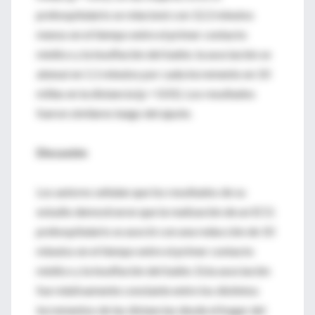
prehospitalario se relacionó con 12.2 minutos
menos en el tiempo entre el primer contacto
médico y la insuflación del balón; la asociación se
atenuó en 1.1 minutos por cada incremento en 10
millas en la distancia (p = 0.01). Los resultados
fueron similares luego del ajuste.
Discusión
Los autores señalan que los resultados de su
estudio demostraron que la realización de un ECG
prehospitalario se asoció con una reducción de 10
minutos en el tiempo entre el primer contacto
médico y la insuflación del balón. Esta asociación
fue relativamente constante entre los distintos
incrementos de las distancias desde el hogar del