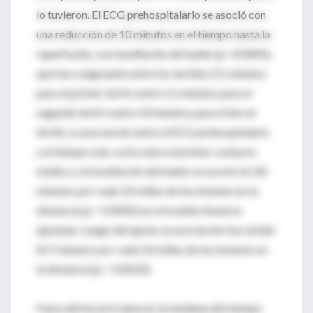
lo tuvieron. El ECG prehospitalario se asoció con
una reducción de 10 minutos en el tiempo hasta la
reperfusión, con insuflación del balón (p <0.0001),
que fue congruente entre los tertiles (11 minutos
para el primer tertil contra 11 minutos para el
segundo tertil contra 10 minutos para el tercer
tertil). La asociación entre el ECG prehospitalario
y el tiempo más corto entre el primer contacto
médico y la insuflación del balón se acortó en 0.8
minutos por cada 10 millas de incremento en la
distancia (p = 0.0002) en el modelo lineal no
ajustado. Luego del ajuste, la asociación fue similar
(0.7 minutos por cada 10 millas de incremento en
la distancia (p = 0.0010).
Fuera del horario laboral, la mediana del tiempo