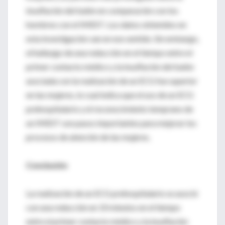
insuflación del balón en comparación con los
hombres con el IMEST. Los datos obtenidos en
esta investigación van en ese sentido. Sin embargo,
el hallazgo de una reducción en el tiempo entre el
primer contacto médico y la insuflación del balón
asociada con la realización de un ECG fue superior
en las mujeres, lo cual indica que el uso de un ECG
prehospitalario y el reconocimiento temprano de
un IMEST son pasos importantes para mejorar los
procesos de atención de las mujeres.
Conclusión
La realización de un ECG prehospitalario se asoció
con una reducción en 10 minutos en el tiempo
entre el primer contacto médico y la insuflación