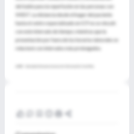
del balón para la reperfusión en las personas con
IMEST. La distancia desde el hogar del paciente
hasta el centro especializado en ICP no se vinculó
con este intervalo de tiempo; mientras que la
presentación por fuera de los horarios laborales se
relacionó con intervalos más prolongados.
♦ SIIC -
Sociedad Iberoamericana de Información Científica