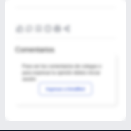
Comentarios
Para ver los comentarios de colegas o
para expresar tu opinión debes iniciar
sesión
Ingresar a IntraMed