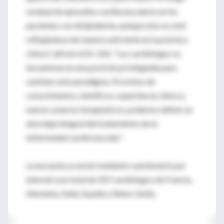
residual de episodios cardiovasculares en los
pacientes con dislipidemia, aunque esto no esté
reflejándose de manera suficiente en la práctica
clínica", afirmó el Dr. Gitt. "Los cardiólogos se
encuentran en una posición privilegiada para
cambiar este paradigma. Provistos de
conocimientos científicos, experiencia clínica y
nuevos avances terapéuticos, podemos definir un
abordaje integral del tratamiento de la
enfermedad cardiovascular".
La encuesta se envió mediante cuestionario por
internet a un total de 507 cardiólogos de Francia,
Alemania, Italia, España y Reino Unido.