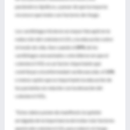
parámetros lipídicos, a pesar de que la mayoría
reconoce que todos son factores de riesgo.
Los cardiólogos hicieron un mayor hincapié en la
reducción del colesterol LDL y la educación sobre
el modo de vida. Aun cuando el
89%
de los
cardiólogos encuestados coincidieron en que el
colesterol HDL es un factor importante que
contribuye a la enfermedad cardiovascular, el
10%
o menos opinó que es importante la educación de
los pacientes en relación con la elevación del
colesterol HDL.
"Estos datos ponen de manifiesto la opinión
arraigada de la importancia de tratar más factores
aparte del colesterol LDL para reducir el riesgo