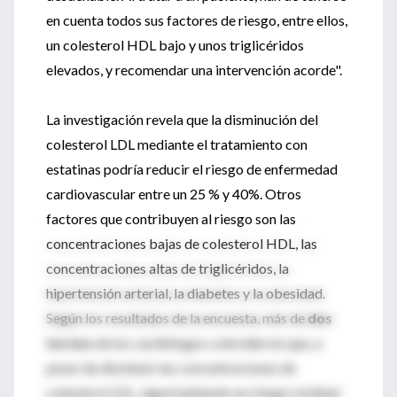
en cuenta todos sus factores de riesgo, entre ellos,
un colesterol HDL bajo y unos triglicéridos
elevados, y recomendar una intervención acorde".
La investigación revela que la disminución del
colesterol LDL mediante el tratamiento con
estatinas podría reducir el riesgo de enfermedad
cardiovascular entre un 25 % y 40%. Otros
factores que contribuyen al riesgo son las
concentraciones bajas de colesterol HDL, las
concentraciones altas de triglicéridos, la
hipertensión arterial, la diabetes y la obesidad.
Según los resultados de la encuesta, más de
dos
tercios
de los cardiólogos coinciden en que, a
pesar de disminuir las concentraciones de
colesterol LDL, sigue habiendo un riesgo residual