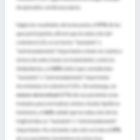
de episodios cardiovasculares.
Según los resultados de la encuesta, el
97%
de los
que participantes afirmó que la reducción del
colesterol LDL es un factor "bastante" o
"extremadamente" importante a tener en cuenta a
la hora de seleccionar un tratamiento contra la
dislipidemia, y el
84%
indicó que consideraba
"bastante" o "extremadamente" importante
incrementar el colesterol HDL. Sin embargo, en
menos de la mitad
(47%) de sus pacientes eran
tratados para normalizar ambos niveles lipídicos.
Asimismo, el
66%
señaló que la reducción de los
triglicéridos es "bastante" o "extremadamente"
importante. No obstante, tan sólo se trata al
29%
de sus pacientes basándose en estos tres