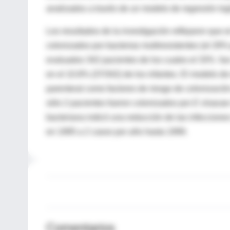
analizados a través de un modelo de regresión logís
Los resultados de la investigación reflejaron que e
colonizados por bacterias multiresistentes (el 29%
evaluados 342 pacientes de los cuales el 33% fu
en el 10.8% (37/342) de los infantes. El modelo de r
parenteral como factores de riesgo de colonizació
sólo 2 pacientes fueron colonizados por
E cloaca
bacteriana indicó una reducción de las infecciones
en 1995 a 2 casos por año hasta 1999.
Comentarios