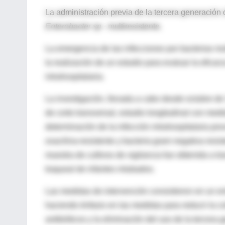
La administración previa de la tercera generación 
Enterobacter sp
- multiresistente.
La emergencia de las infecciones por bacterias mu
la realización de un estudio para evaluar la eficac
intrahospitalaria.
La investigación, llevada a cabo desde octubre de
de corte transversal, estudio longitudinal con med
determinación de la infección intrahospitalaria pro
oxacilina-resistente y bacteria gram negativa resis
muestra de cultivos de vigilancia fue obtenida a tr
traqueal de infantes intubados.
Las medidas de intervención consistieron en un en
haciendo énfasis en las medidas para reducir la co
antibióticos y la eliminación del uso de la tercera