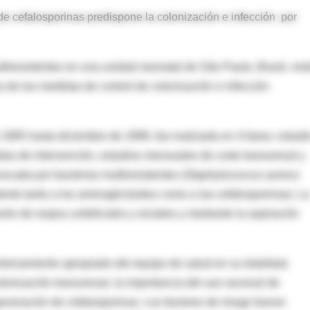
de cefalosporinas predispone la colonización e infección por
ltiresistentes en una unidad neonatal de São Paulo, Brasil, mot
ia de las medidas de control de colonización e infección
 1995 hasta diciembre de 1999, fue realizada en 4 fases: estudi
idas de intervención, estudios mensuales de corte transversal y
vocada por bacterias multiresistentes (
Staphylococcus aureus
tente tanto a los aminoglicósidos como a las cefalosporinas). La
avés de isopos umbilicales y rectales y mediante la aspiración
trenamiento apropiado del equipo de salud en su totalidad,
lonización transversal, la importancia del uso racional de
 generación de cefalosporinas. Los factores de riesgo fueron