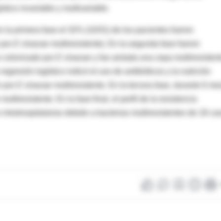
tico invariable y multivariable.
n la primera fase el 32% (10/31) de los pacientes fueron
 por
E cloacae
multiresistente). En la segunda fase fueron
e colonizado por
E cloacae
y fue aislada una cepa multiresisten
egresión logístico indicó el uso de antibióticos y la nutrición
n por
E cloacae
multiresistente. En la tercera fase, durante 6 me
e
multiresistente. En la fase final, el perfil de la resistencia
 intrahospitalarias debido a bacterias multiresistentes de 18 ca