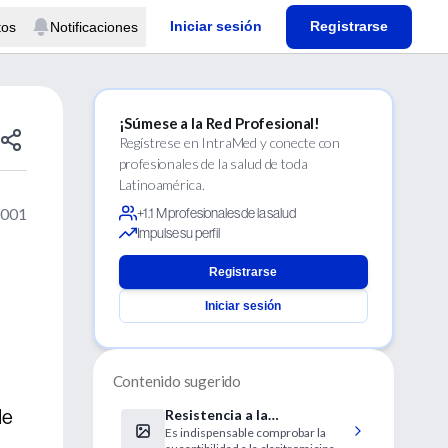
Iniciar sesión
Registrarse
tos
Notificaciones
¡Súmese a la Red Profesional!
Regístrese en IntraMed y conecte con
profesionales de la salud de toda
Latinoamérica.
2001
+1.1 M profesionales de la salud
Impulse su perfil
Registrarse
Iniciar sesión
Contenido sugerido
de
Resistencia a la
Es indispensable comprobar la
claritromicina y