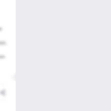
te
ses,
sos