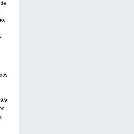
 de
a
io,
s
ados
29,9
ron
),