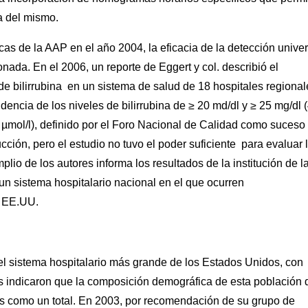
ca del mismo.
cas de la AAP en el año 2004, la eficacia de la detección univer
onada. En el 2006, un reporte de Eggert y col. describió el
 de bilirrubina en un sistema de salud de 18 hospitales regional
dencia de los niveles de bilirrubina de ≥ 20 md/dl y ≥ 25 mg/dl 
10 µmol/l), definido por el Foro Nacional de Calidad como suceso
cción, pero el estudio no tuvo el poder suficiente para evaluar 
lio de los autores informa los resultados de la institución de l
n un sistema hospitalario nacional en el que ocurren
s EE.UU.
l sistema hospitalario más grande de los Estados Unidos, con
as indicaron que la composición demográfica de esta población 
os como un total. En 2003, por recomendación de su grupo de