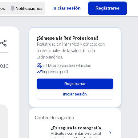
Iniciar sesión
Registrarse
tos
Notificaciones
¡Súmese a la Red Profesional!
Regístrese en IntraMed y conecte con
profesionales de la salud de toda
Latinoamérica.
2010
+1.1 M profesionales de la salud
Impulse su perfil
Registrarse
Iniciar sesión
Contenido sugerido
¿Es segura la tomografía
Artículo y comentario editorial
computada?