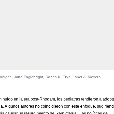
 Akhigbe, Jane Englebright, Donna K. Frye, Janet A. Meyers,
inuido en la era post-Rhogam, los pediatras tendieron a adopt
na. Algunos autores no coincidieron con este enfoque, sugirien
dría causar un resurgimiento del kernicterus. Las políticas de