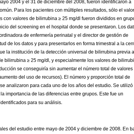
 mayo 2004 y el 31 de diciembre del 2008, fueron identificaron a
común. Para los pacientes con múltiples resultados, sólo el valo
os con valores de bilirrubina ≥ 25 mg/dl fueron divididos en grup
nicio del screening en el hospital donde se presentaron. Los da
ordinadora de enfermería perinatal y el director de gestión de
ud de los datos y para presentarlos en forma trimestral a la cent
ue la institución de la detección universal de bilirrubina previa a
de bilirrubina ≥ 25 mg/dl, y especialmente los valores de bilirrub
ducción se conseguiría sin aumentar el número total de valores
l aumento del uso de recursos). El número y proporción total de
se analizaron para cada uno de los años del estudio. Se utilizó
la importancia de las diferencias entre grupos. Este fue un
dentificados para su análisis.
tales del estudio entre mayo de 2004 y diciembre de 2008. En b