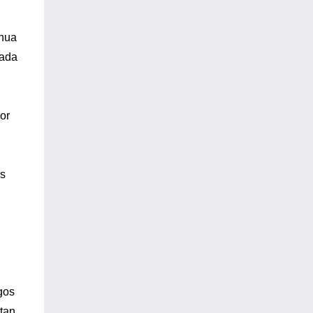
inua
cada
or
as
gos
itan