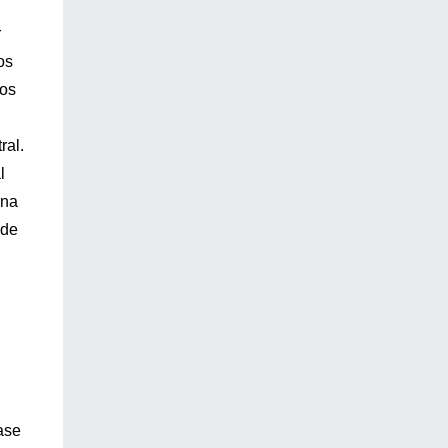
r
os
tos
ral.
l
ina
 de
ase