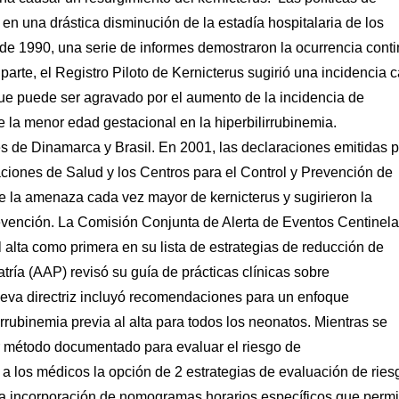
en una drástica disminución de la estadía hospitalaria de los
 de 1990, una serie de informes demostraron la ocurrencia cont
parte, el Registro Piloto de Kernicterus sugirió una incidencia 
ue puede ser agravado por el aumento de la incidencia de
 la menor edad gestacional en la hiperbilirrubinemia.
s de Dinamarca y Brasil. En 2001, las declaraciones emitidas p
ciones de Salud y los Centros para el Control y Prevención de
e la amenaza cada vez mayor de kernicterus y sugirieron la
evención. La Comisión Conjunta de Alerta de Eventos Centinel
al alta como primera en su lista de estrategias de reducción de
ría (AAP) revisó su guía de prácticas clínicas sobre
ueva directriz incluyó recomendaciones para un enfoque
irrubinemia previa al alta para todos los neonatos. Mientras se
r método documentado para evaluar el riesgo de
 a los médicos la opción de 2 estrategias de evaluación de ries
e la incorporación de nomogramas horarios específicos que perm