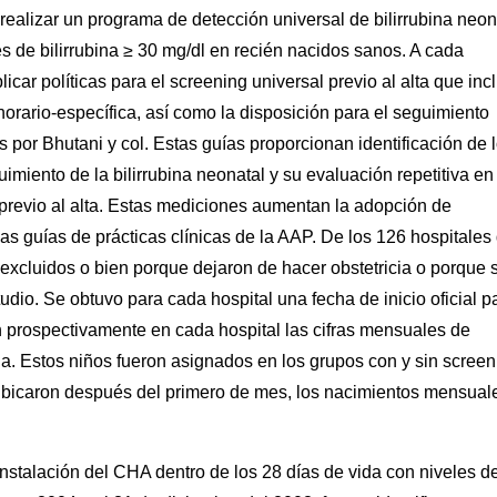
 realizar un programa de detección universal de bilirrubina neon
les de bilirrubina ≥ 30 mg/dl en recién nacidos sanos. A cada
icar políticas para el screening universal previo al alta que inc
horario-específica, así como la disposición para el seguimiento
por Bhutani y col. Estas guías proporcionan identificación de 
uimiento de la bilirrubina neonatal y su evaluación repetitiva en
a previo al alta. Estas mediciones aumentan la adopción de
as guías de prácticas clínicas de la AAP. De los 126 hospitales 
n excluidos o bien porque dejaron de hacer obstetricia o porque 
tudio. Se obtuvo para cada hospital una fecha de inicio oficial p
on prospectivamente en cada hospital las cifras mensuales de
ia. Estos niños fueron asignados en los grupos con y sin screen
e ubicaron después del primero de mes, los nacimientos mensual
stalación del CHA dentro de los 28 días de vida con niveles d