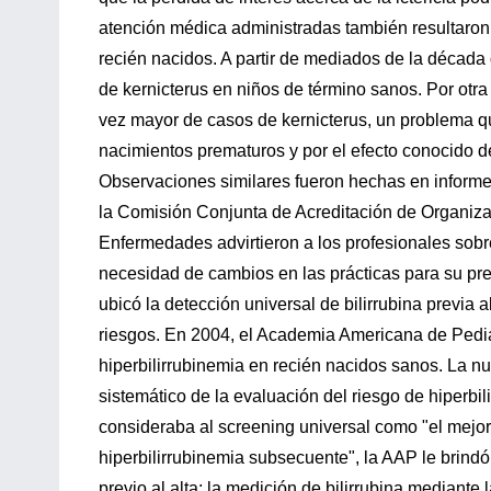
atención médica administradas también resultaron 
recién nacidos. A partir de mediados de la década
de kernicterus en niños de término sanos. Por otra 
vez mayor de casos de kernicterus, un problema q
nacimientos prematuros y por el efecto conocido de
Observaciones similares fueron hechas en informe
la Comisión Conjunta de Acreditación de Organiza
Enfermedades advirtieron a los profesionales sobr
necesidad de cambios en las prácticas para su pr
ubicó la detección universal de bilirrubina previa 
riesgos. En 2004, el Academia Americana de Pediat
hiperbilirrubinemia en recién nacidos sanos. La n
sistemático de la evaluación del riesgo de hiperbil
consideraba al screening universal como "el mejo
hiperbilirrubinemia subsecuente", la AAP le brindó
previo al alta: la medición de bilirrubina mediant