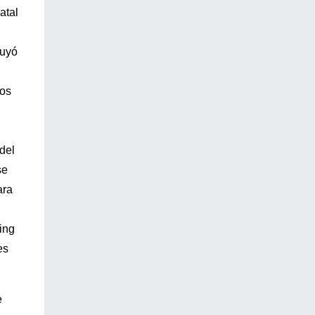
atal
luyó
los
del
se
ara
ing
es
e