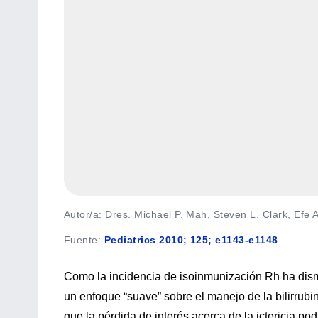
Autor/a: Dres. Michael P. Mah, Steven L. Clark, Efe
Fuente
:
Pediatrics 2010; 125; e1143-e1148
Como la incidencia de isoinmunización Rh ha dism
un enfoque “suave” sobre el manejo de la bilirrubi
que la pérdida de interés acerca de la ictericia po