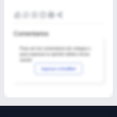
Comentarios
Para ver los comentarios de colegas o
para expresar tu opinión debes iniciar
sesión
Ingresar a IntraMed