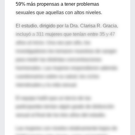
59% más propensas a tener problemas
sexuales que aquellas con altos niveles.
El estudio, dirigido por la Dra. Clarisa R. Gracia,
incluyó a 311 mujeres que tenían entre 35 y 47
años al inicio. Una vez por año, los
investigadores les tomaron muestras de sangre
para medir las distintas concentraciones
hormonales. Las mujeres respondieron además
cuestionarios sobre su salud, los ciclos
menstruales y la vida sexual.
El equipo halló que un tercio de las
participantes tenían algún grado de disfunción
sexual al final de los tres años del estudio.
Las mujeres con niveles relativamente bajos de