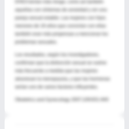
DHEA tenían más riesgo, como así también
aquellas con síntomas de ansiedad y sin una
pareja sexual estable. Las mujeres con hijos
menores de 18 años que convivían con ellas
también eran más propensas a mencionar los
problemas sexuales.
Los resultados, según los investigadores,
confirman que la disfunción sexual se vuelve
más frecuente a medida que las mujeres
atraviesan la menopausia, y que las hormonas
serían uno de varios factores influyentes.
Obstetrics and Gynecology 2007;109:831-840