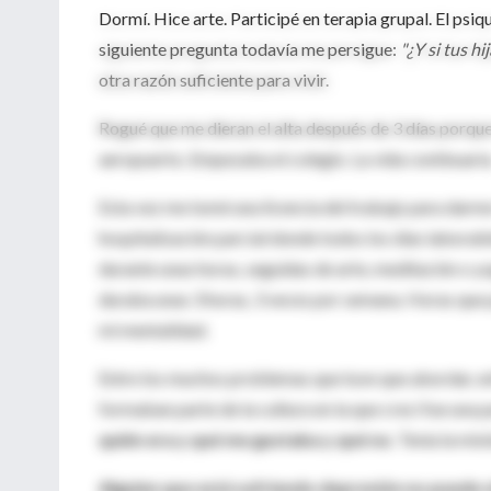
Dormí. Hice arte. Participé en terapia grupal. El psi
siguiente pregunta todavía me persigue:
"¿Y si tus hi
otra razón suficiente para vivir.
Rogué que me dieran el alta después de 3 días porque 
aeropuerto. Empezaba el colegio. La vida continuaría
Esta vez me tomé una licencia del trabajo para darme
hospitalización parcial donde todos los días laborab
durante unas horas, seguidas de arte, meditación o y
duraba unas 3 horas, 3 veces por semana. Horas qu
mi mentalidad.
Entre los muchos problemas que tuve que abordar, en
formaban parte de la cultura en la que crecí fue una 
quién era y qué me gustaba y qué no
. Tenía la mi
Alguien que está sufriendo depresión no puede si