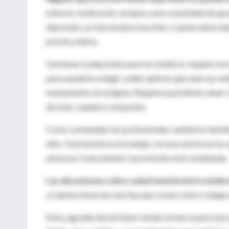
externa: medicación, terapia y una comunidad de ap
depresión, yo funcionaba muy bien. Cuando antes hab
práctica diaria.
Gestionar la depresión para los médicos requiere un 
para ayudarle a elegir cuáles quieren que sean sus ob
mutuamente sin estigma. Requiere permitirles tener c
de todo, requiere compasión.
Como comunidad, los profesionales sanitarios tambi
ellos. Si presentarse al trabajo con una sonrisa en la 
entonces, francamente, la profesión está condenada.
Las discusiones sobre salud mental entre médic
¿Cuántas historias más hay que contar sobre colegas
Estoy agradecida de haber tenido la fuerza para busca