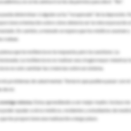
académica, no se les anima ni se les da permiso para decir
"No"
.
e pueda determinar si alguien se ha "recuperado" de la depresión. 
oporcione orientación sobre cómo debería ser la reincorporación a
masiado. En cambio, a menudo se espera que los médicos asuman y
es rodean.
iensa que la resiliencia es la respuesta, pero la cuestiono. La
lesionada. La resiliencia no es realizar una cirugía mayor mientras t
ia no es solo cambiar las creencias sobre un sistema.
mis problemas de salud mental. Temía lo que pudiera pasar con mi
n de mí.
 conmigo misma
. Estoy aprendiendo a ser mejor madre. Incluso me
ra poder ayudar a otros médicos, residentes y estudiantes de medic
 que les proporcione una realización a largo plazo.