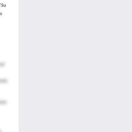
.
Su
ía
ual
ando
 que
a