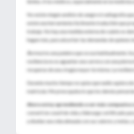
límites. A los médicos, especialmente en la medicina 
No existe ningún análisis de sangre ni radiografía qu
existe una herramienta fácilmente traducible que pr
trabajo. No hay una medida externa de cuánto es de
hagan más, para absorber las demandas de quienes l
Burnout
es una palabra que se usa habitualmente. Se p
resiliencia no es aguantar una carrera con una pierna 
recuperas de una cirugía mayor tú misma. La resilienc
Durante mucho tiempo no quise que nadie supiera de 
matrícula. Me preocupaba lo que los demás pensaría
Ahora estoy aprendiendo a ser más compasiva
convertí en
coach
de vida y liderazgo certificado pa
a diseñar una vida alineada con sus valores y metas, y