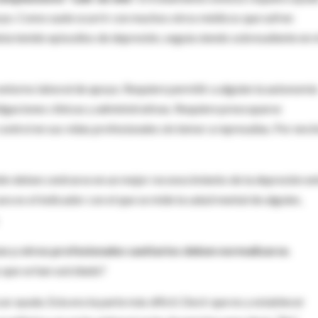
oyo. Como suele ocurrir con muchos otros médicos que sufren
ía tenido episodios de depresión, seguía siendo sobresaliente en 
entorno laboral de apoyo. Requiere permitir a alguien la autonomía
ligaciones clínicas y administrativas. Requiere preocuparse
ontrol en sus vidas profesionales sin temor a represalias. Por enc
én deben centrarse en un mejor reconocimiento de la depresión en
cara es el indicador con el que se mide la salud mental de alguien,
os y otros profesionales sanitarios deben normalizarse
.
 que se han suicidado?
r ayuda. Esta era la parte más difícil. Decir que no y establecer