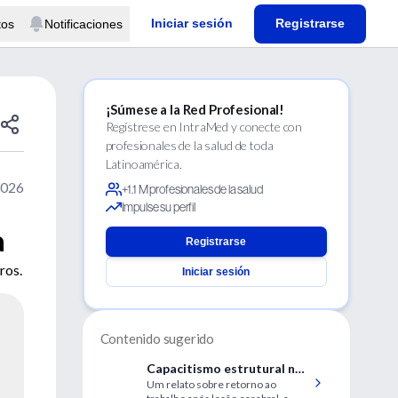
Iniciar sesión
Registrarse
tos
Notificaciones
¡Súmese a la Red Profesional!
Regístrese en IntraMed y conecte con
profesionales de la salud de toda
Latinoamérica.
2026
+1.1 M profesionales de la salud
Impulse su perfil
a
Registrarse
ros.
Iniciar sesión
Contenido sugerido
Capacitismo estrutural na
Um relato sobre retorno ao
medicina