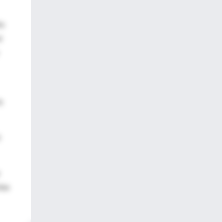
No
l
e
ina