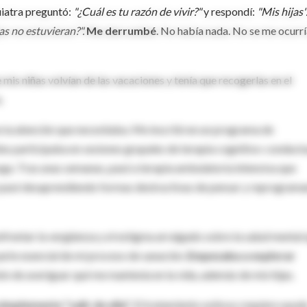
quiatra preguntó:
"¿Cuál es tu razón de vivir?"
y respondí:
"Mis hijas"
jas no estuvieran?".
Me derrumbé
. No había nada. No se me ocurr
mis niñas volvían de las vacaciones y tenía que recogerlas en el
.
 la atención que necesitaba. Me inscribí en un programa de
les participaba en sesiones grupales de terapia cognitivo-conduct
oga. Tras unas semanas, pasé a terapia ambulatoria intensiva que
e pasé desaprendiendo formas destructivas de pensar y reprogram
frentar la vergüenza y el estigma arraigado sobre la salud mental
parte esencial de mi proceso de sanación.
Empezaba a explorar
sión de averiguar qué me mantenía en la vida, además de mis hijas.
mplemente "salir de ella".
El tratamiento exitoso requiere ayud