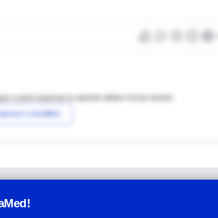
as o para expresar tu opinión debes iniciar sesión
ngresar a IntraMed
raMed!