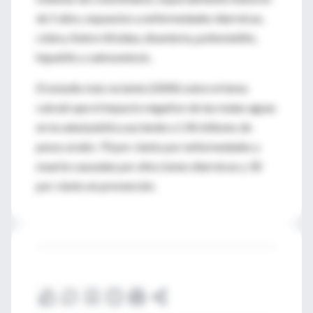
de 5 años, expuestos a enfermedades diarreicas,
cólera, fiebre tifoidea, disentería, poliomielitis,
hepatitis y salmonelosis.
El estudio más reciente (2004) sobre el tema
calculó que el impacto negativo de las malas aguas
en la salud pública asciende a 1,96 billones de
pesos al año: 70 por ciento por enfermedades y
muerte causadas por afecciones diarreicas y 30
por ciento en prevención.