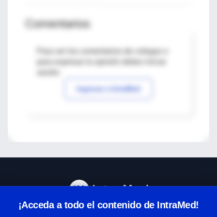
Comentarios
Para ver los comentarios de colegas o
para expresar tu opinión debes iniciar
sesión
Ingresar a IntraMed
¡Acceda a todo el contenido de IntraMed!
Centro de Ayuda