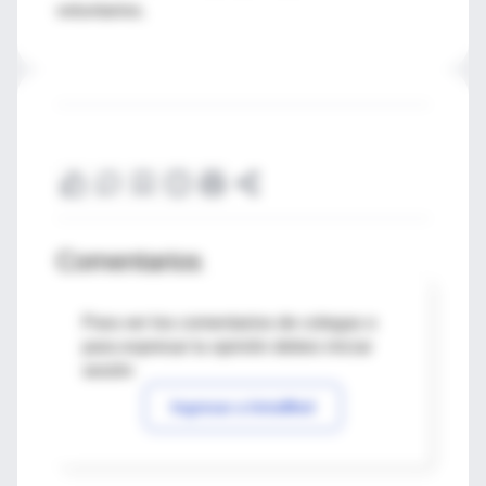
voluntarios.
Comentarios
Para ver los comentarios de colegas o
para expresar tu opinión debes iniciar
sesión
Ingresar a IntraMed