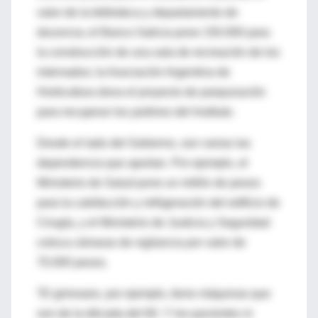
valor de la biblioteca y departamento de
docencia; el Banco Galicia pone 150.000 para
la construcción de una sala de recreación de los
internados; la Asociación Argentina de
Horticultura dona el proyecto de parquización
para recuperar los jardines del Instituto.
Desde el lado del Gobierno, son varias las
dependencia que aportan. Por ejemplo, el
Ministerio de Salud pone un millón de pesos
para la calefacción y refrigeración del edificio de
Cirugía, y el Ministerio de Justicia y Seguridad
coloca cámaras de vigilancia por valor de
70.000 pesos.
“El gimnasio, por ejemplo, tiene máquinas que
son de la década del 60. Y los pacientes ni