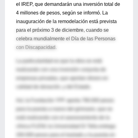
el IREP, que demandarán una inversión total de
4 millones de pesos, según se informó. La
inauguración de la remodelación está prevista
para el próximo 3 de diciembre, cuando se
celebra mundialmente el Día de las Personas
con Discapacidad.
La particularidad es que la obra se está
realizando con una inversión conjunta de
empresas privadas, que aportan dinero en
calidad de donación, y del Estado.
Así, la Fundación YPF aporta 790.000 pesos
para la puesta a nuevo del gimnasio, que se
está realizando con el asesoramiento de la
clínica FLENI; la Universidad Di Tella entrega
200.000 pesos para el traslado y la puesta en