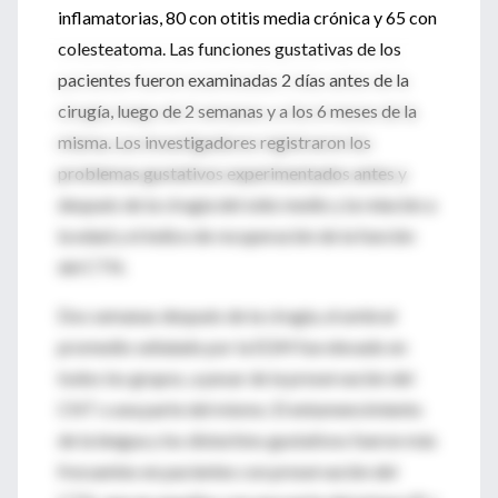
inflamatorias, 80 con otitis media crónica y 65 con
colesteatoma. Las funciones gustativas de los
pacientes fueron examinadas 2 días antes de la
cirugía, luego de 2 semanas y a los 6 meses de la
misma. Los investigadores registraron los
problemas gustativos experimentados antes y
después de la cirugía del oído medio y la relación a
la edad y el índice de recuperación de la función
del CTN.
Dos semanas después de la cirugía, el umbral
promedio señalado por la EGM fue elevado en
todos los grupos, a pesar de la preservación del
CNT o una parte del mismo. El entumencimiento
de la lengua y los disturbios gustativos fueron más
frecuentes en pacientes con preservación del