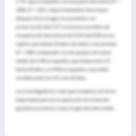
CTN que en aquellos con una parte del mismo (P =
.008 y P = .001, respectivamente). Seis meses
después de la cirugía, los pacientes con
preservación del CNT mostraron un índice de
recuperación del umbral de EGM del 83% en los
sujetos que tenían 20 años de edad o más jóvenes
(P = .008 comparado con dos grupos de mayor
edad), del 53% en aquellos que tenían entre 21
hasta 40 años y el 44% en aquellos cuya edad
oscilaba entre los 41 y los 60 años.
Los investigadores creen que la edad es un factor
importante para la recuperación de la función
gustativa posterior a una cirugía del oído medio.