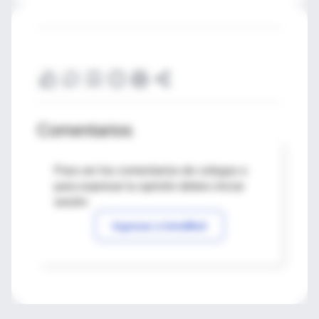
Comentarios
Para ver los comentarios de colegas o
para expresar tu opinión debes iniciar
sesión
Ingresar a IntraMed