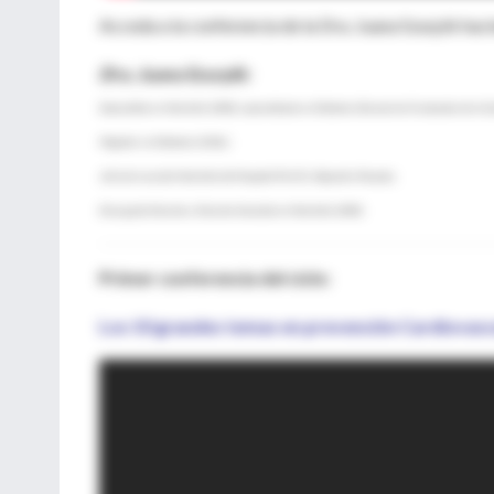
Acceda a la conferencia de la Dra. Juana Szurpik ha
Dra. Juana Szurpik:
Especialista en Nutrición (UBA), especializada en Diabetes (Escuela de Graduados de la S
Magister en Diabetes (USAL).
Jefa de la sección Nutrición del Hospital Prof. Dr. Alejandro Posadas.
Encargada Docente y Docente Asociada en Nutrición (UBA).
Primer conferencia del ciclo:
Los 10 grandes temas en prevención Cardiovasc