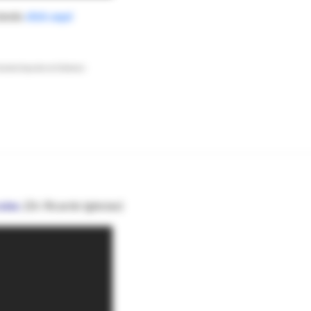
ciendo
click aquí
ociedad Argentina de Diabetes).
ular,
(Dr. Ricardo Iglesias)