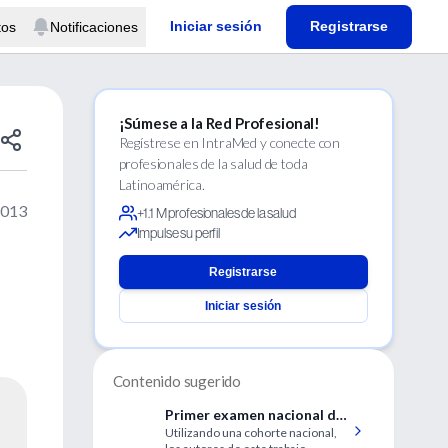
Iniciar sesión
Registrarse
tos
Notificaciones
¡Súmese a la Red Profesional!
Regístrese en IntraMed y conecte con
profesionales de la salud de toda
Latinoamérica.
2013
+1.1 M profesionales de la salud
Impulse su perfil
Registrarse
Iniciar sesión
Contenido sugerido
Primer examen nacional de
Utilizando una cohorte nacional,
resultados y tendencias en