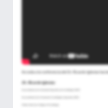
Acceda a la conferencia del Dr. Ricardo Iglesias hac
Dr. Ricardo Iglesias:
Ex presidente de la Sociedad Argentina de Cardiología (SAC).
Ex presidente de la Fundación Cardiológica Argentina (FAC).
Fellow American College of Cardiology.