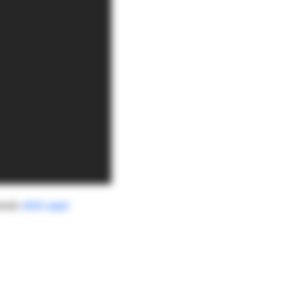
iendo
click aquí