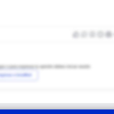
as o para expresar tu opinión debes iniciar sesión
ngresar a IntraMed