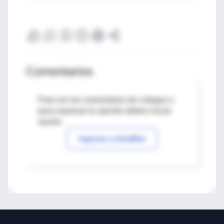
Comentarios
Para ver los comentarios de colegas o
para expresar tu opinión debes iniciar
sesión
Ingresar a IntraMed