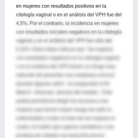
en mujeres con resultados positivos en la
citología vaginal o en el análisis del VPH fue del
4,5%. Por el contrario, la incidencia en mujeres
con resultados iniciales negativos en la citología
vaginal y en el análisis del VPH fue sólo del
0,16%. Estos datos indican que "las mujeres
con resultados negativos en la citología vaginal
o en el análisis del VPH tienen un riesgo muy
reducido de presentar una neoplasia cervical
durante algunos años", ha asegurado el Dr.
Mark E. Sherman, director del estudio. "Esto
podría permitirnos dirigir los recursos a las
mujeres que tienen mayor riesgo de sufrir la
enfermedad y evitar al resto de las mujeres el
coste y el estrés que supone someterse a las
pruebas de cribado con tanta frecuencia".