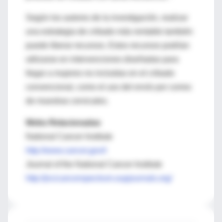
Según los autores de la investigación, realizar
una estrategia de cribado más rentable también
puede liberar recursos. Estos recursos podrían
utilizarse en intervenciones diseñadas para
llegar a mujeres no incluidas en el cribado
convencional, como el uso del envío por correo
de muestras cervicales.
Webs Relacionadas
National Cancer Institute
http://www.cancer.gov/t
Journal of the National Cancer Institute
http://jncicancerspectrum.oupjournals.org/