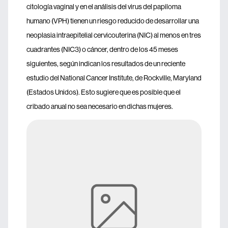
citología vaginal y en el análisis del virus del papiloma
humano (VPH) tienen un riesgo reducido de desarrollar una
neoplasia intraepitelial cervicouterina (NIC) al menos en tres
cuadrantes (NIC3) o cáncer, dentro de los 45 meses
siguientes, según indican los resultados de un reciente
estudio del National Cancer Institute, de Rockville, Maryland
(Estados Unidos). Esto sugiere que es posible que el
cribado anual no sea necesario en dichas mujeres.