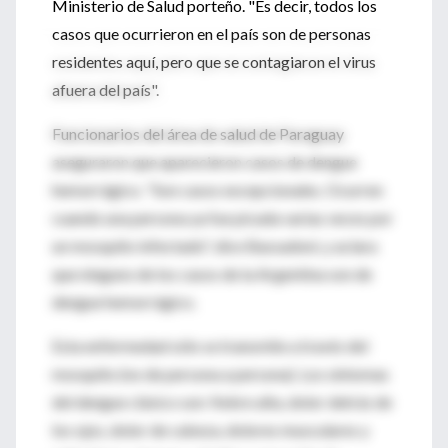
Ministerio de Salud porteño. "Es decir, todos los
casos que ocurrieron en el país son de personas
residentes aquí, pero que se contagiaron el virus
afuera del país".
Funcionarios del área de salud de Paraguay
aseguraron que aparecieron casos de dengue
hemorrágico. "Son casos excepcionales. Ocurren
cuando una persona ya fue picada varias veces por
un mosquito infectado", dice Bassadoni, y aclara
que ninguno de los casos de la Argentina son de
dengue hemorrágico.
Esta enfermedad sólo se transmite a través del
mosquito (no de persona a persona). Los síntomas
del dengue clásico son: fiebre alta, dolor detrás de
los ojos, dolor de cabeza, dolores musculares y