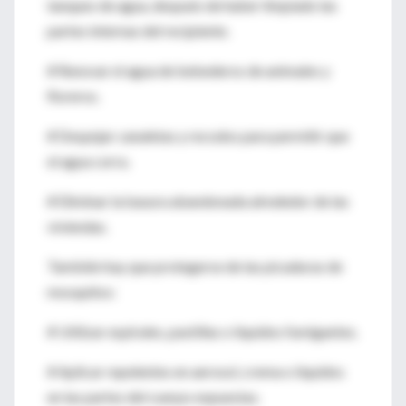
tanques de agua, después de haber limpiado las
partes internas del recipiente.
# Renovar el agua de bebederos de animales y
floreros.
# Despejar canaletas y recodos para permitir que
el agua corra.
# Eliminar la basura abandonada alrededor de las
viviendas.
También hay que protegerse de las picaduras de
mosquitos:
# Utilizar espirales, pastillas o líquidos fumigantes.
# Aplicar repelentes en aerosol, crema o líquidos
en las partes del cuerpo expuestas.