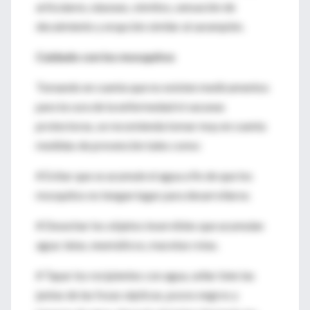
articulares, náuseas, vómitos, sensación de
decaimiento y erupción similar al sarampión.
Cuidado con los mosquitos
Tomando en cuenta que no existen medicamentos
para la cura de la enfermedad ni vacunas
protectoras, se recomienda tomar muy en cuenta
medidas de prevención tales como:
# Evitar que se acumule el agua a fin de que los
mosquitos no tengan lugar para desarrollarse.
# Desechar los objetos inservibles que acumulan
agua: latas, neumáticos, macetas rotas.
# Tapar los recipientes con agua, sellar bien las
juntas de las fosas sépticas, pozos negros y