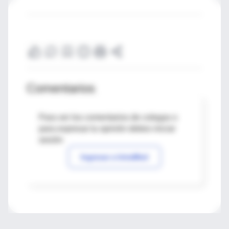
Comentarios
Para ver los comentarios de colegas o
para expresar tu opinión debes iniciar
sesión
Ingresar a IntraMed