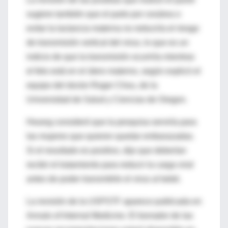
sugiere también que el parto por cesárea o
evitar la lactancia materna no reduciría el riesgo
de transmisión vertical del virus, lo que es un
indicio de que la transmisión ocurriría mientras
el feto está en el útero materno, según explicó el
equipo del doctor Roger Chou, de la
Universidad de Salud y Ciencias de Oregon.
Hwang consideró que la pesquisa serviría para
las mujeres que quieren quedar embarazadas.
Si el resultado es positivo, dijo que deberían
recibir el tratamiento para reducir la carga viral
antes de poder transmitirle el virus al bebé.
La revisión de la USPSTF aparece publicada en
Annals of Internal Medicine. El borrador de las