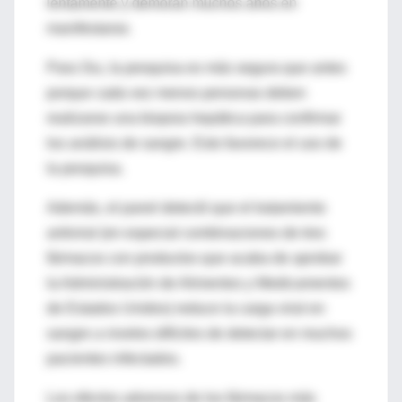
lentamente y demoran muchos años en
manifestarse.
Para Siu, la pesquisa es más segura que antes
porque cada vez menos personas deben
realizarse una biopsia hepática para confirmar
los análisis de sangre. Esto favorece el uso de
la pesquisa.
Además, el panel detectó que el tratamiento
antiviral (en especial combinaciones de tres
fármacos con productos que acaba de aprobar
la Administración de Alimentos y Medicamentos
de Estados Unidos) reduce la carga viral en
sangre a niveles difíciles de detectar en muchos
pacientes infectados.
Los efectos adversos de los fármacos más