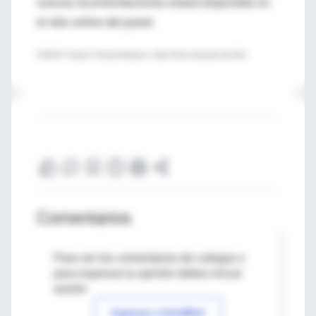
nuevas recomendaciones estará disponible en
el sitio online del panel.
FUENTE: Annals of Internal Medicine, online 26 de noviembre del 2012.
Comentarios
Para ver los comentarios de colegas o
para expresar tu opinión debes iniciar
sesión
Ingresar a IntraMed