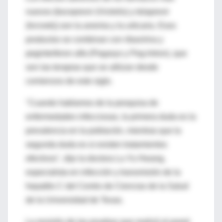
nuevos (boceprevir (Victrelis) y telaprevir
(Incivek)) son la anemia y la urticaria. Esos
productos se combinan con ribavirina y
peginterferon alfa (Pegasys y Peg-Intron), que
son las terapias que se utilizan desde
comienzos de este siglo.
"Cuando hablamos de la pesquisa de
enfermedades infecciosas, la primera duda es la
prevalencia en la población, mientras que la
segunda duda es si existen tratamientos
efectivos", dijo la doctora Lu-Yu Hwang,
especialista en infección y transmisión de la
hepatitis C del Centro de Ciencias de la Salud
de la Universidad de Texas.
La revisión de las pruebas que realizó el panel