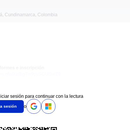
á, Cundinamarca, Colombia
formes e inscripción
forms.gle/Xe9igTw9yySGUSwZ9
niciar sesión para continuar con la lectura
o
ia sesión