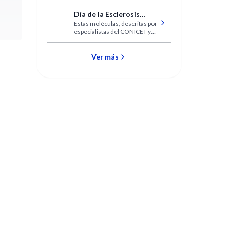
a Hispanoamérica
Día de la Esclerosis
Estas moléculas, descritas por
Múltiple: identifican
especialistas del CONICET y
proteínas implicadas en
colegas, podrían facilitar el
las formas más
hallazgo de biomarcadores y
discapacitantes
nuevos blancos terapéuticos.
Ver más