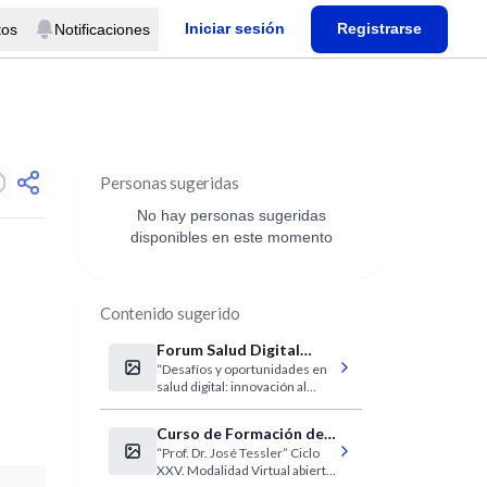
Iniciar sesión
Registrarse
tos
Notificaciones
Personas sugeridas
No hay personas sugeridas
disponibles en este momento
Contenido sugerido
Forum Salud Digital
“Desafíos y oportunidades en
Latinoamérica
salud digital: innovación al
servicio del paciente”
Curso de Formación de
“Prof. Dr. José Tessler” Ciclo
investigadores clínicos
XXV. Modalidad Virtual abierto