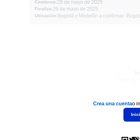
Comienza:
28 de mayo de 2025
Finaliza:
28 de mayo de 2025
Ubicación:
Bogotá y Medellín a confirmar
-
Bogot
In
https://
Crea una cuenta
o i
Inic