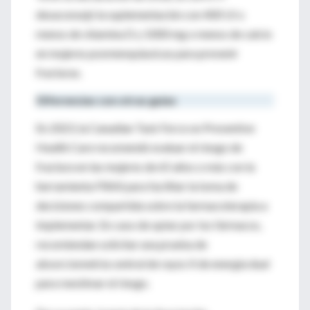
desaconsejó la suplementación con 400 UI o
menos de vitamina D y 1000 mg o menos de calcio
en mujeres posmenopáusicas para prevenir
fracturas.
Diferencias con otras guías
En 2023, la Canadian Task Force on Preventive
Health Care recomendó evaluar el riesgo de
fractura en las mujeres de 65 años o más con la
herramienta FRAX para facilitar la toma de
decisiones compartida sobre la farmacoterapia a
implementar. En caso de optar por los fármacos,
recomiendan solicitar una prueba de
absorciometría central de rayos X de energía dual
para reestimar el riesgo.