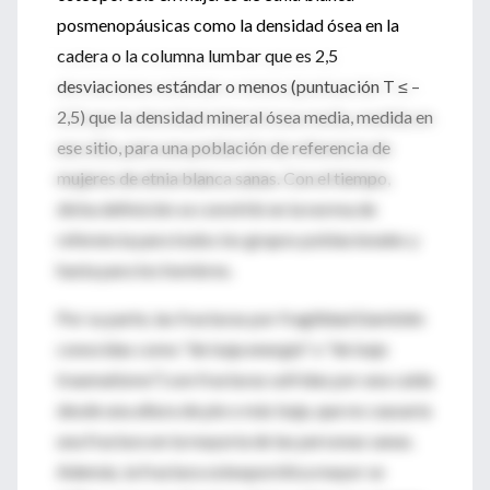
posmenopáusicas como la densidad ósea en la
cadera o la columna lumbar que es 2,5
desviaciones estándar o menos (puntuación T ≤ –
2,5) que la densidad mineral ósea media, medida en
ese sitio, para una población de referencia de
mujeres de etnia blanca sanas. Con el tiempo,
dicha definición se convirtió en la norma de
referencia para todos los grupos poblacionales y
hasta para los hombres.
Por su parte, las fracturas por fragilidad (también
conocidas como "de baja energía" o "de bajo
traumatismo") son fracturas sufridas por una caída
desde una altura de pie o más baja, que no causaría
una fractura en la mayoría de las personas sanas.
Además, la fractura osteoporótica mayor se