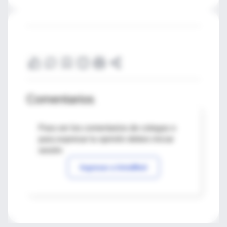
Comentarios
Para ver los comentarios de colegas o
para expresar tu opinión debes iniciar
sesión
Ingresar a IntraMed