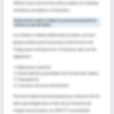
define como una fractura de la cadera, la columna
vertebral, la muñeca o el hombro.
Aclaración sobre mujeres posmenopáusicas
menores de 65 años
Los médicos deben determinar primero, en este
grupo poblacional, la presencia de factores de
riesgo para osteoporosis y fracturas, que son los
siguientes:
Bajo peso corporal.
Antecedentes parentales de fractura de cadera.
Tabaquismo.
Consumo excesivo de alcohol.
Para las mujeres posmenopáusicas menores de 65
años que tengan uno o más de los factores de
riesgo mencionados, la USPSTF recomienda