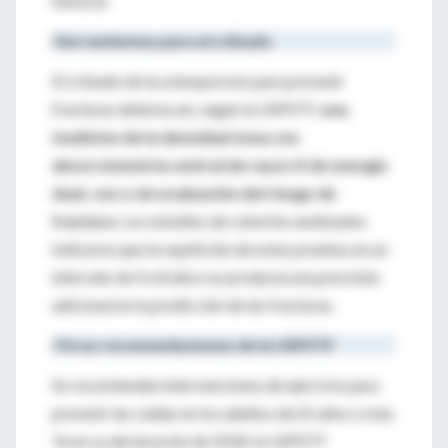
femoral.
Herramientas para el cribado
El cribado de la osteoporosis para prevenir
fracturas debería ser, según la USPSTF,
una
medicion de la densidad ósea con
absorciometría central de rayos X de energía
dual, con o sin evaluación del riesgo de
fractura.
Los estudios de cohortes analizados
indicaron que la repetición de estas pruebas en un
intervalo de 4 a 8 años no producía una precisión
adicional en la predicción de las fracturas.
Otras recomendaciones de la USPSTF
Se recomiendan intervenciones de ejercicio para
prevenir las caídas en los adultos de 65 años o más.
Ya en su declaración de 2018, la USPSTF