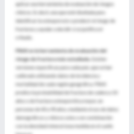
aplicar una herramienta de evaluación de riesgos
clínicos. Es decir, una que esté diseñada para
identificar la osteoporosis o predecir el riesgo de
fracturas y ayudar a decidir si se justifica el
cribado.
FRAX es la herramienta de evaluación del
riesgo de fractura más estudiada.
Existen
versiones específicas para cada país, que se han
calibrado utilizando datos de incidencia y
mortalidad de cada región geográfica. FRAX
predice la probabilidad de fractura de cadera a 10
años o de fractura osteoporótica mayor, en
personas de 40 a 90 años, mediante el uso de datos
demográficos y clínicos solos o en combinación
con la densidad mineral ósea medida en el cuello