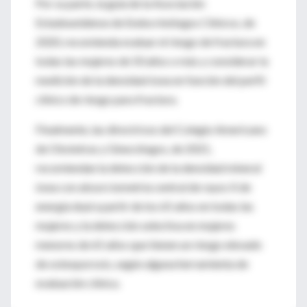
Por su parte, la guía de la Asociación
Estadounidense de Endocrinólogos Clínicos, de
2020, recomienda evaluar el riesgo de fractura en
todas las mujeres de 50 años o más y considerar la
medición de la densidad ósea en función del perfil
clínico de riesgo para fractura.
Finalmente, las directrices del Colegio Americano
de Obstetras y Ginecólogos, de 2021,
recomiendan la detección de la densidad mineral
ósea con absorciometría central de rayos X de
energía dual a partir de los 65 años en todas las
mujeres y la detección selectiva en mujeres
menores de 65 años que tienen un riesgo elevado
de osteoporosis, según alguna herramienta de
evaluación clínica.