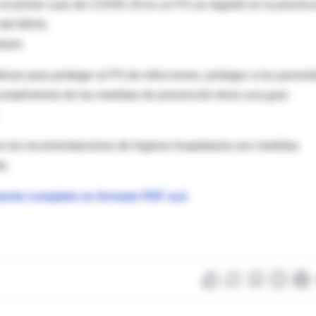
 el primer caso de COVID-19 en un PS se registró en la provinc
o del MSAL
iario
izan para proteger al PS de infecciones, proteger a los pacient
incumplimiento de las medidas de prevención tiene una gran
o las recomendaciones de higiene hospitalaria son medidas
l.
ento completo en formato PDF acá