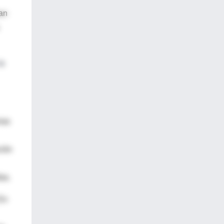
dan
la
ias
ción
as.
 En