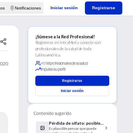
Iniciar sesión
Registrarse
tos
Notificaciones
¡Súmese a la Red Profesional!
Regístrese en IntraMed y conecte con
profesionales de la salud de toda
Latinoamérica.
2020
+1.1 M profesionales de la salud
Impulse su perfil
Registrarse
Iniciar sesión
Contenido sugerido
Pérdida de olfato: posible
Es plausible pensar que puede
síntoma precoz de