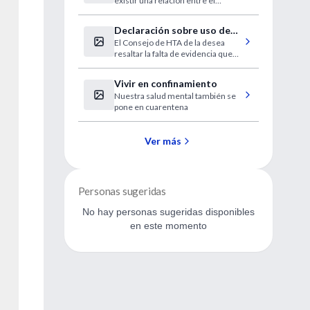
existir una relación entre el
infección por CoVID-19
creciente número de reportes de
pérdida de olfato y la actual
Declaración sobre uso de
pandemia por CoVID-19.
El Consejo de HTA de la desea
IECA y ARAII durante la
resaltar la falta de evidencia que
pandemia COVID 19
respalde el efecto nocivo de ACE-I
y ARB en el contexto del brote
Vivir en confinamiento
pandémico de COVID-19
Nuestra salud mental también se
pone en cuarentena
Ver más
Personas sugeridas
No hay personas sugeridas disponibles
en este momento