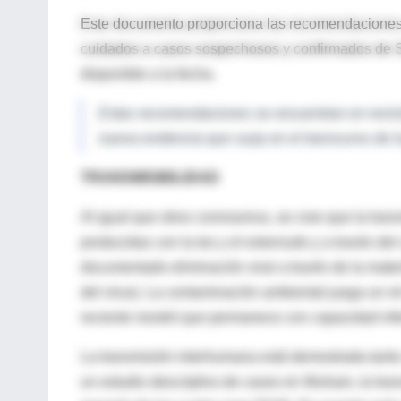
Este documento proporciona las recomendaciones 
cuidados a casos sospechosos y confirmados de 
disponible a la fecha.
Estas recomendaciones se encuentran en revisi
nueva evidencia que surja en el transcurso de 
TRANSMISIBILIDAD
Al igual que otros coronavirus, se cree que la tr
producidas con la tos y el estornudo y a través de
documentado eliminación viral a través de la mate
del virus). La contaminación ambiental juega un r
reciente mostró que permanece con capacidad infec
La transmisión interhumana está demostrada tanto 
un estudio descriptivo de casos en Wuham, la tran