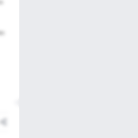
ia
es