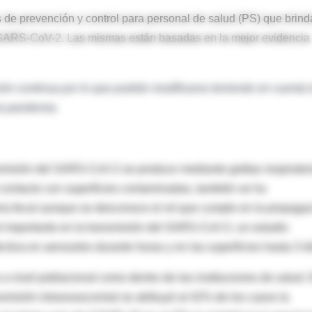
de prevención y control para personal de salud (PS) que brin
SARS-CoV-2. Las mismas están basadas en la mejor evidencia
ón continua por lo que podrán modificarse teniendo en cuenta 
la pandemia.
ansmisión del SARS-CoV-2 se produce mediante gotitas respirator
l contacto con superficies contaminadas, también se ha
ria fecal aunque se desconoce el rol que cumple en la propaga
ol importante en la transmisión del SARS-CoV-2, un estudio
tiva en aerosoles durante horas y en las superficies hasta 3 dí
a nivel poblacional como dentro de las instituciones de salud.
smisión intranosocomial se atribuyó al 42% de los casos la