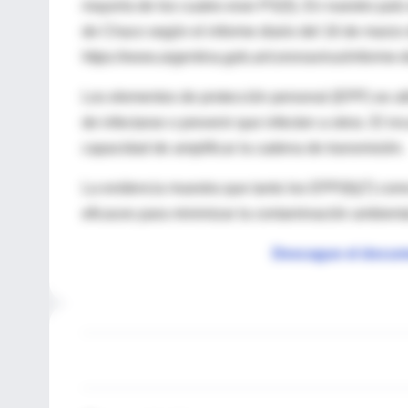
mayoría de los cuales eran PS(5). En nuestro país
de Chaco según el informe diario del 16 de marz
https://www.argentina.gob.ar/coronavirus/informe-d
Los elementos de protección personal (EPP) se util
de infectarse o prevenir que infecten a otros. El 
capacidad de amplificar la cadena de transmisión.
La evidencia muestra que tanto los EPP(6)(7) com
eficaces para minimizar la contaminación ambienta
Descague el docum