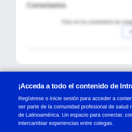
Comentarios
Para ver los comentarios de coleg
I
¡Acceda a todo el contenido de Int
Regístrese o inicie sesión para acceder a conten
ser parte de la comunidad profesional de salud 
Centro de Ayuda
de Latinoamérica. Un espacio para conectar, co
Términos y condiciones
| Políticas de privacidad
| Todos
intercambiar experiencias entre colegas.