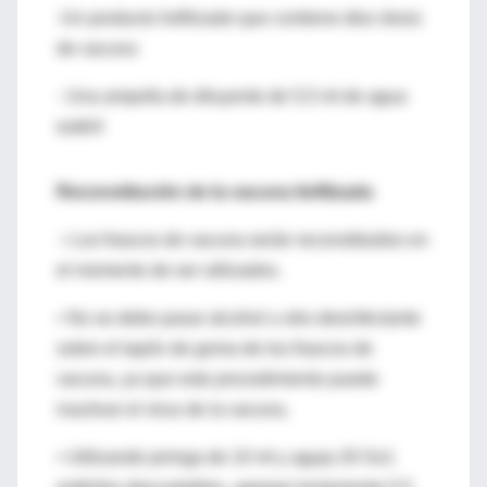
-Un producto liofilizado que contiene diez dosis
de vacuna
- Una ampolla de diluyente de 5,5 ml de agua
estéril
Reconstitución de la vacuna liofilizada
• Los frascos de vacuna serán reconstituidos en
el momento de ser utilizados.
• No se debe pasar alcohol u otro desinfectante
sobre el tapón de goma de los frascos de
vacuna, ya que este procedimiento puede
inactivar el virus de la vacuna.
• Utilizando jeringa de 10 ml y aguja 20 Gx1