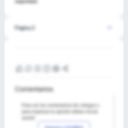
seguridad.
Página 2
Comentarios
Para ver los comentarios de colegas o
para expresar tu opinión debes iniciar
sesión
Ingresar a IntraMed