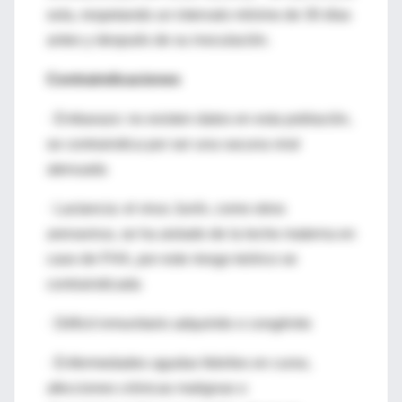
sola, respetando un intervalo mínimo de 30 días
antes y después de su inoculación.
Contraindicaciones
· Embarazo: no existen datos en esta población,
se contraindica por ser una vacuna viral
atenuada
· Lactancia: el virus Junín, como otros
arenavirus, se ha aislado de la leche materna en
caso de FHA, por este riesgo teórico se
contraindicada
· Déficit inmunitario adquirido o congénito
· Enfermedades agudas febriles en curso,
afecciones crónicas malignas o