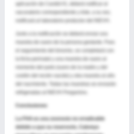
aplicación de Candid #1, deberá notificar al
vacunatorio correspondiente y éste, a su vez,
notificará al laboratorio productor del INEVH.
Junto a la notificación se deberá enviar una
muestra de suero de la persona gestante. Para
el seguimiento del binomio, se completará con
la ficha perinatal y una muestra de suero al
momento del parto (suero de la madre y del
cordón del recién nacido) y otra muestra al año
del nacimiento. Todas las muestras se enviarán
refrigeradas al INEVH Pergamino.
Conclusiones
La FHA es una zoonosis no erradicable
debido a que su reservorio, Calomys