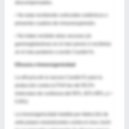
descompensados.
• No estar recibiendo corticoides sistémicos o
presentar cuadros de inmunosupresión.
• No haber recibido otras vacunas y/o
gammaglobulinas en el mes previo ni recibirlas
en el mes posterior a recibir Candid #1.
Eficacia e Inmunogenicidad
La eficacia de la vacuna Candid #1 para la
protección contra la FHA fue del 95,5%
(intervalos de confianza del 95%, 82%-99%, p <
0.001)
La inmunogenicidad medida por detección de
anticuerpos neutralizantes contra el virus Junín