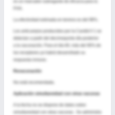
es un marcador subrogante de eficacia para la
FHA.
La efectividad estimada en terreno es del 98%.
Los anticuerpos producidos por la Candid # 1 se
detectan a partir del decimoquinto día posterior
a la vacunación. Para el día 60, más del 90% de
los receptores ya habrá desarrollado su
respuesta inmune.
Revacunación
No está recomendada.
Aplicación simultaneidad con otras vacunas
A la fecha no se dispone de datos sobre
simultaneidad con otras vacunas . Se administra