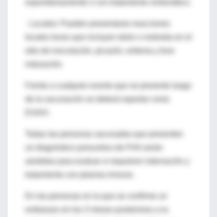
espontáneamente o con tratamiento sintomático.
· Locales: Pueden presentarse reacciones
locales leves que incluyen dolor o molestia en el
sitio de inoculación, picazón, eritema y leve
induración.
Frente a cualquier evento que se presente luego
de la vacunación se deberá reportar como
ESAVI.
Todas las personas vacunadas que presenten
un diagnóstico presuntivo de FHA serán
asistidas para evaluar si requieren internación y
tratamiento con plasma inmune.
En las personas en la que se confirme un
embarazo en los 3 meses posteriores a la