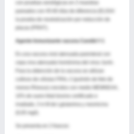
con pruebas serológicas en 2 muestras
pareados con 45-60 días de diferencia (ELISA/
la prueba de neutralización por reducción de
placas (PRNT).
Agente Inmunizante vacuna Candid # 1
Es una vacuna viral atenuada parenteral con
cepa viva atenuada homónima del virus Junín.
Para la obtención de la vacuna se utilizan
cultivos de células FRhL-2 (pulmón de feto de
monos Rhesus) crecidos con medio MEMNEAA,
10% de suero fetal bovino certificado e
irradiado, 3 m M de Lglutamina y neomicina
(0,05 mg/l).
Se presenta en 2 frascos: