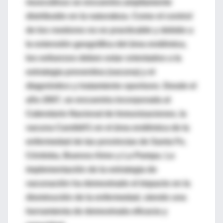
musculinus se encuentra ampliamente
distribuido en la naturaleza. Como el control
de los roedores no es practicable y debido a
la extensión geográfica del área endémica,
los esfuerzos deben estar orientados a la
estrategia preventiva (vacuna) y el
diagnóstico y tratamiento oportuno. Desde el
año 2007, se encuentra incorporada al
Calendario Nacional de Inmunizaciones, la
vacuna Candid#1 en el área endémica de la
enfermedad de las provincias de Santa Fe,
Córdoba, Buenos Aires y La Pampa. La
implementación de la estrategia de
vacunación ha demostrado el impacto en la
disminución de la enfermedad, siendo una
herramienta de demostrada eficacia y