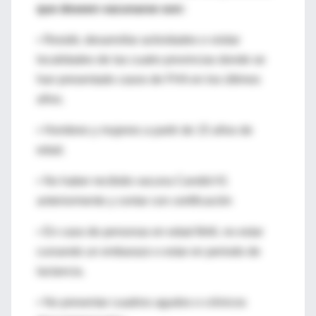
que deseen vacunarse son:
• Residir, desarrollar actividades o visitar
localidades de las cuatro provincias donde se
han presentado casos de FHA en los últimos
años.
• Hombres y mujeres a partir de 15 años de
edad.
• No haber recibido vacuna Candid #1
anteriormente y contar con certificación
• En caso de personas en edad fértil, no estar
cursando un embarazo o estar en periodo de
lactancia.
• No presentar cuadros agudos o crónicos