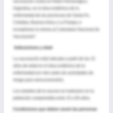
vacunación contra la Fiebre Hemorrágica
Argentina, en el área endémica de la
enfermedad de las provincias de Santa Fe,
Córdoba, Buenos Aires y La Pampa; e
incorpórese la misma al Calendario Nacional de
Vacunación”.
Indicaciones y edad
La vacunación está indicada a partir de los 15
años de edad en el área endémica de la
enfermedad (un mes antes de actividades de
riesgo para seroconversión).
Los estudios de la vacuna se realizaron en la
población comprendida entre 15 a 65 años.
Condiciones que deben reunir las personas