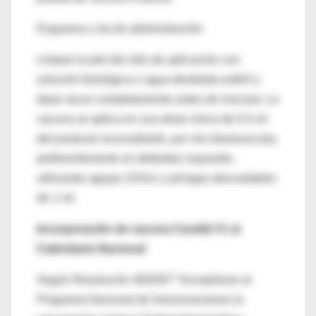
Esquema y vía de administración
Limpiar la piel del sitio de aplicación con
solución fisiológica o agua destilada estéril y
dejar secar completamente antes de inocular. La
vacuna se aplica en una dosis única de 0,5 ml
del producto reconstituido, por vía intramuscular,
preferentemente en deltoides izquierdo,
utilizando agujas 22Gx1 y jeringas descartables
de 1 ml.
Incorporación de vacuna Candid #1 al
Calendario Nacional
Según Resolución 48/2007 “Incorpórese al
Programa Nacional de Inmunizaciones la