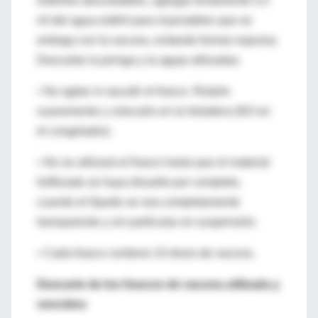
estériles descartables, agregar lentamente 5,5
ml del agua estéril para inyectables que se
entrega con la vacuna, evitando formar espuma.
Descartar la jeringa y la aguja utilizadas.
• No agitar ni sacudir el frasco. Rotarlo
suavemente y colocarlo en la heladera (NO en
el congelador).
• No se utilizará el frasco hasta que el material
liofilizado se haya disuelto por completo,
cuando el líquido se vea completamente
transparente y sin partículas en suspensión.
• Cada frasco contiene 10 dosis de vacuna.
Descarte de los frascos de vacuna utilizada y
vencidos