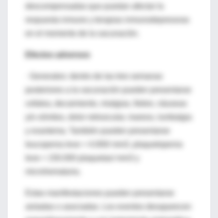
descompensadas que puedan afectar la
respuesta inmune y terapias inmunodepresoras
en el momento de la vacunación.
Efectos adversos
· Generales: dentro de las tres semanas
posteriores a la vacunación pueden presentarse
cefalea, decaimiento, mialgias, fiebre, náuseas
y/o vómitos, dolor retroocular, mareos, lumbalgia
y exantema. También pueden presentarse
leucopenia leve < 4.000/ mm3, plaquetopenia
leve < 150.000 plaquetas/ mm3 y
microhematuria.
Estas manifestaciones pueden presentarse
aisladas o asociadas. Los eventos desaparecen