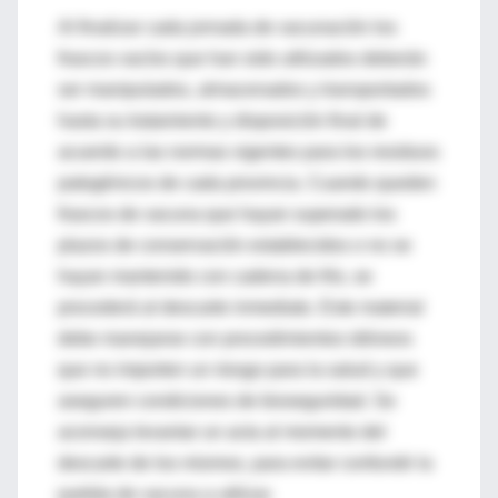
Al finalizar cada jornada de vacunación los
frascos vacíos que han sido utilizados deberán
ser manipulados, almacenados y transportados
hasta su tratamiento y disposición final de
acuerdo a las normas vigentes para los residuos
patogénicos de cada provincia. Cuando queden
frascos de vacuna que hayan superado los
plazos de conservación establecidos o no se
hayan mantenido con cadena de frío, se
procederá al descarte inmediato. Este material
debe manejarse con procedimientos idóneos
que no importen un riesgo para la salud y que
aseguren condiciones de bioseguridad. Se
aconseja levantar un acta al momento del
descarte de los mismos, para evitar confundir la
partida de vacuna a utilizar.