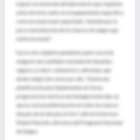
la gran reconversión del laboratorio que requieren
estas técnicas, tanto en el equipamiento específico
como en el personal capacitado. También por la
poca centralización de los bancos de sangre que
existe en el país".
Ese es otro objetivo pendiente, junto con el de
asegurar una cantidad constante de donantes
seguros, es decir, voluntarios y altruistas, que
donen sangre dos veces por año. "Existe una
planificación para implementar en forma
progresiva las técnicas de biología molecular, ya
que no sería posible hacerlo en todos los bancos
del país de un día para el otro", afirmó la doctora
Mabel Maschio, directora del Programa Nacional
de Sangre.