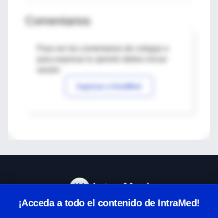
Comentarios
Para ver los comentarios de colegas o
para expresar tu opinión debes iniciar
sesión
Ingresar a IntraMed
¡Acceda a todo el contenido de IntraMed!
Centro de Ayuda