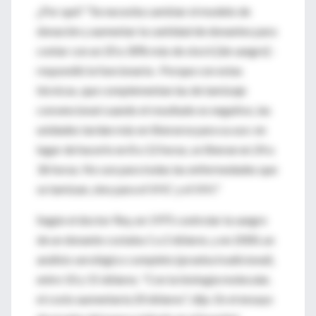
¿Por qué? "Se necesita cambiar el modelo de
donación y aumentar la cantidad de donantes para
contar con un 20 a 30% más de stock [de sangre] -
respondió la funcionaria-. Porque con estas
técnicas, que complementan las de tamizaje
convencional cuando el resultado es negativo, las
unidades tardan más en liberarse para su uso: en
lugar de hacerlo en 8 a 12 horas, se liberan en 24 a
36 horas. No son para todas las enfermedades que
se tamizan, sino para el VHC y el VIH."
Según el doctor Rey, en 1975 controlar la sangre
de un donante costaba 1 a 2 dólares, y en 2000, un
análisis serológico completo (prueba tradicional),
entre 10 y 15 dólares. "Con la biología molecular,
el costo aumentaría 20 dólares", dijo. En el ensayo