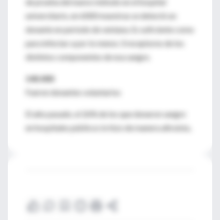
de prueba del nuevo método en el hospital
universitario, en 6000 muestras se detectó un
donante en período de ventana. Es suficiente como
para infectar a por lo menos 3 receptores de los
distintos componentes de esa sangre.
140.000
Fueron donantes voluntarios
El año pasado, el 26% de los que donaron sangre
en hospitales públicos lo hizo de manera altruista..