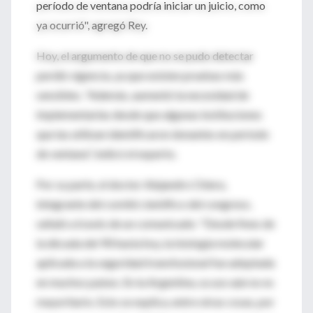
período de ventana podría iniciar un juicio, como
ya ocurrió", agregó Rey.
Hoy, el argumento de que no se pudo detectar
perdió vigencia, ya que existen pruebas más
sensibles. "Además, aumentó la necesidad de
implementarlas desde que algunas instituciones
que las utilizan identificaron donantes en período
de ventana", indicó el experto.
Por su parte, el doctor Alejandro Chiera,
integrante del comité científico del congreso,
señaló a través de un comunicado: "Desde fines de
la década del 90 hasta hoy, la biología molecular
aplicada a la seguridad transfusional fue adoptada
en muchos países. En la Argentina, su uso aún no es
mayoritario. Esto se explica, entre otras cosas, por