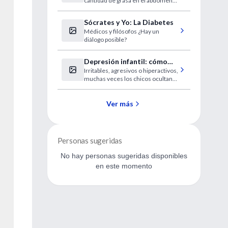
cantidad de grasa en el abdomen
se enfrentan a un riesgo
incrementado de ictus mortal,
Sócrates y Yo: La Diabetes
según concluye un nuevo trabajo
Médicos y filósofos ¿Hay un
publicado en "Stroke" por
diálogo posible?
investigadores israelíes.
Depresión infantil: cómo
Irritables, agresivos o hiperactivos,
ocultan los chicos el bajón
muchas veces los chicos ocultan
sus tristezas con actitudes que
desorientan. Duelos, pérdidas,
violencia familiar y la falta de
Ver más
vinculación amorosa con los
padres se cuentan entre las
causas.
Personas sugeridas
No hay personas sugeridas disponibles
en este momento