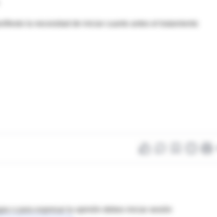
ifiesto la necesidad de iniciar cuanto antes el tratamiento
as o para expresar tu opinión debes iniciar sesión