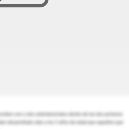
ciben uno o dos antirretrovirales dentro de los dos primeros
er desarrollado sida a los 3 años de edad que aquellos que