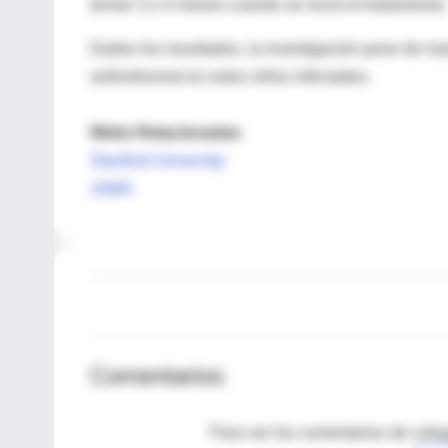
tenían 3 o 4 meses cuando se inició el tratamiento.
Dados los resultados, la investigación pone de man
antirretroviral en estos niños infectados.
Webs Relacionadas
Stanford University
JAMA
Comentarios
Para ver los comentarios de coleg