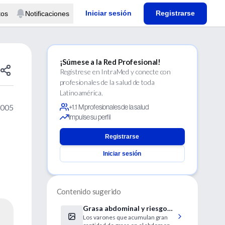
Iniciar sesión
Registrarse
tos
Notificaciones
¡Súmese a la Red Profesional!
Regístrese en IntraMed y conecte con
profesionales de la salud de toda
Latinoamérica.
2005
+1.1 M profesionales de la salud
Impulse su perfil
Registrarse
Iniciar sesión
Contenido sugerido
Grasa abdominal y riesgo
Los varones que acumulan gran
de ictus