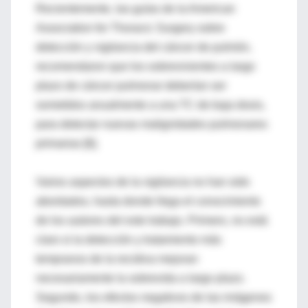
Recientemente, las guías de la American
Association for Thoracic Surgery sobre
detección y vigilancia del cáncer de pulmón,
recomendaron que los sobrevivientes a largo
plazo de cáncer pulmonar deberían ser
sometidos anualmente a una TC de baja dosis,
para detectar nuevas malignidades pulmonares
primarias [6].
Varios aspectos de la vigilancia no han sido
abordados, hasta donde llega el conocimiento
de los autores del este trabajo. Primero, no está
claro si la detección y tratamiento más
tempranos de la recidiva mejoran
necesariamente la sobrevida a largo plazo.
Segundo, los efectos negativos de las imágenes