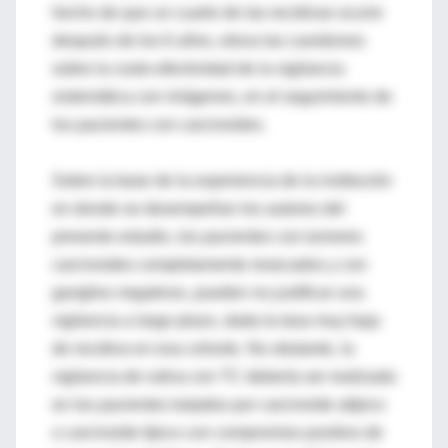
hecho de que un cuarto de las recidivas ocurre
después de los 6 años, eleva las cuestiones
sobre la costo-efectividad de la vigilancia
sistemática con imágenes, en el seguimiento de
los pacientes con carcinoides.
Sobre la base de la experiencia de la institución
en donde se desempeñan los autores del
presente estudio, los pacientes con tumores
carcinoides completamente resecados y con
ganglios negativos, pueden no justificar una
vigilancia a largo plazo, dada la tasa muy baja
de recidiva en esa cohorte. No obstante, la
vigilancia de rutina con TC debería ser realizada
en los pacientes tratados por carcinoide atípico
o carcinoide típico con compromiso positivo de