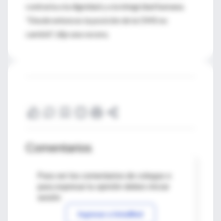
contraria a la dignidad y a la integridad humana.
"Desde entonces la posición de la OMS no
cambió", dijo una vocera.
Comentarios
Para ver los comentarios de colegas o
para expresar tu opinión debes iniciar
sesión
Ingresar a IntraMed