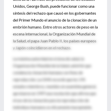
Unidos, George Bush, puede funcionar como una
síntesis del rechazo que causó en los gobernantes
del Primer Mundo el anuncio de la clonación de un
embrión humano. Entre otros actores de peso en la
escena internacional, la Organización Mundial de
la Salud, el papa Juan Pablo II, los países europeos
y Japón coincidieron en el rechazo.
La máxima autoridad en el área de salud, la
Organización Mundial de la Salud, advirtió que
condena la clonación humana con fines de
reproducción. La OMS recordó que los 191
estados miembros, reunidos en asamblea general,
aprobaron en 1997 una resolución que afirma que
el uso de la clonación para la reproducción de
individuos humanos es éticamente inaceptable,