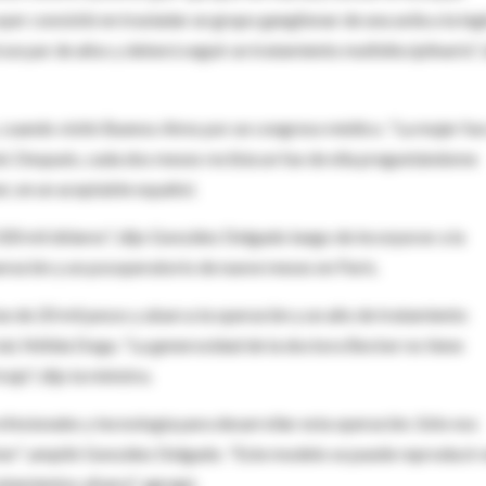
ayer consistió en trasladar un grupo ganglionar de una axila a la ing
 un par de años y deberá seguir un tratamiento multidisciplinario", 
 cuando visitó Buenos Aires por un congreso médico. "La mujer fue
el. Después, cada dos meses recibía un fax de ella preguntándome
r, en un aceptable español.
100 mil dólares", dijo González Delgado luego de incorporar a la
operación y un posoperatorio de nueve meses en París.
fue de 20 mil pesos y abarca la operación y un año de tratamiento
ial, Nélida Doga. "La generosidad de la doctora Becker no tiene
jo", dijo la ministra.
ofesionales y tecnología para desarrollar esta operación. Sólo nos
cker", amplió González Delgado. "Este modelo se puede reproducir 
ratamientos afuera", agregó.