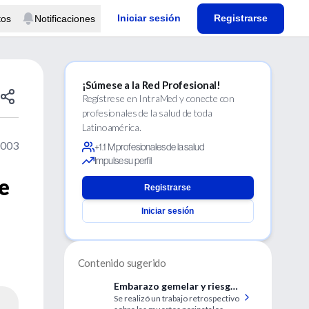
Iniciar sesión
Registrarse
tos
Notificaciones
¡Súmese a la Red Profesional!
Regístrese en IntraMed y conecte con
profesionales de la salud de toda
Latinoamérica.
2003
+1.1 M profesionales de la salud
Impulse su perfil
e
Registrarse
Iniciar sesión
Contenido sugerido
Embarazo gemelar y riesgos
Se realizó un trabajo retrospectivo
relacionados con la vía del