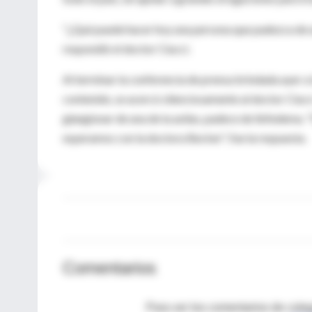
"¿Qué puede hacer hoy una persona que padezca de u
respondió el doctor Ciucci.
Al terminar la conferencia de prensa brindada ayer a l
contenido, se acercó silenciosamente al doctor Ciucc
glangionar de una de la axilas, padece de linfedema. 
esperamos con la doctora Becker", fue la respuesta.
Comentarios
Para ver los comentarios de coleg