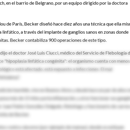
h, en el barrio de Belgrano, por un equipo dirigido por la doctora
ou de París, Becker diseñó hace diez años una técnica que ella mi
a linfático, a través del implante de ganglios sanos en zonas donde
itas. Becker contabiliza 900 operaciones de este tipo.
dijo el doctor José Luis Ciucci, médico del Servicio de Flebología d
ece "hipoplasia linfática congénita": el organismo cuenta con menos
ológico está afectado, está expuesto a infecciones. El mal
linfedema".
ndición humilde, vive en Buenos Aires y desde hace un par de años 
pesa más de 15 kilos porla inflamación, y al no funcionar sus gangli
tor Juan Pablo González Delgado, flebólogo y funcionario de carrer
isita de Becker.
entos contra cánceres (por ejemplo de mamas), donde se extirpan