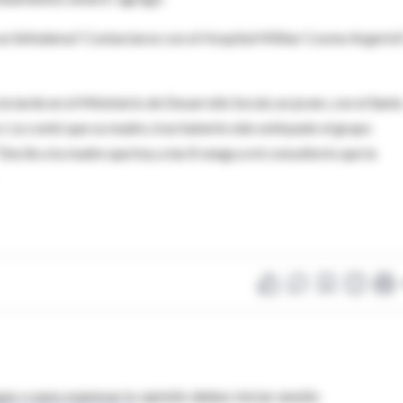
n linfedema? Contactarse con el Hospital Militar Cosme Argerich
a tarde en el Ministerio de Desarrollo Social, un joven, con el llant
i. Le contó que su madre, tras haberle sido extirpado el grupo
"Decíle a tu madre que hoy a las 8 venga a mi consultorio que la
as o para expresar tu opinión debes iniciar sesión