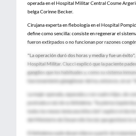
operada en el Hospital Militar Central Cosme Argeric
belga Corinne Becker.
Cirujana experta en flebología en el Hospital Pompid
define como sencilla: consiste en regenerar el sistem
fueron extirpados o no funcionan por razones congén
"La operación duró dos horas y media y fue un éxito", 
Hospital Militar. Ciucci explicó que la paciente pad
ganglios que los habituales y, como su sistema inmun
funcionamiento glanglionar deriva, entonces, en un "
La mujer operada, separada y con cuatro hijos, de co
postrada a raíz de su linfedema. "Su pierna izquierda 
todos los meses tenía una infección", explicó el doc
del Ministerio de Desarrollo Social, que gestionó la v
El linfedema suele desarrollarse a partir de tratami