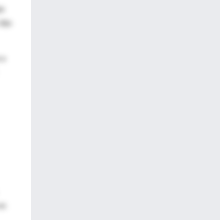
le
dijo
 a
en