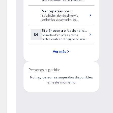
sobre las muertes perinatales
parto
relacionadas con el parto en los
embarazos gemelares.
Neuropatías por
Es la lesión donde el nervio
atrapamiento
periférico es comprimido
externamente en su paso por el
hueso, alrededor de los músculos
5to Encuentro Nacional de
largos y a través de las estructuras
Se invita a Pediatras y otros
Investigación Pediátrica
de tejido fibroso.
profesionales del equipo de salud
a presentar proyectos y trabajos
en marcha, a fin de ofrecer
asesoramiento para su
Ver más
presentación final en el 33er
Congreso Argentino de Pediatría o
en otros Congresos.
Personas sugeridas
No hay personas sugeridas disponibles
en este momento