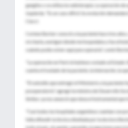
ganglios o se utiliza la radioterapia. La operación de 
izquierda. "Es un caso difícil. Su evolución demandará
Ciucci.
Corinne Becker conoció a la paciente hace tres años,
mi charla, averiguó dónde me hospedaba y fue al hot
cuándo podía volver aquí para operarla", contó Becke
"La operación en París le hubiese costado al Estado 
cuenta el traslado de la paciente, la internación, la 
"El subsidio que entregó el Ministerio a la paciente 
posoperatorio", agregó la ministra de Desarrollo Soc
límites: ya nos anunció que dona el instrumental que tra
"Casi todos los hospitales argentinos cuentan con pr
falta difundir la técnica diseñada por la doctora Be
todo el país, sin apelar a grandes erogaciones para t