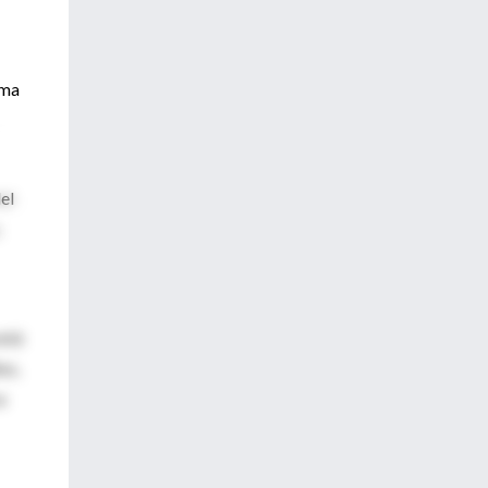
sma
el
está
os,
a