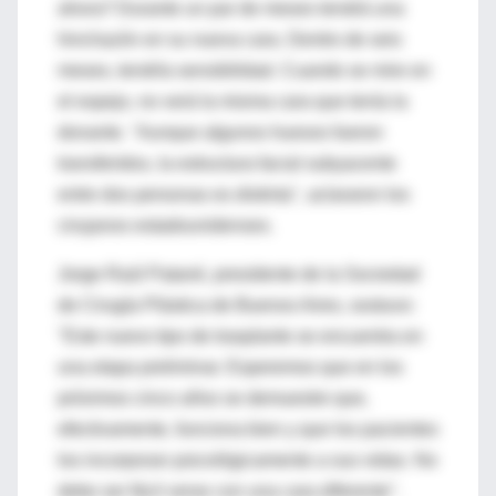
ahora? Durante un par de meses tendrá una
hinchazón en su nueva cara. Dentro de seis
meses, tendría sensibilidad. Cuando se mire en
el espejo, no verá la misma cara que tenía la
donante. "Aunque algunos huesos fueron
transferidos, la estructura facial subyacente
entre dos personas es distinta", aclararon los
cirujanos estadounidenses.
Jorge Raúl Patané, presidente de la Sociedad
de Cirugía Plástica de Buenos Aires, sostuvo:
"Este nuevo tipo de trasplante se encuentra en
una etapa preliminar. Esperemos que en los
próximos cinco años se demuestre que,
efectivamente, funciona bien y que los pacientes
los incorporan psicológicamente a sus vidas. No
debe ser fácil verse con una cara diferente".