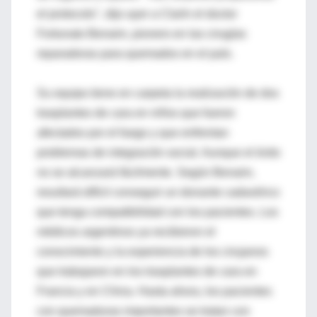
el protocolo", dijo ayer a Clarín el doctor
Fortunato Benaim, pionero en las cirugías
reparadoras para quemados en el país.
Su equipo tiene en carpeta la realización de dos
trasplantes de cara en niños que fueron
afectados por el fuego y que enfrentan
problemas de integración social. Aunque el éxito
no se alcanzará fácilmente. Según Benaim,
resultará difícil conseguir un donante cadavérico
que tenga compatibilidad con los pacientes. Los
médicos argentinos ya recibieron el
conocimiento y la experiencia de los cirujanos
que trabajaron en los trasplantes de cara en
Francia y en China. Hasta ahora, los pacientes
con quemaduras importantes se tratan con