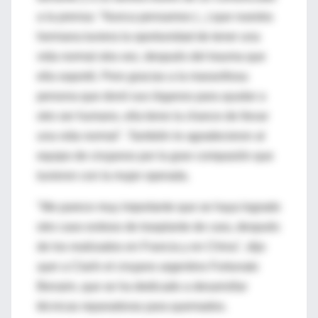
a la prensa: "Nunca pensamos (...) que nuestra
hermana tuviera la oportunidad de tener una
vida normal otra vez, después del trauma que
ella soportó. Pero gracias a la maravillosa
persona que donó sus órganos para ayudar a
otro ser humano, ella tiene la chance de llevar
una vida normal". También le agradecieron al
equipo de cirujanos por la gran compasión que
tuvieron con la mujer operada.
"Me parece muy importante que se haya logrado
otro caso exitoso de trasplante de cara, después
de los realizados en Francia y en China", dijo
ayer a Clarín el cirujano argentino Fortunato
Benaim, que se ha dedicado a desarrollar
técnicas reparadoras para quemados.