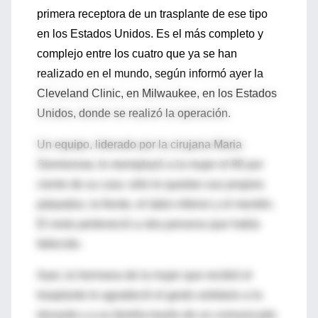
primera receptora de un trasplante de ese tipo
en los Estados Unidos. Es el más completo y
complejo entre los cuatro que ya se han
realizado en el mundo, según informó ayer la
Cleveland Clinic, en Milwaukee, en los Estados
Unidos, donde se realizó la operación.
Un equipo, liderado por la cirujana Maria
Siemionow, le reemplazó a la mujer el 80 por
ciento de su cara: sólo le quedan sus propios
párpados, la frente, el labio inferior y el mentón.
El resto perteneció a otra persona que había
fallecido.
Ayer, la hermana de la mujer que recibió el
trasplante le agradeció el gesto solidario a la
donante y a su familia través de un comunicado