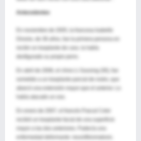
Antecedentes
En noviembre de 2005, la francesa Isabelle
Dinoire, de 36 años, fue la primera persona en
recibir un trasplante de cara. la había
desfigurado su propio perro.
En abril de 2006, el chino Li Guoxing (30), fue
sometido a un trasplante parcial de rostro, que
abarcó una extensión mayor que el anterior. Lo
había atacado un oso.
En enero de 2007, el francés Pascal Coler
recibió un trasplante facial de una superficie
mayor a las dos anteriores. Padecía una
enfermedad deformante: neurofibromatosis.