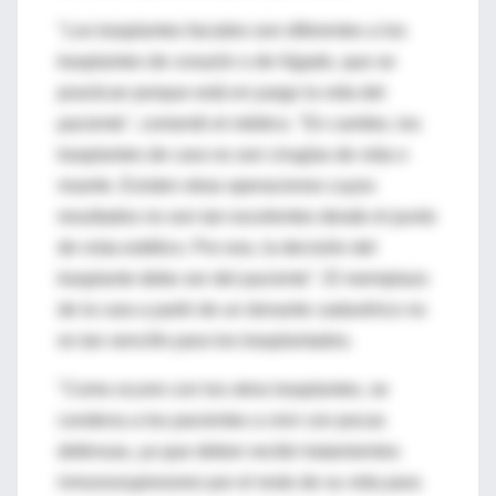
"Los trasplantes faciales son diferentes a los
trasplantes de corazón o de hígado, que se
practican porque está en juego la vida del
paciente", comentó el médico. "En cambio, los
trasplantes de cara no son cirugías de vida o
muerte. Existen otras operaciones cuyos
resultados no son tan excelentes desde el punto
de vista estético. Por eso, la decisión del
trasplante debe ser del paciente". El reemplazo
de la cara a partir de un donante cadavérico no
es tan sencillo para los trasplantados.
"Como ocurre con los otros trasplantes, se
condena a los pacientes a vivir con pocas
defensas, ya que deben recibir tratamientos
inmunosupresores por el resto de su vida para