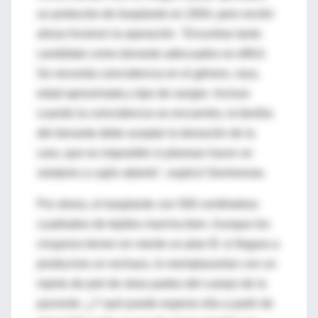
un protocolo de trasplante en 2004, pero recién
ahora hicieron la operación. "Encontrar tanto
candidato como donante adecuados es difícil.
Se necesita coincidencia en el género, raza,
edad aproximada y tipo de sangre. Incluso
cuando la coincidencia se encuentra, la familia
del donante debe aceptar la donación de la
cara, que es imposible si planean hacer un
velatorio a cajón abierto", explicó Siemionow.
Por ahora, el trasplante con 500 centímetros
cuadrados de tejidos marcha bien. Aunque los
cirujanos tienen en mente un plan B: si llegara a
producirse un rechazo, lo reemplazarían con un
injerto de piel de otras partes del cuerpo de la
paciente. ¿Y qué puede esperar ella a partir de