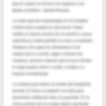
que el cuerpo no rechace los órganos o los
tejidos recibidos", advirtió Benaim.
La mujer que fue trasplantada en los Estados
Unidos tenía cortada su vida social. Había
sufrido un trauma severo (no se reveló la causa
específica) y había perdido su nariz y el paladar.
Tampoco era capaz de alimentarse ni de
respirar por su cuenta, según contaron los
cirujanos, quienes esperan que en poco tiempo
la mujer pueda volver a comer, a hablar y a
respirar normalmente.
La cirujana que estuvo al mando del trasplante
durante 22 horas se preparó con todo para
devolverle calidad de vida a la paciente. En la
clínica donde hizo la cirugía habían aprobado