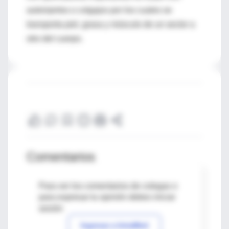
autoinjertos o colgajos por los cuales se
transporta piel, grasa y músculo de un sector a
otro del cuerpo.
Comentarios
Para ver los comentarios de colegas o
para expresar tu opinión debes iniciar
sesión
Ingresar a IntraMed