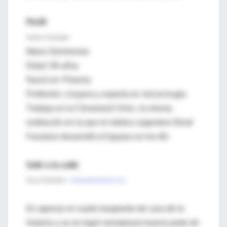
Perfil
Adriana Santagati
Maria Siemionow
Edad: 58 años
Nació en: Polonia
Profesión: cirujana y experta en microcirugía
Trabaja en la Cleveland Clinic, la misma
institución en la que el médico argentino René
Favaloro desarrolló el bypass en los 60.
Salir a la calle
Oscar Finkelstein -
ofinkelstein@clarin.com
Es apenas el cuarto trasplante de cara de la
historia y ya se logró reemplazar buena parte de