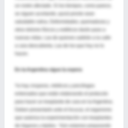
un rostro afectado. Si los tiempos, como parece,
se siguen acortando, quizá pronto sean
saludable rutina. Deformidades, quemaduras y
otros dolores físicos y estéticos darán paso a
nuevas vidas. Las de quienes saldrán a la calle
a cara descubierta. Las de los que hoy no lo
hacen.
En la Argentina sigue la espera
Ya hay cirujanos, médicos y psicólogos
entrenados que están elaborando el protocolo
para hacer un trasplante de cara en la Argentina.
Deben presentarlo ante el Incucai, el organismo
que autoriza la experimentación con trasplantes
de órganos y tejidos. "Aún estamos preparando