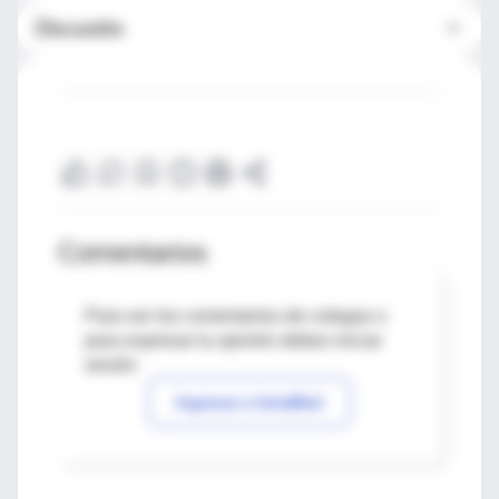
Discusión
Comentarios
Para ver los comentarios de colegas o
para expresar tu opinión debes iniciar
sesión
Ingresar a IntraMed