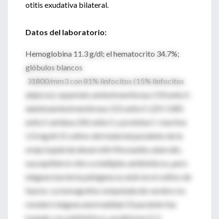
otitis exudativa bilateral.
Datos del laboratorio:
Hemoglobina 11.3 g/dl; el hematocrito 34.7%;
glóbulos blancos
31800/mm3 con 81% linfocitos (15% linfocitos
atípicos); aspartato aminotransferasa 133 units/l;
alaninoaminotransferasa 152 units/l; LDH 1281
units/l; amilasa 242 units/l; y proteína C-reactiva
1.0 mg/dl. El cultivo del material purulento de la
oreja izquierda desarrolló Moraxella catarralis,
susceptible in vitro a múltiples antibióticos, pero
ninguna bacteria patógena se aisló en el cultivo de
fauces. La tomografía computada de cerebro no
revelaró ninguna anormalidad. El paciente fue
tratado con antibióticos, prednisona (1.5