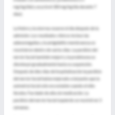
mg/kg/día) y acyclovir (80 mg/kg/día durante 7
días).
La fiebre y la otorrea cesaron el día después de la
admisión. Los resultados clínicos incluso las
adenomegalias y la amigdalitis membranosa se
resolvieron dentro de varios días. La parálisis del
nervio facial también mejoró y la prednisona se
disminuyó gradualmente hasta su suspensión.
Después de diez días de hospitalización la parálisis
del nervio facial había mejorado a tal punto que la
asimetría facial sólo era notable cuando el niño
lloraba. Fue dado de alta sin medicación. La
parálisis del nervio facial izquierdo se resolvió en 3
semanas.