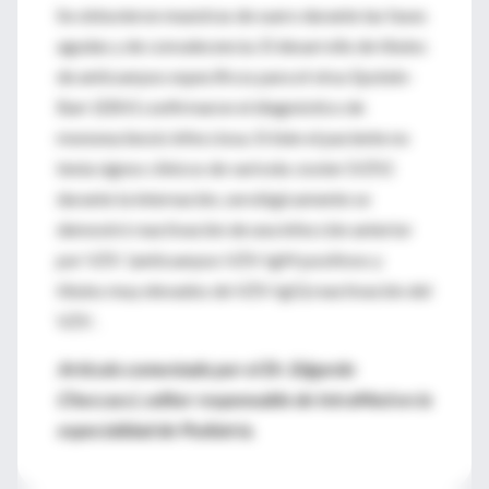
Se obtuvieron muestras de suero durante las fases
agudas y de convalecencia. El desarrollo de títulos
de anticuerpos específicos para el virus Epstein-
Barr (EBV) confirmaron el diagnóstico de
mononucleosis infecciosa. Si bien el paciente no
tenía signos clínicos de varicela-zoster (VZV)
durante la internación, serológicamente se
demostró reactivación de una infección anterior
por VZV (anticuerpos VZV-IgM positivos y
títulos muy elevados de VZV-IgG).reactivación del
VZV .
Artículo comentado por el Dr. Edgardo
Checcacci, editor responsable de IntraMed en la
especialidad de Pediatría.