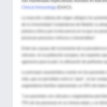
han manifestado especialistas reunidos en Barcel
Clinical Immunology
(EAACI).
La reacción cutánea de origen alérgico ha aument
de la Universidad Complutense de Madrid, la alerg
práctica clínica por la frecuencia en la que se pre
provocan procesos crónicos o irreversibles".
Entre las causas del incremento de la prevalencia d
urticaria- en la población europea, los expertos a
agresivos para la piel, la utilización de perfumes
La principal característica común en los pacientes
vida, que es percibida como la "peor", al ser compa
angioedema familiar representan un 50% de todos 
"Los pacientes con urticaria o angioedema perciben
75% de las personas en su misma edad, y, en términ