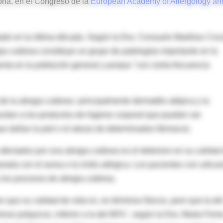
ona, en el Congreso de la
European Academy of Allergology an
ado en la última década. Según la Dra. Consuelo Martínez Coc
ia cutánea constituye un grupo de patologías importante en la
senta en la población general y porque "con cierta frecuencia
e la alergia cutánea -principalmente dermatitis atópica y la
puntan a los productos de higiene corporal que pueden ser
 que dañan la piel o el abuso de determinados fármacos.
 afectados por una alergia cutánea es el deterioro en su calidad
rada con el asma o la rinitis alérgica. Los pacientes con urticar
los procesos de alergia cutánea.
 que su calidad de vida es, en términos físicos, peor que la de
os psíquicos, inferior a la del 80%", según la Dra. Marta Ferrer