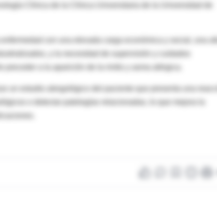
logía Clínica de la Clínica Universitaria de la Universidad de
na enfermedad con una elevada carga económica y social, una al
ustrializados, y la necesidad de supervisión y cuidados
e preceder a la aparición de la rinitis y asma alérgica.
zar un estudio alergológico del paciente que presenta una reacc
ógicos o detectar patologías relacionadas, lo que mejora la
icaciones.