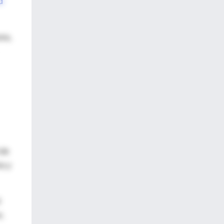
d
era,
 de
ia y
l
,