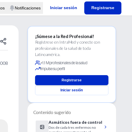
Iniciar sesión
Registrarse
tos
Notificaciones
¡Súmese a la Red Profesional!
Regístrese en IntraMed y conecte con
profesionales de la salud de toda
Latinoamérica.
2008
+1.1 M profesionales de la salud
Impulse su perfil
Registrarse
Iniciar sesión
Contenido sugerido
Asmáticos fuera de control
Dos de cada tres enfermos no