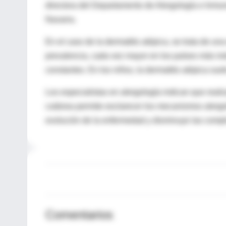
directora del Departamento de Alergología e Inmuno
Navarra.
En el caso de la dermatitis atópica, se trata de u
prevalencia, cada vez mayor en los países más ind
constantes. En los niños, la dermatitis atópica suel
Los especialistas en alergología indican que reali
cutánea permite esclarecer los mecanismos alergol
evolución de la enfermedad y disminuye las compl
Comentarios