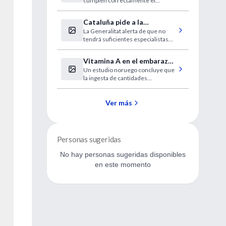
cumplen correctamente el
tratamiento prescrito.
Cataluña pide a la
La Generalitat alerta de que no
desesperada médicos
tendrá suficientes especialistas
extranjeros sin homologar
este verano.
Vitamina A en el embarazo
Un estudio noruego concluye que
para prevenir el paladar
la ingesta de cantidades
hendido
adecuadas de la vitamina reduce
el riesgo de dar a luz un hijo con
esta malformación.
Ver más
Personas sugeridas
No hay personas sugeridas disponibles
en este momento