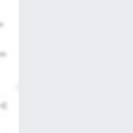
ta
ión