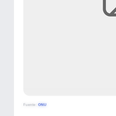
Fuente
:
ONU