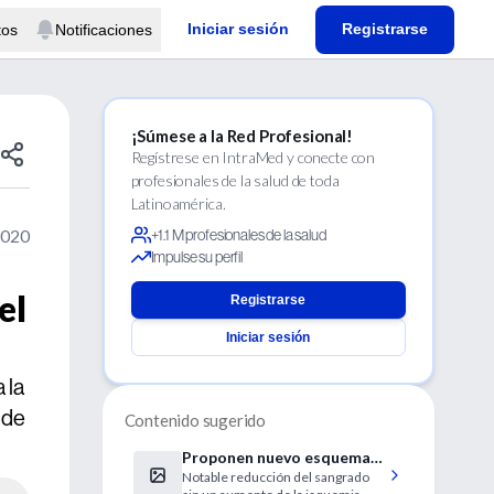
Iniciar sesión
Registrarse
tos
Notificaciones
¡Súmese a la Red Profesional!
Regístrese en IntraMed y conecte con
profesionales de la salud de toda
Latinoamérica.
2020
+1.1 M profesionales de la salud
Impulse su perfil
el
Registrarse
Iniciar sesión
 la
 de
Contenido sugerido
Proponen nuevo esquema
Notable reducción del sangrado
de Prasugrel post