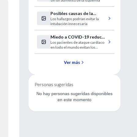
sin un aumento de la isquemia
angioplastia
Posibles causas de la
Los hallazgos podrían evitar la
llamada "hipoxia feliz" en
intubación innecesaria
pacientes con COVID-19
Miedo a COVID-19 reduce
Los pacientes de ataque cardíaco
50% consultas por infarto
en todo el mundo evitan los
de miocardio
hospitales o se presentan
demasiado tarde para beneficiarse
de un tratamiento que les salva
Ver más
vidas
Personas sugeridas
No hay personas sugeridas disponibles
en este momento