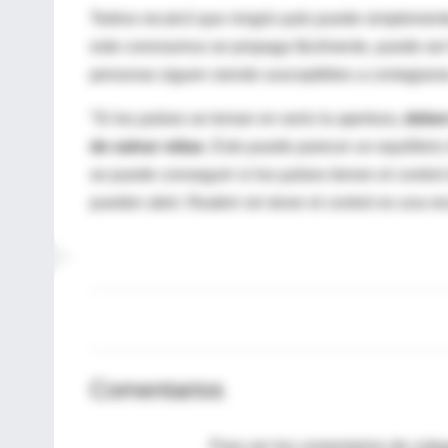
Tedros recalcó que ningún país puede simplemen
este coronavirus se propaga fácilmente, puede ser
personas siguen siendo susceptibles a contagiars
“Si los países se toman en serio la apertura,
deben
de salvar vidas
. Esto puede parecer un equilibrio
se puede conseguirr si los países tienen el control
pueden abrir. Reabrir sin tener el control es una rec
Comentarios
Para ver los comentarios de coleg