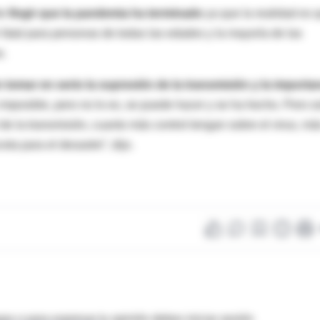
te
fingir que la pandemia ha terminado
ya que la realidad es 
 fatal para personas de todas las edades y la mayoría de las
e.
 tomar en serio la supresión de la transmisión y la importa
 imposible, pero no lo es, se puede hacer y se ha hecho. Pero s
 de la transmisión, cuanto más control tengan sobre el virus, má
eta para el desastre”, dijo.
as o para expresar tu opinión debes iniciar sesión