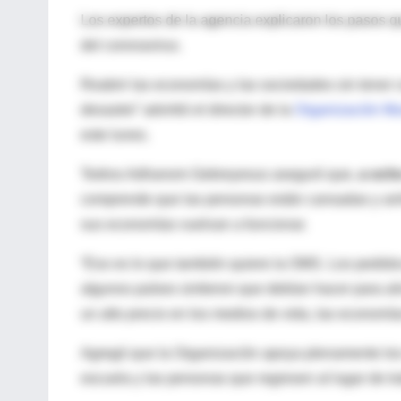
Los expertos de la agencia explicaron los pasos q
del coronavirus.
Reabrir las economías y las sociedades sin tener c
desastre” advirtió el director de la
Organización Mu
este lunes.
Tedros Adhanom Gebreyesus aseguró que,
a och
comprende que las personas están cansadas y anhe
sus economías vuelvan a funcionar.
“Eso es lo que también quiere la OMS. Los pedidos
algunos países sintieron que debían hacer para al
un alto precio en los medios de vida, las economías
Agregó que la Organización apoya plenamente los 
escuela y las personas que regresen al lugar de t