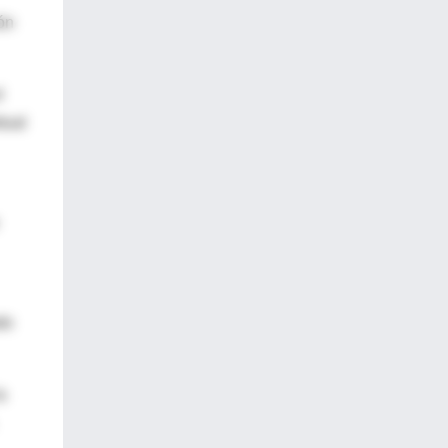
ón
l
tual
do
a