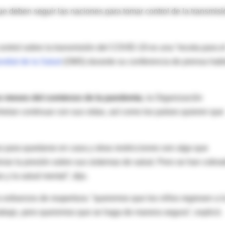
ue deben seguir las naciones para tomar control de la transmisi
ontrol sobre la transmisión del COVID-19 es una “receta para e
ndial de la Salud
(OMS) durante su conferencia de prensa habi
o meses del comienzo de la pandemia
, la Organización
lan continuar con sus vidas, así como los países quieren que
 para quedarse en casa y otras restricciones son algo que
iviar la presión sobre sus sistemas de salud. Pero se han cobra
 y la salud mental”, dijo.
esfuerzos de reapertura: “queremos que los niños regresen a l
rabajo, pero queremos que se haga de manera segura”, explicó.