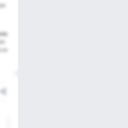
que
ncia
olo
s se