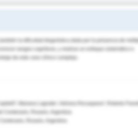
también la dificultad diagnóstica dada por la presencia de múlti
conocer sesgos cognitivos, y realizar un enfoque sistemático e
ordaje de este caso clínico complejo.
apitelli², Mariana Lagrutta¹, Adriana Rocaspana², Roberto Parod
del Centenario, Rosario, Argentina
 Centenario, Rosario, Argentina