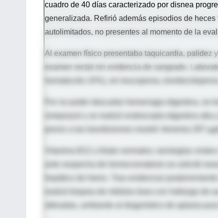
cuadro de 40 días caracterizado por disnea progres
generalizada. Refirió además episodios de heces “
autolimitados, no presentes al momento de la evalu
Al examen físico presentaba taquicardia, palidez 
examen rectal sin evidencia de sangrado. Laborat
hematocrito 10%), sin leucopenia, trombocitopenia
Por no poder descartar hemorragia digestiva, se tr
omeprazol y se realizó endoscopía digestiva alta y 
previo a las transfusiones mostró: ferremia 297 µg/
Vitamina B12 y folato normales; serologías virales
ante sospecha de hemocromatosis se solicitó res
hepático de hierro. Tras evidenciar posteriorment
realizó biopsia de médula ósea con hallazgo de au
alteradas, arribando al diagnóstico de aplasia pura