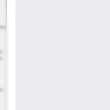
ca y
on
co
se