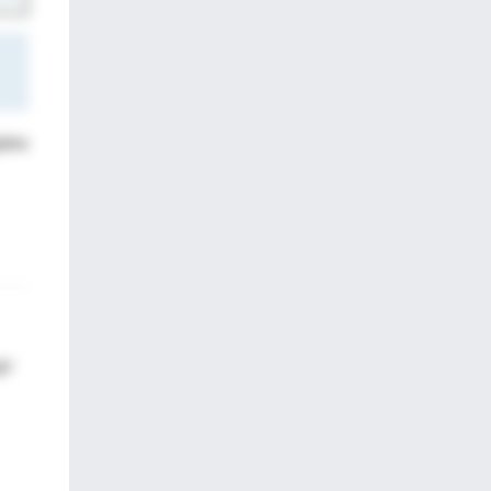
ples
i¹