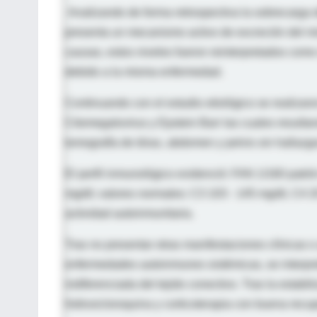
Analizando de forma retrospectiva la sobrecarga 
presenta un mecanismo activo de excreción del m
causas, estos niveles fueron reinterpretados como 
debido a la misma enfermedad.
Continuando con el estudio etiológico se realiza
Citomegalovirus y Epstein Barr las cuales resulta
tomografía de tórax, abdomen y pelvis sin hallazg
El perfil inmunológico evidenció: FAN 1/160 pat
mg/dl; valores normales: C3 103 - 145 mg/dl, C4 20
actividad autoinmunitaria.
Tras no presentar otras manifestaciones clínicas o a
enfermedades autoinmunes sistémicas, se interpre
indiferenciada del tejido conectivo. Tras la estabil
hidroxicloroquina y corticoterapia con buena recup