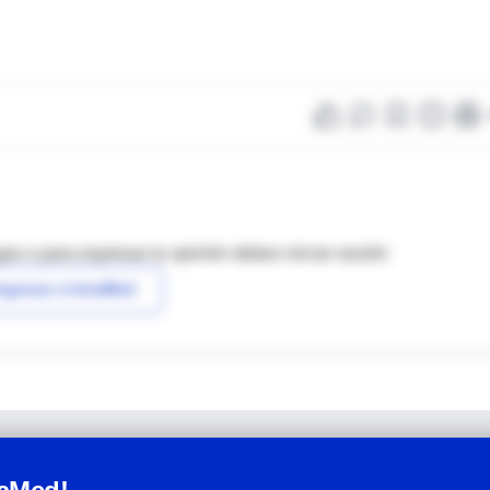
as o para expresar tu opinión debes iniciar sesión
ngresar a IntraMed