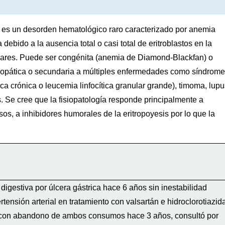
as es un desorden hematológico raro caracterizado por anemia
ebido a la ausencia total o casi total de eritroblastos en la
lares.
Puede ser congénita (anemia de Diamond-Blackfan) o
idiopática o secundaria a múltiples enfermedades como síndrom
tica crónica o leucemia linfocítica granular grande), timoma, lup
s.
Se cree que la fisiopatología responde principalmente a
os, a inhibidores humorales de la eritropoyesis por lo que la
gestiva por úlcera gástrica hace 6 años sin inestabilidad
tensión arterial en tratamiento con valsartán e hidroclorotiazid
na con abandono de ambos consumos hace 3 años, consultó por