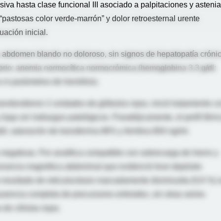
iva hasta clase funcional III asociado a palpitaciones y astenia
pastosas color verde-marrón” y dolor retroesternal urente
ación inicial.
y abdomen blando no doloroso, sin signos de hepatopatía cróni
orio: anemia normocítica normocrómica (hemoglobina 3.3 g/dl;
 ni parámetros de hemólisis.
ansfundieron 2 unidades de glóbulos rojos, inició tratamiento c
baja sin hallazgos patológicos. Paradójicamente, el perfil férri
dl, saturación de transferrina 86% y ferritina 804 ng/ml.
 negativas. Por analítica compatible con sobrecarga de hierro y
onancia magnética abdominal que evidenció leve depósito
e resultado de reticulocitosis marcadamente disminuida (0.6 %) 
sencia completa de precursores eritroides, sin otras series
 de células rojas.