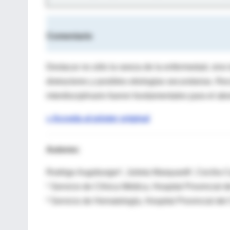
Comentario
Destacar no sólo la rareza de la enfermedad, sino 
distractores y posibles etiologías secundarias. Re
interdisciplinario fueron fundamentales para el ab
» Acceda al póster original
Autores:
Rodrigo Augsburger¹, Julieta Marquardt¹, Cecilia C
¹ Servicio de Clínica Médica, Hospital Provincial 
² Servicio de Hematología, Hospital Provincial del