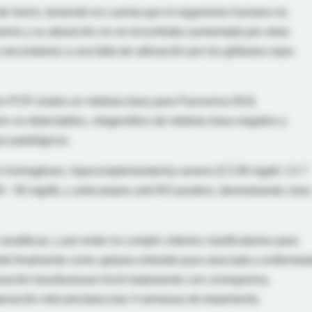
de hierro, teniendo en cuenta que el organismo humano no
ismo y su absorción no se encontraba aumentada por otras
secundarios a una falta de utilización por los glóbulos rojos
ron PCR virales en médula ósea para Parvovirus B19,
ron no detectables, citogenético de médula ósea negativo y
os patológicos.
rón homogéneo, hipocomplementemia severa (C3 99 mg/dl, C4 7
 - 50 mg/dl), y anticuerpos anti-RO positivo, demostrando clara
nalíticas, y por ende no cumplir criterios clasificatorios para
tó finalmente como aplasia eritroide pura asociada a enferme
ización transfusional inició tratamiento con ciclosporina,
eración reticulocitaria tras 4 semanas de tratamiento.