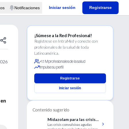
Iniciar sesión
Registrarse
tos
Notificaciones
¡Súmese a la Red Profesional!
Regístrese en IntraMed y conecte con
profesionales de la salud de toda
Latinoamérica.
2026
+1.1 M profesionales de la salud
Impulse su perfil
e
Registrarse
Iniciar sesión
 en
Contenido sugerido
Midazolam para las crisis
Las crisis convulsivas agudas
convulsivas prolongadas en