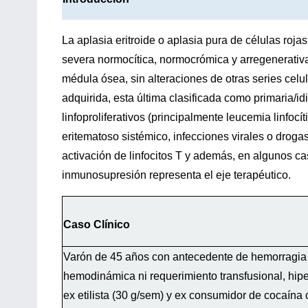
La aplasia eritroide o aplasia pura de células roj
severa normocítica, normocrómica y arregenerativa d
médula ósea, sin alteraciones de otras series celu
adquirida, esta última clasificada como primaria/
linfoproliferativos (principalmente leucemia linfocí
eritematoso sistémico, infecciones virales o droga
activación de linfocitos T y además, en algunos cas
inmunosupresión representa el eje terapéutico.
Caso Clínico
Varón de 45 años con antecedente de hemorragia di
hemodinámica ni requerimiento transfusional, hiper
ex etilista (30 g/sem) y ex consumidor de cocaí