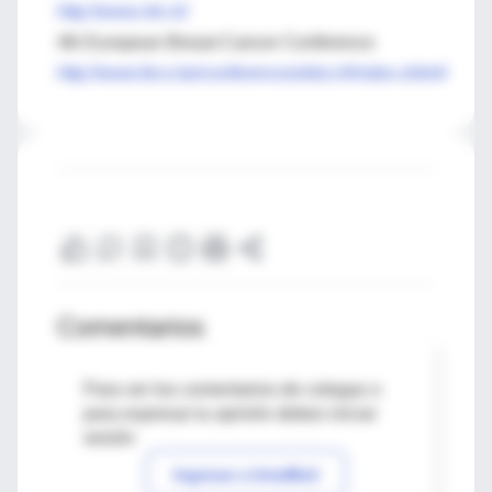
http://www.nki.nl/
4th European Breast Cancer Conference
http://www.fecs.be/conferences/ebcc4/index.shtml/
Comentarios
Para ver los comentarios de colegas o
para expresar tu opinión debes iniciar
sesión
Ingresar a IntraMed