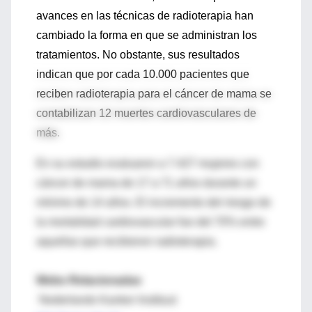
avances en las técnicas de radioterapia han
cambiado la forma en que se administran los
tratamientos. No obstante, sus resultados
indican que por cada 10.000 pacientes que
reciben radioterapia para el cáncer de mama se
contabilizan 12 muertes cardiovasculares de
más.
En su estudio evaluaron a 7.427 mujeres con
cáncer de mama de 17 a 71 años durante un
mínimo de 14 años. El incremento del riesgo de
la mortalidad cardiovascular fue del 70% entre
aquellas que recibieron radioterapia.
Webs Relacionadas
Nederlands Kanker Instituut