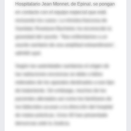
Hospitalario Jean Monnet, de Epinal, se pongan
en contacto con el equipo especial que está
revisando los casos. La ministra francesa de
Sanidad, Roselyne Bachelot, ha reconocido la
gravedad del asunto. "Nos enfrentamos a un
asunto sanitario de una amplitud extraordinaria",
admitió ayer.
Según las autoridades sanitarias el origen de
las radiaciones excesivas se debe a fallos
reiterados de los aparatos destinados a ese tipo
de tratamiento. Sin embargo, muchos de los
pacientes afectados así como los familiares de
los fallecidos acusan a la dirección del hospital
de malas prácticas. Unos 40 han presentado
denuncias ante la Justicia.