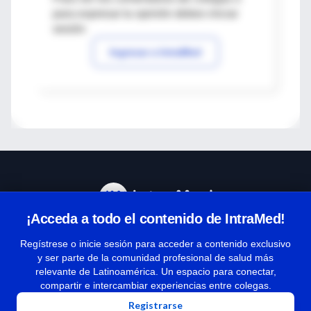
para expresar tu opinión debes iniciar
sesión
Ingresar a IntraMed
¡Acceda a todo el contenido de IntraMed!
Centro de Ayuda
Regístrese o inicie sesión para acceder a contenido exclusivo
y ser parte de la comunidad profesional de salud más
relevante de Latinoamérica. Un espacio para conectar,
Términos y condiciones
compartir e intercambiar experiencias entre colegas.
| Políticas de privacidad
Registrarse
| Todos los derechos reservados | Copyright 1997-2026