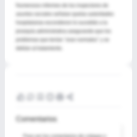
Numerosos informes de los inspectores de
asuntos sociales señalan quelas autoridades
hospitalarias escondieron lo sucedido a la
jerarquía administrativa asegurando que los
problemas que tenían "eran normales" y se
debían al tratamiento.
Comentarios
Para ver los comentarios de colegas o