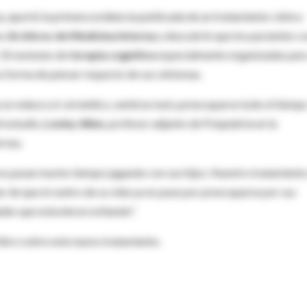
, aportó la primera evidencia publicada de un tratamiento clínico
os
Archivos de Medicina Interna
y descubrió que los pacientes c
 10 sesiones de
terapia cognitiva
especialmente organizadas par
su forma de pensar respecto de sus síntomas.
a se reduce a ir al médico, sentirse mal y preocuparse todo el tiemp
l estudio,
Lesley Allen
, profesor adjunto de Psiquiatría en la
rsey.
 y no pasan mucho tiempo jugando con sus hijos. Nuestro tratamiento
r de que el centro de su vida ya no pase por preocuparse por sus
des que estuvieron evitando".
libro sobre este nuevo tratamiento.