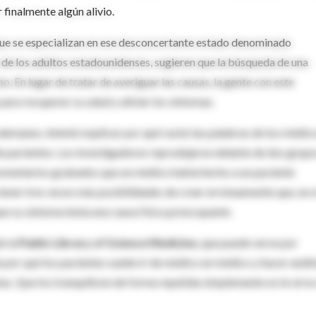
finalmente algún alivio.
que se especializan en ese desconcertante estado denominado
 de los adultos estadounidenses, sugieren que la búsqueda de una
o. En lugar de tratar de averiguar las causas, la gente con este
ara recuperar su salud y aliviar los síntomas.
alemanes, intentó explicar por qué razón las palabras de los médic
 de pacientes. Los investigadores reprodujeron delante de dos grup
omentarios grabados que un médico había hecho a un paciente
ener tres veces más posibilidades de creer erróneamente que, en e
ue su síntoma tenía una causa física preocupante.
e la
Public Library of Science Medicine
, que puede verse por
e por qué los pacientes suelen ir de médico en médico y hacer anális
as. Que los tranquilicen de forma repetida simplemente no le sirve