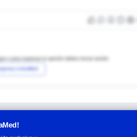
as o para expresar tu opinión debes iniciar sesión
ngresar a IntraMed
raMed!