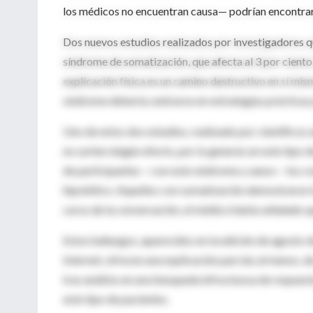
los médicos no encuentran causa— podrían encontrar 
Dos nuevos estudios realizados por investigadores 
síndrome de somatización, que afecta al 3 por ciento
explicación física es un camino destructivo en sí mism
síndrome debería centrarse en estrategias prácticas p
Uno de estos dos estudios, realizado por científicos 
no surten ningún efecto, por lo general, en este tipo
de participantes —con este síndrome y sanos— los c
hipotético. Aquellos con somatización demostraron t
curso de la conversación, el médico había señalado q
Estos hallazgos, aparecidos en la edición de agosto d
Internet, ofrecen una explicación parcial, al menos, d
tras análisis en una búsqueda infructuosa de respuest
este tipo de pacientes.