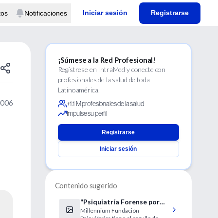
Iniciar sesión
Registrarse
tos
Notificaciones
¡Súmese a la Red Profesional!
Regístrese en IntraMed y conecte con
profesionales de la salud de toda
Latinoamérica.
2006
+1.1 M profesionales de la salud
Impulse su perfil
Registrarse
Iniciar sesión
Contenido sugerido
"Psiquiatría Forense por
Millennium Fundación
Psiquiatras Forenses".