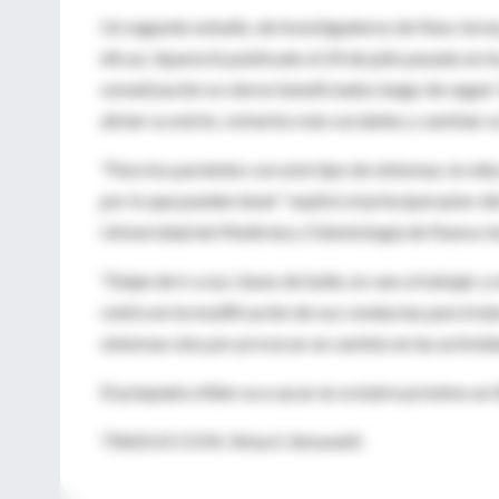
Un segundo estudio, de investigadores de New Jersey
eficaz. Apareció publicado el 24 de julio pasado en l
somatización se vieron beneficiados luego de seguir
aliviar su estrés, volverlos más sociables y cambiar 
"Para los pacientes con este tipo de síntomas, la vid
por lo que pueden tener" explicó el principal autor de
Universidad de Medicina y Odontología de Nueva Je
"Dejan de ir a sus clases de baile, no van a trabajar
centra en la modificación de sus conductas para trata
síntomas sino por provocar un cambio en las activida
El psiquiatra Allen va a sacar en octubre próximo un 
TRADUCCION: Silvia S. Simonetti