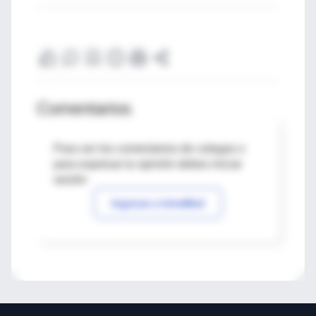
Comentarios
Para ver los comentarios de colegas o
para expresar tu opinión debes iniciar
sesión
Ingresar a IntraMed