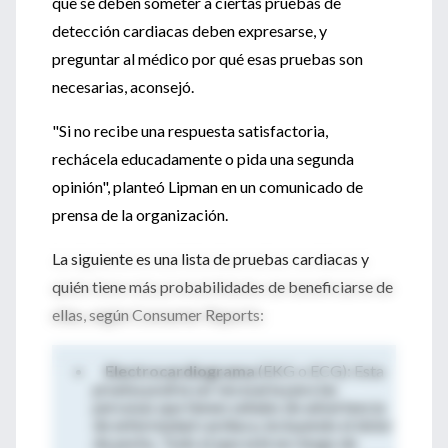
que se deben someter a ciertas pruebas de
detección cardiacas deben expresarse, y
preguntar al médico por qué esas pruebas son
necesarias, aconsejó.
"Si no recibe una respuesta satisfactoria,
rechácela educadamente o pida una segunda
opinión", planteó Lipman en un comunicado de
prensa de la organización.
La siguiente es una lista de pruebas cardiacas y
quién tiene más probabilidades de beneficiarse de
ellas, según Consumer Reports:
Electrocardiograma
(EKG o ECG): Esta
prueba podría ser necesaria para las
personas que tienen señales de advertencia
de enfermedad cardiaca, incluyendo el dolor
de pecho. Todo el que esté en riesgo de