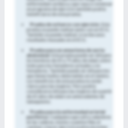
enfermedad cardiaca y que vaya a comenzar
un programa de ejercicio también podría
beneficiarse de esta prueba.
Prueba de esfuerzo con ejercicio
: Esta
prueba se puede realizar junto con un ECG.
También se puede realizar si recibe unos
resultados inusuales en el ECG.
Prueba para un aneurisma de aorta
abdominal
: Esta prueba puede ser útil para
los hombres de 65 a 75 años de edad, sobre
todo para los fumadores actuales o ex
fumadores. También puede ser útil para los
que tienen bultos detectables en el vientre.
Los beneficios de esta prueba no están
claros para las mujeres. Pero podría
considerarse útil para las mujeres de a partir
de 65 años de edad con antecedentes de
tabaquismo.
Prueba para la enfermedad arterial
periférica
: Cualquiera que sufra calambres
en las caderas, muslos o pantorrillas al
caminar o hacer ejercicio podría necesitar