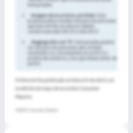
esta prueba.
Imagen de la arteria carótida
: Esta
prueba podría resultar útil para las personas
que han sufrido un mini accidente
cerebrovascular (ACV) o mini ACV.
Angiografía con TC
: Esta prueba podría
ser útil para las personas que reciben
resultados no concluyentes en un ECG o
prueba de esfuerzo, y las que tienen dolor de
pecho.
El informe fue publicado en línea el 6 de abril y en
la edición de mayo de la revista Consumer
Reports.
FUENTE: Consumer Reports