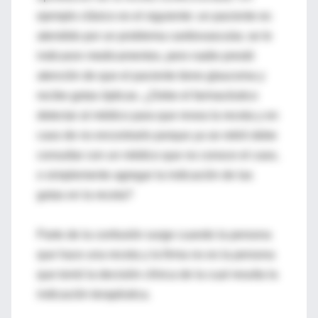
ejemplo clásico es el siguiente: un paciente es
atendido por un problema cardiovascular, se le
indicaron medicamentos, pero nadie prestó
atención de que el paciente tiene glaucoma y
recibe gotas ópticas. ¿Debe el farmacéutico
detectar al médico para que revea la receta y en
caso de no encontrarlo porque ya se retiró debe
consultar con un médico que no conoce el caso,
o simplemente agregar la indicación de las
gotas en la receta?
Parte de la confusión surge cuando la persona
que hace una receta y la firma no es la persona
que tomó la decisión clínica de la cual resulta la
indicación terapéutica.