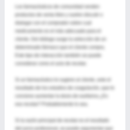
Los farmacéuticos de comunidad venden
productos de venta libre y suelen discutir o
dialogar con el comprador sobre cual
medicamento es el más adecuado para el
cliente. Del diálogo surge la selección de un
determinado fármaco que el cliente compra.
Este tipo de interacción también se puede
considerar como el acto de recetar.
Si un farmacéutico le sugiere al cliente, ante el
resultado de los estudios de coagulación, que le
conviene aumentar la dosis de warfarina ¿Es
eso recetar? Probablemente lo sea.
Si la razón principal de recetar es el resultado
del juicio profesional, se puede argumentar que