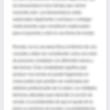
los farmacéuticos hace tiempo que vienen
haciendo esto. Los farmacéuticos están
autorizados legalmente a rechazar o entregar
medicamentos que consideran inadecuados
para el paciente y esto es una forma de recetar.
Recetar, no es una tarea física al término de una
consulta y debe ser considerado como una serie
de procesos complejos con diferentes tareas y
decisiones. Esta complejidad significa que
producir una receta se puede fragmentar en
varias partes que pueden ser realizadas por
distintos profesionales de la salud. Los múltiples
términos utilizados para describir la acción de
recetar, la incertidumbre de que el ajuste de la
dosis es sinónimo de recetar y la posibilidad de