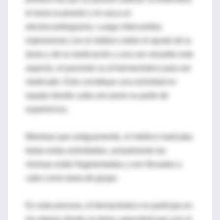
le toma la presión y le saca un
electrocardiograma. Luego intercambia
impresiones con el médico sobre el ajuste de la
dosis y de la medicación y una vez resuelto este
aspecto, el paciente va al farmacéutico para ser
medicado. Esto constituye una actividad en
equipo donde cada uno pone su parte de
experiencia.
Mientras que antiguamente, el médico realizaba
todas estas actividades, actualmente las
mismas están fragmentadas y son llevadas a
cabo como tarea de grupo.
En este proceso, el farmacéutico no participa en
las etapas donde no tiene capacidad que son el