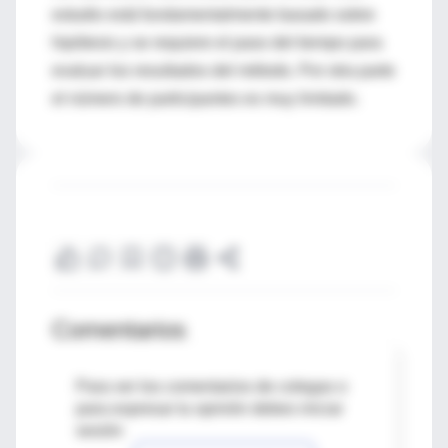
estudio está fundamentalmente basado sobre
hipótesis y se requiere el paso del tiempo para
evaluar los resultados del método. Por otra parte
el número de participantes es muy limitado.
Comentarios
Para ver los comentarios de colegas o
para expresar tu opinión debes iniciar
sesión