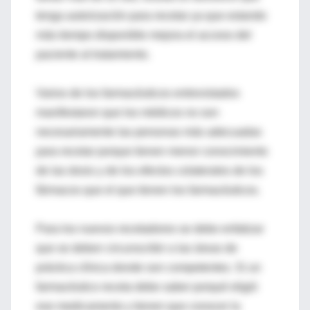
tenga autorización para recetar ya que estando
más tiempo disponible mejora el acceso del
paciente al tratamiento.
Varios de los farmacéuticos entrevistados
manifestaron que los médicos no son
necesariamente las personas más adecuadas
para recetar porque tienen menor conocimiento
de las dosis y de los efectos colaterales de los
fármacos que el que tienen los farmacéuticos.
Para los nuevos recetadores se debe enfatizar
que se deben circunscribir a las áreas de
práctica clínica donde son competentes. Si un
farmacéutico receta debe saber porqué eligió
ese medicamento y tienen que conocer la