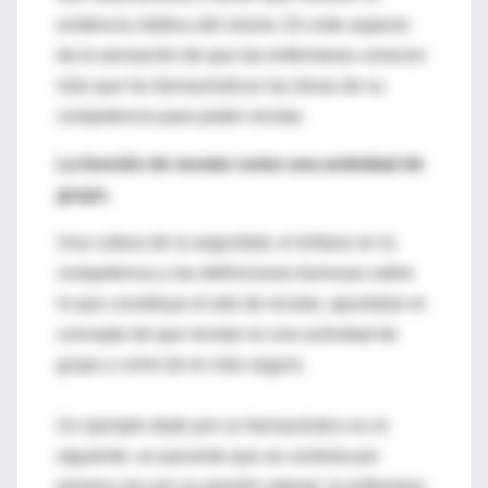
evidencia médica del mismo. En este aspecto
da la sensación de que las enfermeras conocen
más que los farmacéuticos las áreas de su
competencia para poder recetar.
La función de recetar como una actividad de
grupo.
Una cultura de la seguridad, el énfasis en la
competencia y las definiciones borrosas sobre
lo que constituye el arte de recetar, apuntalan el
concepto de que recetar es una actividad de
grupo y como tal es más seguro.
Un ejemplo dado por un farmacéutico es el
siguiente: un paciente que se controla por
primera vez por su presión arterial, la enfermera