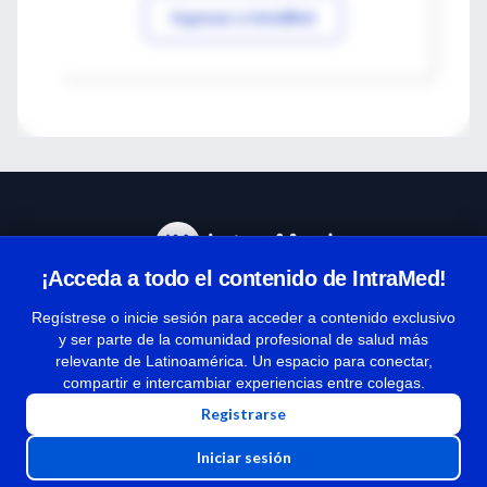
Ingresar a IntraMed
¡Acceda a todo el contenido de IntraMed!
Centro de Ayuda
Regístrese o inicie sesión para acceder a contenido exclusivo
y ser parte de la comunidad profesional de salud más
relevante de Latinoamérica. Un espacio para conectar,
Términos y condiciones
compartir e intercambiar experiencias entre colegas.
| Políticas de privacidad
Registrarse
| Todos los derechos reservados | Copyright 1997-2026
Iniciar sesión