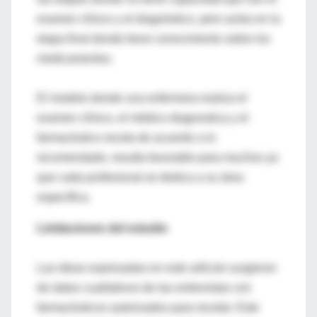
examen clínico y el diagnóstico, pero actúa en la
etapa final donde tiene conocimiento sobre los
medicamentos.
El modelo donde una enfermera realiza el
examen clínico, el médico diagnostica y el
farmacéutico receta de acuerdo a lo
recomendado, resulta favorable para muchos ya
que cada profesional se dedica a su área
específica.
Limitaciones del estudio
Las ideas expresadas en este artículo surgieron
de datos cualitativos de las entrevistas con
farmacéuticos autorizados para recetar. Este