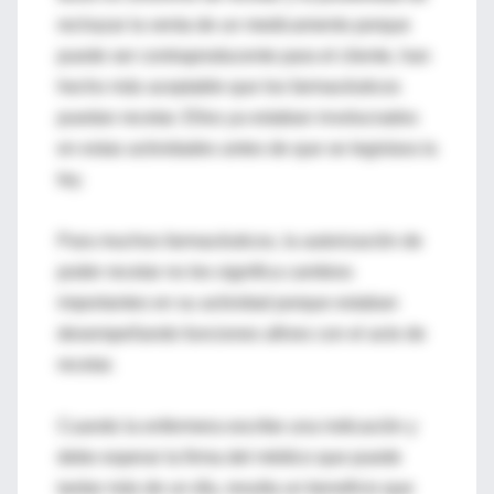
rechazar la venta de un medicamento porque
puede ser contraproducente para el cliente, han
hecho más aceptable que los farmacéuticos
puedan recetar. Ellos ya estaban involucrados
en estas actividades antes de que se legislara la
ley.
Para muchos farmacéuticos, la autorización de
poder recetar no les significa cambios
importantes en su actividad porque estaban
desempeñando funciones afines con el acto de
recetar.
Cuando la enfermera escribe una indicación y
debe esperar la firma del médico que puede
tardar más de un día, resulta un beneficio que